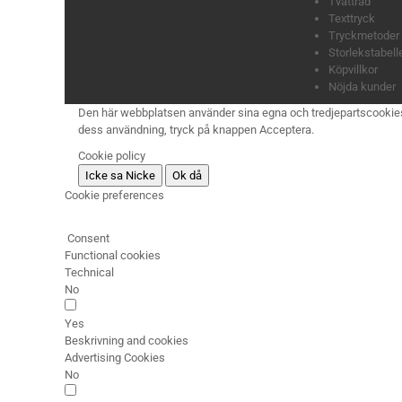
Tvättråd
Texttryck
Tryckmetoder
Storlekstabell
Köpvillkor
Nöjda kunder
Den här webbplatsen använder sina egna och tredjepartscookies för
dess användning, tryck på knappen Acceptera.
Cookie policy
Icke sa Nicke
Ok då
Cookie preferences
Consent
Functional cookies
Technical
No
Yes
Beskrivning and cookies
Advertising Cookies
No