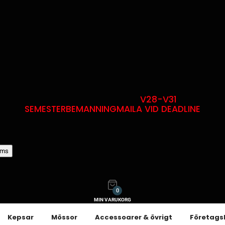
V28-V31
SEMESTERBEMANNING
MAILA VID DEADLINE
oms
0
MIN VARUKORG
Kepsar
Mössor
Accessoarer & övrigt
Företags