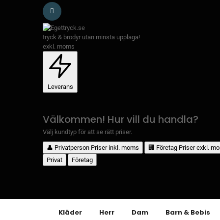
tryck & brodyr utan minsta upplaga!
exkl. moms
Leverans
Välkommen! Hur vill du handla?
Välj kundtyp för att se rätt priser.
👤
Privatperson
Priser inkl. moms
🏢
Företag
Priser exkl. m
Privat
Företag
Kläder
Herr
Dam
Barn & Bebis