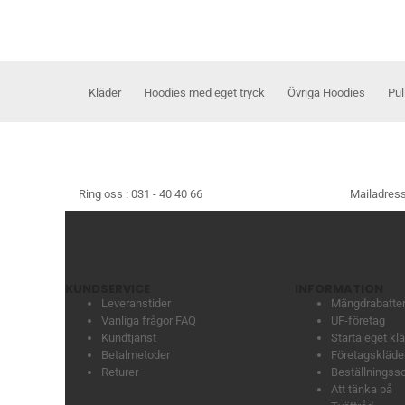
Kläder
Hoodies med eget tryck
Övriga Hoodies
Pul
Ring oss :
031 - 40 40 66
Mailadress
KUNDSERVICE
INFORMATION
Leveranstider
Mängdrabatte
Vanliga frågor FAQ
UF-företag
Kundtjänst
Starta eget k
Betalmetoder
Företagskläder
Returer
Beställningss
Att tänka på