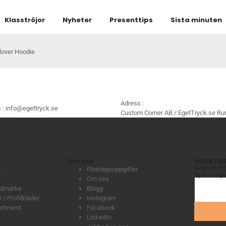
Klasströjor
Nyheter
Presenttips
Sista minuten
lover Hoodie
Adress :
 :
info@egettryck.se
Custom Corner AB / EgetTryck.se Rur
Om oss
NYHETSB
Anmäl dig 
r
Företagsuppgifter
tips, erb
Om oss
lädmärke
Blogg
 / Profilkläder
Instagram
ortiment
Facebook
LinkedIn