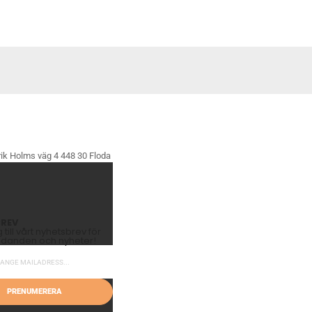
ik Holms väg 4 448 30 Floda
REV
till vårt nyhetsbrev för
judanden och nyheter!
PRENUMERERA