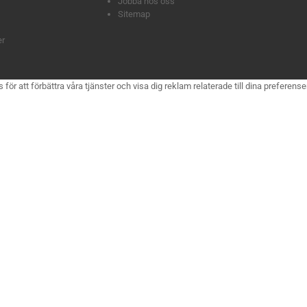
Jobba hos oss
Sitemap
er
 att förbättra våra tjänster och visa dig reklam relaterade till dina preferenser