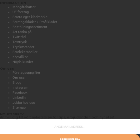
INFORMATION
Mängdrabatter
UF-företag
Starta eget klädmärke
Företagskläder / Profilkläder
Beställningssortiment
Att tänka på
Tvättråd
Texttryck
Tryckmetoder
Storlekstabeller
Köpvillkor
Nöjda kunder
Om oss
Företagsuppgifter
Om oss
Blogg
Instagram
Facebook
LinkedIn
Jobba hos oss
Sitemap
NYHETSBREV
Anmäl dig till vårt nyhetsbrev för tips, erbjudanden och nyheter!
PRENUMERERA