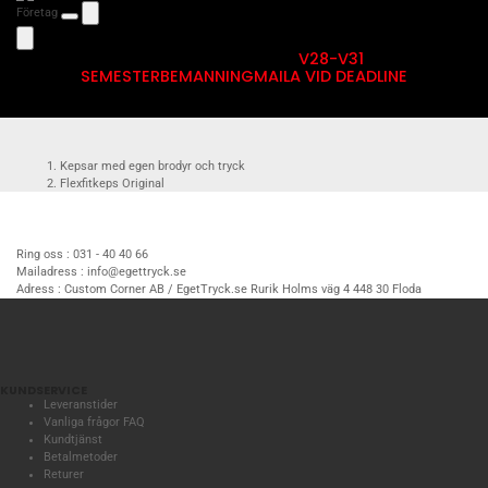
Företag
V28-V31
SEMESTERBEMANNING
MAILA VID DEADLINE
Kepsar med egen brodyr och tryck
Flexfitkeps Original
Flexfitkeps Original 6277
Brun Flexfit-keps med egen brodyr
Ring oss :
031 - 40 40 66
Mailadress :
info@egettryck.se
Adress :
Custom Corner AB / EgetTryck.se Rurik Holms väg 4 448 30 Floda
KUNDSERVICE
Leveranstider
Vanliga frågor FAQ
Kundtjänst
Betalmetoder
Returer