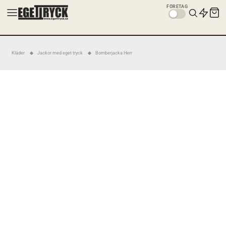
FÖRETAG
Kläder
Jackor med eget tryck
Bomberjacka Herr