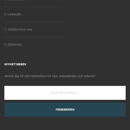
LinkedIn
Jobba hos oss
Sitemap
NYHETSBREV
Anmäl dig till vårt nyhetsbrev för tips, erbjudanden och nyheter!
PRENUMERERA