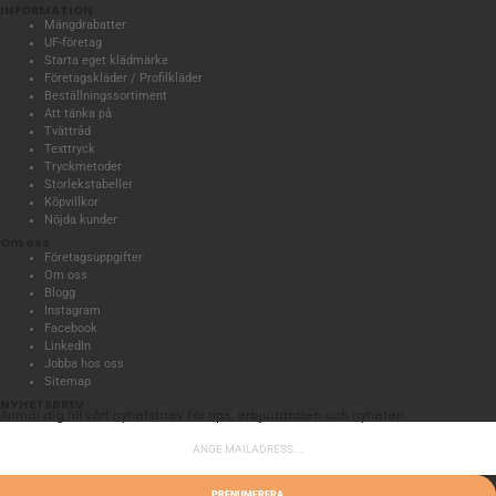
INFORMATION
Mängdrabatter
UF-företag
Starta eget klädmärke
Företagskläder / Profilkläder
Beställningssortiment
Att tänka på
Tvättråd
Texttryck
Tryckmetoder
Storlekstabeller
Köpvillkor
Nöjda kunder
Om oss
Företagsuppgifter
Om oss
Blogg
Instagram
Facebook
LinkedIn
Jobba hos oss
Sitemap
NYHETSBREV
Anmäl dig till vårt nyhetsbrev för tips, erbjudanden och nyheter!
PRENUMERERA