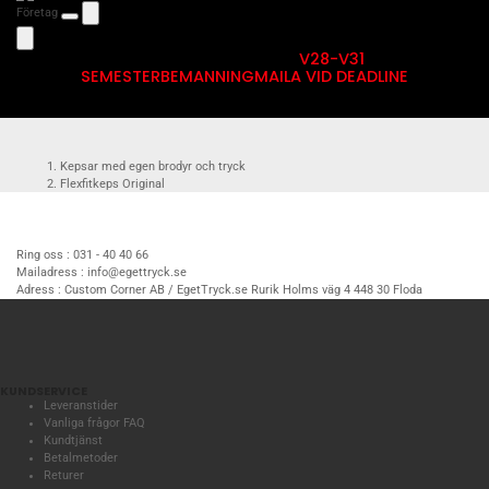
Företag
V28-V31
SEMESTERBEMANNING
MAILA VID DEADLINE
Kepsar med egen brodyr och tryck
Flexfitkeps Original
Flexfitkeps Original 6277
Hawaiian Ocean Flexfit-keps med egen brodyr
Ring oss :
031 - 40 40 66
Mailadress :
info@egettryck.se
Adress :
Custom Corner AB / EgetTryck.se Rurik Holms väg 4 448 30 Floda
KUNDSERVICE
Leveranstider
Vanliga frågor FAQ
Kundtjänst
Betalmetoder
Returer