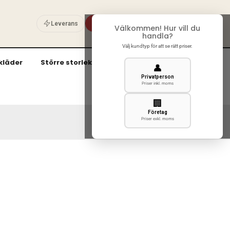
Privat
Företag
Leverans
Välkommen! Hur vill du
0
handla?
Välj kundtyp för att se rätt priser.
kläder
Större storlekar (3XL och uppåt)
👤
Privatperson
Priser inkl. moms
🏢
Företag
Priser exkl. moms