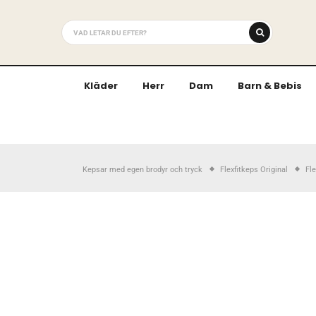
Kläder
Herr
Dam
Barn & Bebis
Kepsar med egen brodyr och tryck
Flexfitkeps Original
Fle