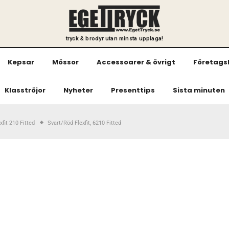
tryck & brodyr utan minsta upplaga!
Kepsar
Mössor
Accessoarer & övrigt
Företags
Klasströjor
Nyheter
Presenttips
Sista minuten
xfit 210 Fitted
Svart/Röd Flexfit, 6210 Fitted