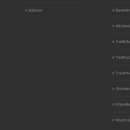
Returer
Beställ
Att tän
Tvättrå
Texttry
Tryckm
Storlek
Köpvill
Nöjda 