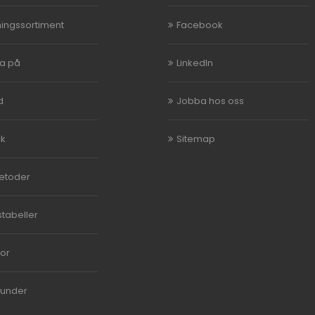
ningssortiment
Facebook
ka på
LinkedIn
d
Jobba hos oss
ck
Sitemap
etoder
stabeller
kor
kunder