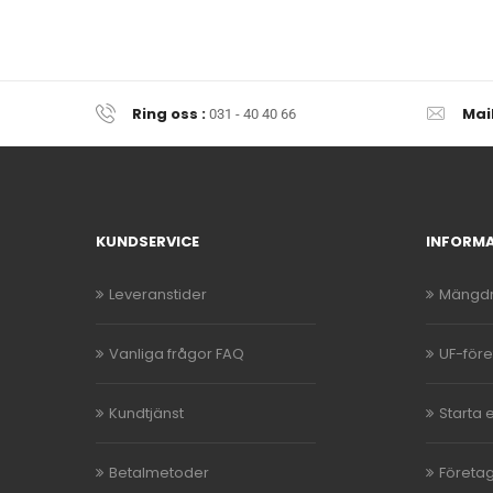
Ring oss :
Mai
031 - 40 40 66
KUNDSERVICE
INFORM
Leveranstider
Mängdr
Vanliga frågor FAQ
UF-för
Kundtjänst
Starta 
Betalmetoder
Företag