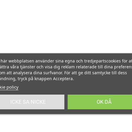
här webbplatsen använder sina egna och tredjepartscookies för at
ättra våra tjänster och visa dig reklam relaterade till dina preferen
m att analysera dina surfvanor. För att ge ditt samtycke till dess
ndning, tryck på knappen Acceptera.
ie policy
ICKE SA NICKE
OK DÅ