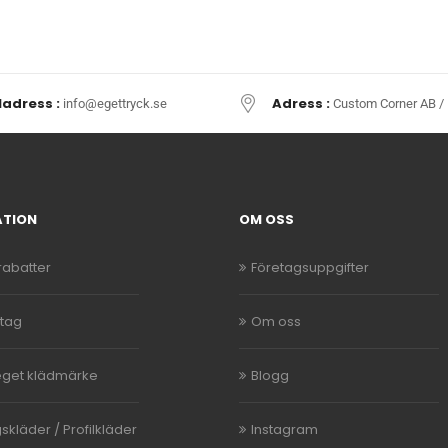
ladress :
Adress :
info@egettryck.se
Custom Corner AB / 
ATION
OM OSS
abatter
Företagsuppgifter
etag
Om oss
eget klädmärke
Blogg
skläder / Profilkläder
Instagram