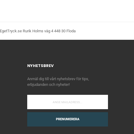
EgetTryck.se Rurik Holms väg 4 448 30 Floda
NYHETSBREV
Anmäl dig till vårt nyhetsbrev för tips,
erbjudanden och nyheter!
PRENUMERERA