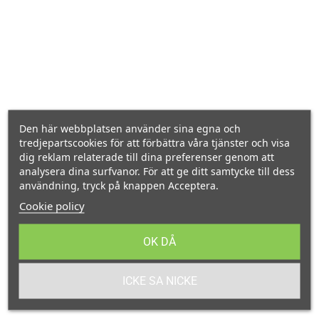
Adress :
Custom Corner AB / EgetTryck.se Rurik Holms väg 4 448 30 Floda
KUNDSERVICE
Den här webbplatsen använder sina egna och
Leveranstider
tredjepartscookies för att förbättra våra tjänster och visa
dig reklam relaterade till dina preferenser genom att
Vanliga frågor FAQ
analysera dina surfvanor. För att ge ditt samtycke till dess
användning, tryck på knappen Acceptera.
Kundtjänst
Cookie policy
Betalmetoder
OK DÅ
Returer
ICKE SA NICKE
INFORMATION