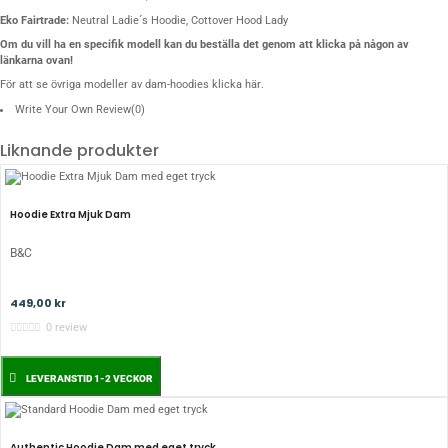
Eko Fairtrade:
Neutral Ladie´s Hoodie
,
Cottover Hood Lady
Om du vill ha en specifik modell kan du beställa det genom att klicka på någon av
länkarna ovan!
För att se övriga modeller av dam-hoodies
klicka här
.
Write Your Own Review
(0)
Liknande produkter
Hoodie Extra Mjuk Dam
B&C
449,00 kr
0 review
LEVERANSTID 1-2 VECKOR
Authentic Hoodie Dam med eget tryck