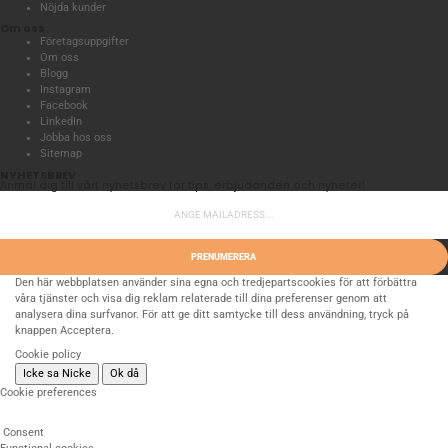
Nöjda kunder
Om oss
Företagsuppgifter
Om oss
Blogg
Instagram
Facebook
LinkedIn
Jobba hos oss
Sitemap
NYHETSBREV
Anmäl dig till vårt nyhetsbrev för tips, erbjudanden och nyheter!
PRENUMERERA
Den här webbplatsen använder sina egna och tredjepartscookies för att förbättra
våra tjänster och visa dig reklam relaterade till dina preferenser genom att
analysera dina surfvanor. För att ge ditt samtycke till dess användning, tryck på
knappen Acceptera.
Cookie policy
Icke sa Nicke
Ok då
Cookie preferences
Consent