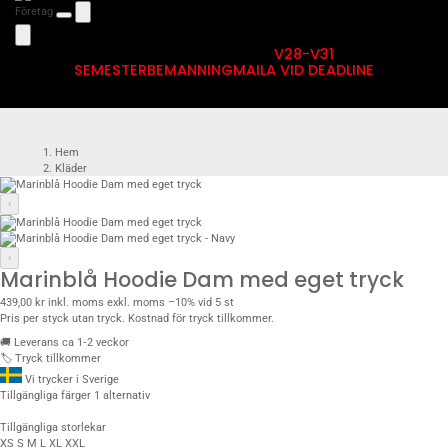
Företag
V28-V31
SEMESTERBEMANNING
MAILA VID DEADLINE
Hem
Kläder
Hoodies med eget tryck
Hoodie Bas
‹
Marinblå Hoodie Dam med eget tryck
›
Marinblå Hoodie Dam med eget tryck
439,00 kr
inkl. moms
exkl. moms
–10% vid 5 st
Pris per styck utan tryck. Kostnad för tryck tillkommer.
🚚
Leverans ca 1‑2 veckor
🏷️
Tryck tillkommer
Vi trycker i Sverige
Tillgängliga färger
1 alternativ
Tillgängliga storlekar
XS
S
M
L
XL
XXL