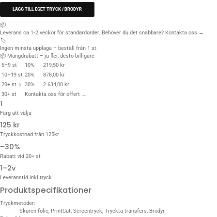
LÄGG TILL EGET TRYCK / BRODYR
📦
Leverans ca 1‑2 veckor för standardorder. Behöver du det snabbare?
Kontakta oss →
🏷️
Ingen minsta upplaga – beställ från 1 st.
📦 Mängdrabatt – ju fler, desto billigare
5–9 st
10%
219,50 kr
10–19 st
20%
878,00 kr
20+ st ⭐
30%
2 634,00 kr
30+ st
Kontakta oss för offert →
1
Färg att välja
125 kr
Tryckkostnad från 125kr
–30%
Rabatt vid 20+ st
1–2v
Leveranstid inkl tryck
Produktspecifikationer
Tryckmetoder:
Skuren folie, PrintCut, Screentryck, Tryckta transfers, Brodyr