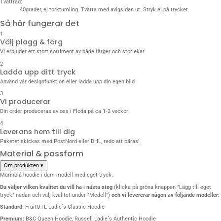
Tvättråd:
40grader, ej torktumling. Tvätta med avigsidan ut. Stryk ej på trycket.
Så här fungerar det
1
Välj plagg & färg
Vi erbjuder ett stort sortiment av både färger och storlekar
2
Ladda upp ditt tryck
Använd vår designfunktion eller ladda upp din egen bild
3
Vi producerar
Din order produceras av oss i Floda på ca 1‑2 veckor
4
Leverans hem till dig
Paketet skickas med PostNord eller DHL, redo att bäras!
Material & passform
Om produkten
▾
Marinblå hoodie i dam-modell med eget tryck.
Du väljer vilken kvalitet du vill
ha i nästa steg
(klicka på gröna knappen "Lägg till eget
tryck" nedan och välj kvalitet under "Modell")
och vi levererar någon av följande modeller:
Standard:
FruitOTL Ladie´s Classic Hoodie
Premium:
B&C Queen Hoodie
,
Russell Ladie´s Authentic Hoodie