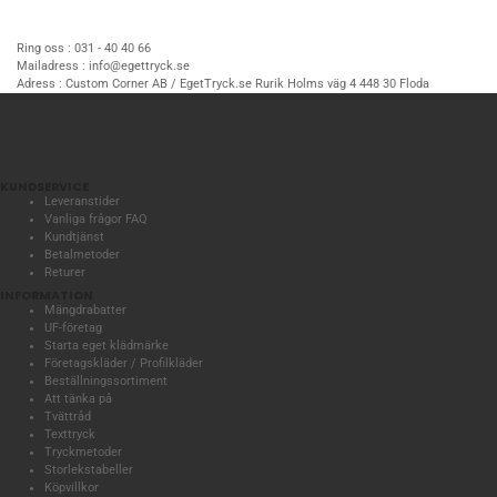
Ring oss :
031 - 40 40 66
Mailadress :
info@egettryck.se
Adress :
Custom Corner AB / EgetTryck.se Rurik Holms väg 4 448 30 Floda
KUNDSERVICE
Leveranstider
Vanliga frågor FAQ
Kundtjänst
Betalmetoder
Returer
INFORMATION
Mängdrabatter
UF-företag
Starta eget klädmärke
Företagskläder / Profilkläder
Beställningssortiment
Att tänka på
Tvättråd
Texttryck
Tryckmetoder
Storlekstabeller
Köpvillkor