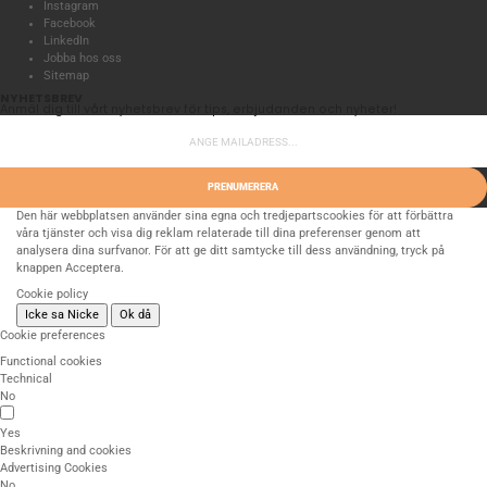
Instagram
Facebook
LinkedIn
Jobba hos oss
Sitemap
NYHETSBREV
Anmäl dig till vårt nyhetsbrev för tips, erbjudanden och nyheter!
PRENUMERERA
Den här webbplatsen använder sina egna och tredjepartscookies för att förbättra
våra tjänster och visa dig reklam relaterade till dina preferenser genom att
analysera dina surfvanor. För att ge ditt samtycke till dess användning, tryck på
knappen Acceptera.
Cookie policy
Icke sa Nicke
Ok då
Cookie preferences
Functional cookies
Technical
No
Yes
Beskrivning and cookies
Advertising Cookies
No