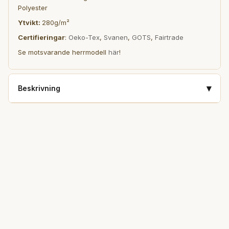
Polyester
Ytvikt:
280g/m²
Certifieringar
:
Oeko-Tex
,
Svanen
,
GOTS
,
Fairtrade
Se motsvarande herrmodell
här
!
▾
Beskrivning
Eget tryck och brodyr utan minsta upplaga.
Vi har en hel del olika kläder för herr, dam och barn - i
massor av snygga och moderna färger.
Utöver det så har vi bland annat
tygkassar, accessoarer
,
mössor och kepsar
- även dessa med eget tryck eller egen
brodyr
Har ni frågor angående vårt sortiment eller vill beställa
större upplagor av kläder med eget tryck får ni gärna
kontakta oss
.