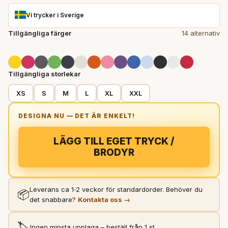
Vi trycker i Sverige
Tillgängliga färger
14 alternativ
Tillgängliga storlekar
XS
S
M
L
XL
XXL
LÄGG TILL EGET TRYCK /
BRODYR
Leverans ca 1‑2 veckor för standardorder. Behöver du
📦
det snabbare?
Kontakta oss →
🏷️
Ingen minsta upplaga – beställ från 1 st.