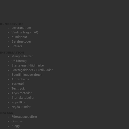
KUNDSERVICE
Leveranstider
Vanliga frågor FAQ
Kundtjänst
Betalmetoder
Returer
INFORMATION
Mängdrabatter
UF-företag
Starta eget klädmärke
Företagskläder / Profilkläder
Beställningssortiment
Att tänka på
Tvättråd
Texttryck
Tryckmetoder
Storlekstabeller
Köpvillkor
Nöjda kunder
Om oss
Företagsuppgifter
Om oss
Blogg