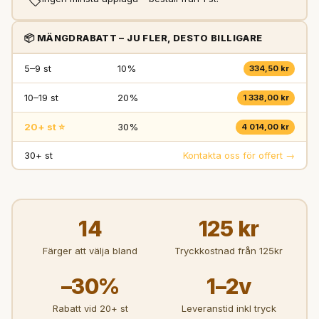
📦 MÄNGDRABATT – JU FLER, DESTO BILLIGARE
5–9 st
10%
334,50 kr
10–19 st
20%
1 338,00 kr
20+ st ⭐
30%
4 014,00 kr
30+ st
Kontakta oss för offert →
14
125 kr
Färger att välja bland
Tryckkostnad från 125kr
–30%
1–2v
Rabatt vid 20+ st
Leveranstid inkl tryck