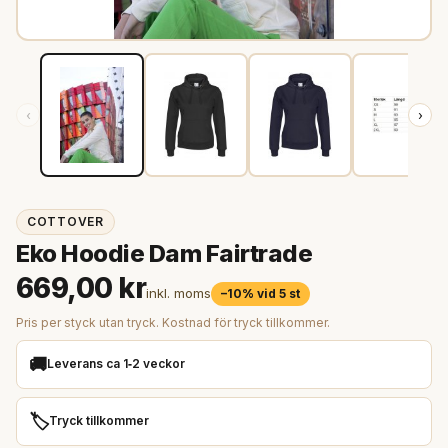
‹
›
COTTOVER
Eko Hoodie Dam Fairtrade
669,00 kr
inkl. moms
–10% vid 5 st
Pris per styck utan tryck. Kostnad för tryck tillkommer.
🚚
Leverans ca 1‑2 veckor
🏷️
Tryck tillkommer