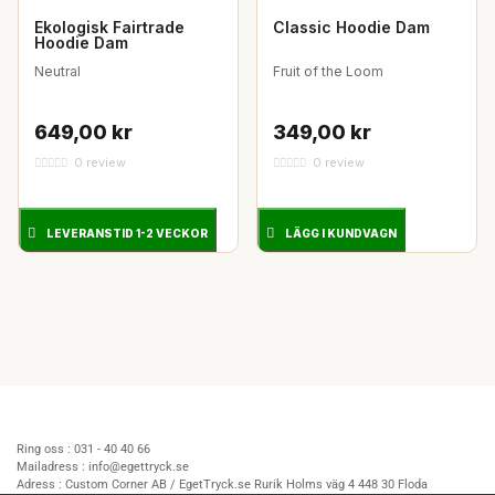
Ekologisk Fairtrade
Classic Hoodie Dam
Hoodie Dam
Neutral
Fruit of the Loom
649,00 kr
349,00 kr
0 review
0 review
LEVERANSTID 1-2 VECKOR
LÄGG I KUNDVAGN
Ring oss :
031 - 40 40 66
Mailadress :
info@egettryck.se
Adress :
Custom Corner AB / EgetTryck.se Rurik Holms väg 4 448 30 Floda