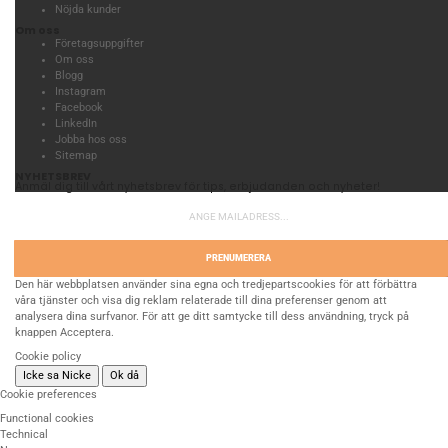
Nöjda kunder
Om oss
Företagsuppgifter
Om oss
Blogg
Instagram
Facebook
LinkedIn
Jobba hos oss
Sitemap
NYHETSBREV
Anmäl dig till vårt nyhetsbrev för tips, erbjudanden och nyheter!
PRENUMERERA
Den här webbplatsen använder sina egna och tredjepartscookies för att förbättra
våra tjänster och visa dig reklam relaterade till dina preferenser genom att
analysera dina surfvanor. För att ge ditt samtycke till dess användning, tryck på
knappen Acceptera.
Cookie policy
Icke sa Nicke
Ok då
Cookie preferences
Functional cookies
Technical