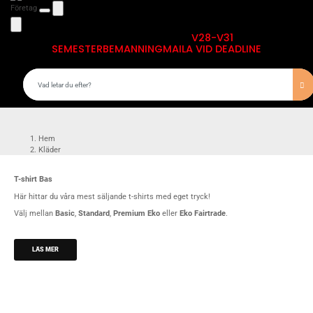
Företag
V28-V31
SEMESTERBEMANNING
MAILA VID DEADLINE
Hem
Kläder
T-shirts med eget tryck
T-shirt Bas
T-shirt Bas
Här hittar du våra mest säljande t-shirts med eget tryck!
Välj mellan
Basic
,
Standard
,
Premium Eko
eller
Eko Fairtrade
.
LÄS MER