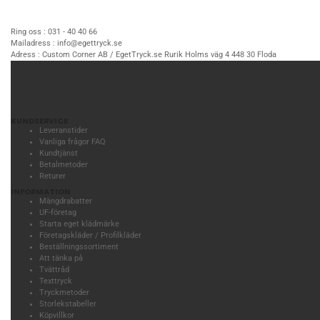
Ring oss :
031 - 40 40 66
Mailadress :
info@egettryck.se
Adress :
Custom Corner AB / EgetTryck.se Rurik Holms väg 4 448 30 Floda
KUNDSERVICE
Leveranstider
Vanliga frågor FAQ
Kundtjänst
Betalmetoder
Returer
INFORMATION
Mängdrabatter
UF-företag
Starta eget klädmärke
Företagskläder / Profilkläder
Beställningssortiment
Att tänka på
Tvättråd
Texttryck
Tryckmetoder
Storlekstabeller
Köpvillkor