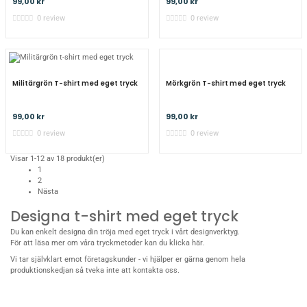
99,00 kr
99,00 kr
0 review
0 review
Mörkgrön T-shirt med eget tryck
Militärgrön T-shirt med eget tryck
99,00 kr
99,00 kr
0 review
0 review
Visar 1-12 av 18 produkt(er)
1
2
Nästa
Designa t-shirt med eget tryck
Du kan enkelt designa din tröja med eget tryck i vårt designverktyg.
För att läsa mer om våra tryckmetoder kan du
klicka här
.
Vi tar självklart emot
företagskunder
- vi hjälper er gärna genom hela
produktionskedjan så tveka inte att
kontakta oss
.