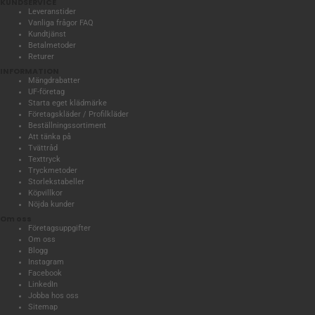
KUNDSERVICE
Leveranstider
Vanliga frågor FAQ
Kundtjänst
Betalmetoder
Returer
INFORMATION
Mängdrabatter
UF-företag
Starta eget klädmärke
Företagskläder / Profilkläder
Beställningssortiment
Att tänka på
Tvättråd
Texttryck
Tryckmetoder
Storlekstabeller
Köpvillkor
Nöjda kunder
Om oss
Företagsuppgifter
Om oss
Blogg
Instagram
Facebook
LinkedIn
Jobba hos oss
Sitemap