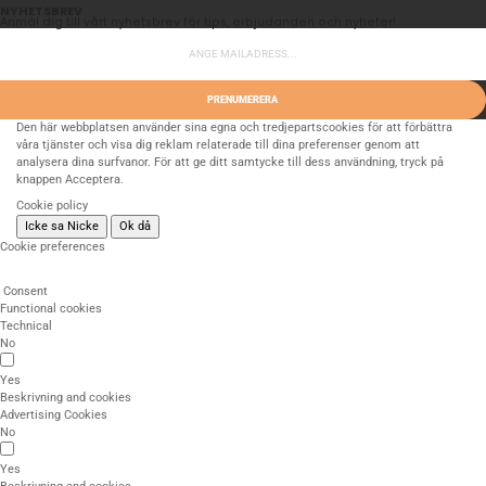
NYHETSBREV
Anmäl dig till vårt nyhetsbrev för tips, erbjudanden och nyheter!
PRENUMERERA
Den här webbplatsen använder sina egna och tredjepartscookies för att förbättra
våra tjänster och visa dig reklam relaterade till dina preferenser genom att
analysera dina surfvanor. För att ge ditt samtycke till dess användning, tryck på
knappen Acceptera.
Cookie policy
Icke sa Nicke
Ok då
Cookie preferences
Consent
Functional cookies
Technical
No
Yes
Beskrivning and cookies
Advertising Cookies
No
Yes