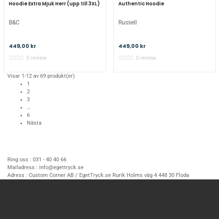
Authentic Hoodie
Hoodie Extra Mjuk Herr (upp till 3XL)
Russell
B&C
449,00 kr
449,00 kr
0 review
0 review
Visar 1-12 av 69 produkt(er)
1
2
3
…
6
Nästa
Ring oss :
031 - 40 40 66
Mailadress :
info@egettryck.se
Adress :
Custom Corner AB / EgetTryck.se Rurik Holms väg 4 448 30 Floda