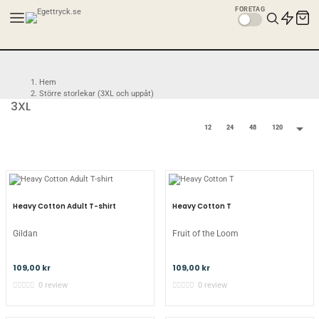
FÖRETAG
Hem
Större storlekar (3XL och uppåt)
3XL
3XL

12
24
48
120
Heavy Cotton Adult T-shirt
Heavy Cotton T
Gildan
Fruit of the Loom
109,00 kr
109,00 kr
0 review
0 review