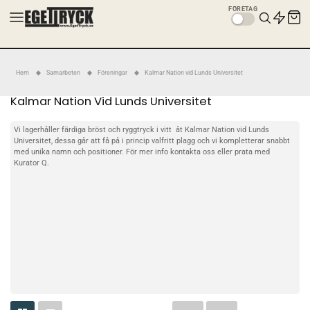
FÖRETAG
Hem
Samarbeten
Föreningar
Kalmar Nation vid Lunds Universitet
Kalmar Nation Vid Lunds Universitet
Vi lagerhåller färdiga bröst och ryggtryck i vitt åt Kalmar Nation vid Lunds
Universitet, dessa går att få på i princip valfritt plagg och vi kompletterar snabbt
med unika namn och positioner. För mer info
kontakta oss
eller prata med
Kurator Q.