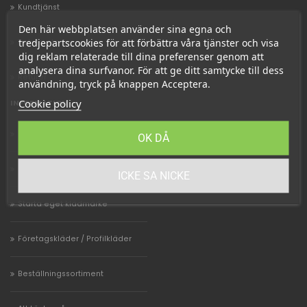
Kundtjänst
Den här webbplatsen använder sina egna och
tredjepartscookies för att förbättra våra tjänster och visa
Betalmetoder
dig reklam relaterade till dina preferenser genom att
analysera dina surfvanor. För att ge ditt samtycke till dess
Returer
användning, tryck på knappen Acceptera.
Cookie policy
INFORMATION
Mängdrabatter
OK DÅ
UF-företag
ICKE SA NICKE
Starta eget klädmärke
Företagskläder / Profilkläder
Beställningssortiment