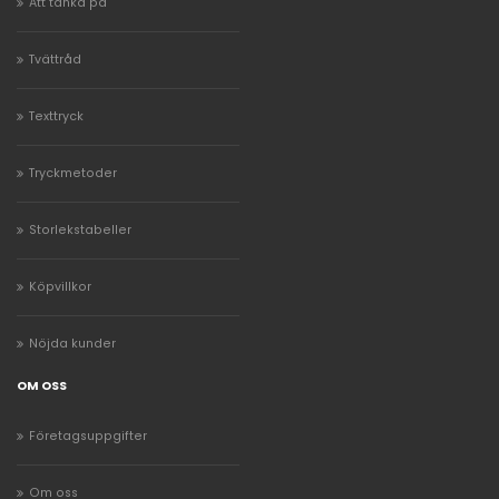
Att tänka på
Tvättråd
Texttryck
Tryckmetoder
Storlekstabeller
Köpvillkor
Nöjda kunder
OM OSS
Företagsuppgifter
Om oss