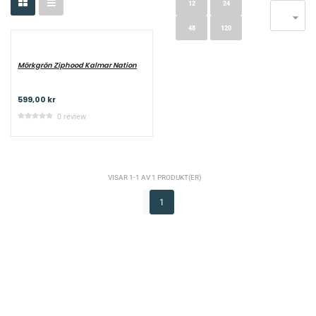
12
24

48
120
Mörkgrön Ziphood Kalmar Nation
599,00 kr
0 review
VISAR 1-1 AV 1 PRODUKT(ER)
1