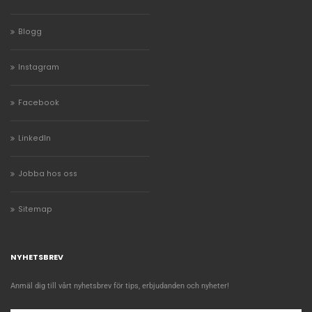
Blogg
Instagram
Facebook
LinkedIn
Jobba hos oss
Sitemap
NYHETSBREV
Anmäl dig till vårt nyhetsbrev för tips, erbjudanden och nyheter!