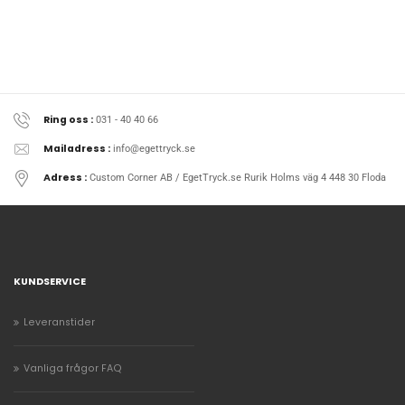
Ring oss :
031 - 40 40 66
Mailadress :
info@egettryck.se
Adress :
Custom Corner AB / EgetTryck.se Rurik Holms väg 4 448 30 Floda
KUNDSERVICE
Leveranstider
Vanliga frågor FAQ