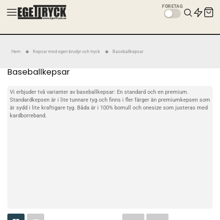
FÖRETAG
Hem
Kepsar med egen brodyr och tryck
Baseballkepsar
Baseballkepsar
Vi erbjuder två varianter av baseballkepsar: En standard och en premium.
Standardkepsen är i lite tunnare tyg och finns i fler färger än premiumkepsen som
är sydd i lite kraftigare tyg. Båda är i 100% bomull och onesize som justeras med
kardborreband.