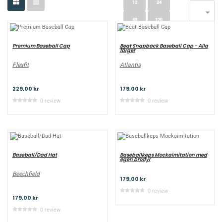
12
24

48
120
Premium Baseball Cap
Beat Snapback Baseball Cap - Alla
färger
Flexfit
Atlantis
229,00 kr
179,00 kr
0 review
0 review
Baseball/Dad Hat
Baseballkeps Mockaimitation med
egen brodyr
Beechfield
179,00 kr
0 review
179,00 kr
0 review