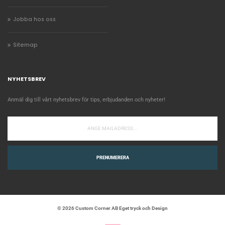
Jobba hos oss
Sitemap
NYHETSBREV
Anmäl dig till vårt nyhetsbrev för tips, erbjudanden och nyheter!
PRENUMERERA
© 2026 Custom Corner AB Eget tryck och Design