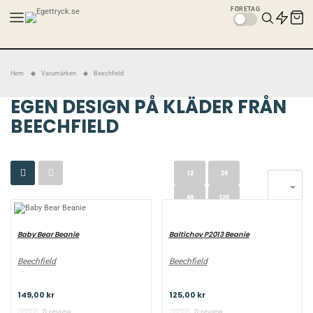
FÖRETAG
Hem
Varumärken
Beechfield
EGEN DESIGN PÅ KLÄDER FRÅN
BEECHFIELD
12
24

48
120
Baltichov P2013 Beanie
Baby Bear Beanie
Beechfield
Beechfield
125,00 kr
149,00 kr
0 review
0 review