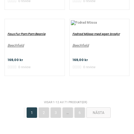
0 review
0 review
Faux Fur Pom Pom Beanie
Fodrad Mössa med egen brodyr
Beechfield
Beechfield
169,00 kr
169,00 kr
0 review
0 review
VISAR 1-12 AV 71 PRODUKT(ER)
1
2
3
…
6
NÄSTA