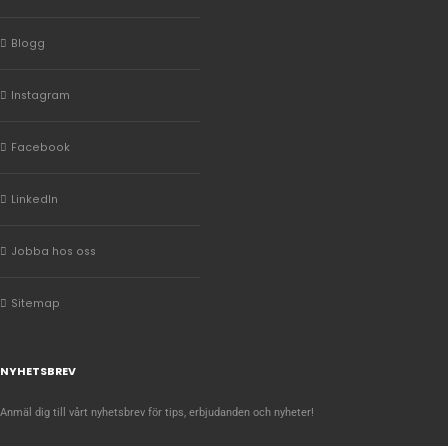
Blogg
Instagram
Facebook
LinkedIn
Jobba hos oss
Sitemap
NYHETSBREV
Anmäl dig till vårt nyhetsbrev för tips, erbjudanden och nyheter!