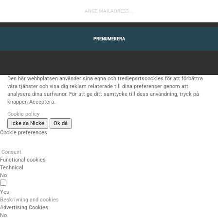
PRENUMERERA
Den här webbplatsen använder sina egna och tredjepartscookies för att förbättra
våra tjänster och visa dig reklam relaterade till dina preferenser genom att
analysera dina surfvanor. För att ge ditt samtycke till dess användning, tryck på
knappen Acceptera.
Cookie policy
Icke sa Nicke
Ok då
Cookie preferences
Consent
Functional cookies
Technical
No
Yes
Beskrivning and cookies
Advertising Cookies
No