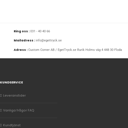
Ring oss :
031 - 40 40 66
Mailadress :
info@egettryck.se
Adress :
Custom Corner AB / EgetTryck.se Rurik Holms väg 4 448 30 Floda
KUNDSERVICE
Leveranstider
Vanliga frågor FAQ
Kundtjänst