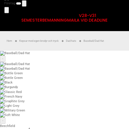
Företag
V28-V31
SEMESTERBEMANNING
MAILA VID DEADLINE
Hem
Kepsar med egen brodyr och tryck
Dad hats
Baseball/Dad Hat
‹
›
Beechfield