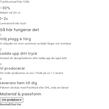
Tryckkostnad från 125kr
–30%
Rabatt vid 20+ st
1–2v
Leveranstid inkl tryck
Så här fungerar det
1
Välj plagg & färg
Vi erbjuder ett stort sortiment av både färger och storlekar
2
Ladda upp ditt tryck
Använd vår designfunktion eller ladda upp din egen bild
3
Vi producerar
Din order produceras av oss i Floda på ca 1‑2 veckor
4
Leverans hem till dig
Paketet skickas med PostNord eller DHL, redo att bäras!
Material & passform
Om produkten
▾
Baseball/Dad Hat