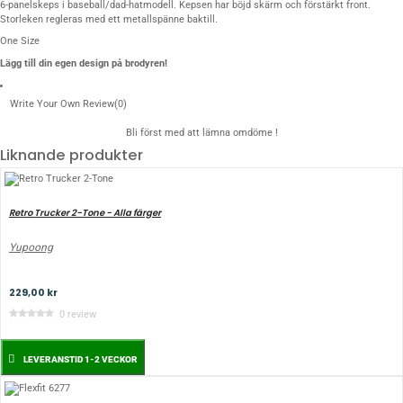
6-panelskeps i baseball/dad-hatmodell. Kepsen har böjd skärm och förstärkt front.
Storleken regleras med ett metallspänne baktill.
One Size
Lägg till din egen design
på brodyren!
Write Your Own Review
(0)
Bli först med att lämna omdöme !
Liknande produkter
Retro Trucker 2-Tone - Alla färger
Yupoong
229,00 kr
0 review
LEVERANSTID 1-2 VECKOR