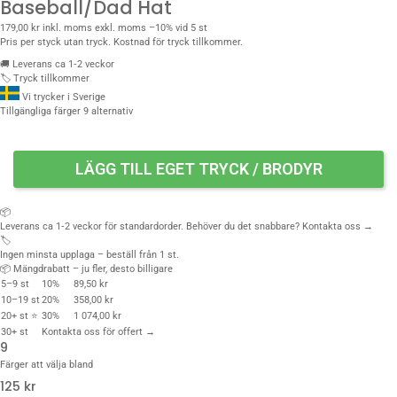
Baseball/Dad Hat
179,00 kr
inkl. moms
exkl. moms
–10% vid 5 st
Pris per styck utan tryck. Kostnad för tryck tillkommer.
🚚
Leverans ca 1‑2 veckor
🏷️
Tryck tillkommer
Vi trycker i Sverige
Tillgängliga färger
9 alternativ
LÄGG TILL EGET TRYCK / BRODYR
📦
Leverans ca 1‑2 veckor för standardorder. Behöver du det snabbare?
Kontakta oss →
🏷️
Ingen minsta upplaga – beställ från 1 st.
📦 Mängdrabatt – ju fler, desto billigare
5–9 st
10%
89,50 kr
10–19 st
20%
358,00 kr
20+ st ⭐
30%
1 074,00 kr
30+ st
Kontakta oss för offert →
9
Färger att välja bland
125 kr