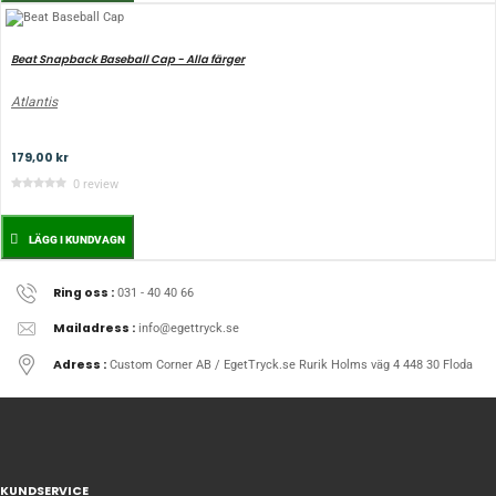
Beat Snapback Baseball Cap - Alla färger
Atlantis
179,00 kr
0 review
LÄGG I KUNDVAGN
Ring oss :
031 - 40 40 66
Mailadress :
info@egettryck.se
Adress :
Custom Corner AB / EgetTryck.se Rurik Holms väg 4 448 30 Floda
KUNDSERVICE