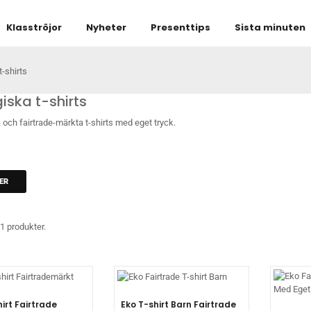
Klasströjor
Nyheter
Presenttips
Sista minuten
t-shirts
iska t-shirts
 och fairtrade-märkta t-shirts med eget tryck.
ER
1 produkter.
irt Fairtrade
Eko T-shirt Barn Fairtrade