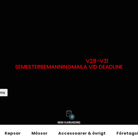
V28-V31
SEMESTERBEMANNING
MAILA VID DEADLINE
oms
0
MIN VARUKORG
Kepsar
Mössor
Accessoarer & övrigt
Företags