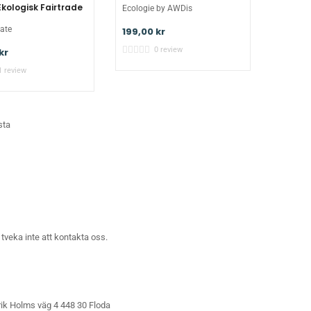
Ekologisk Fairtrade
Ecologie by AWDis
ate
199,00 kr
0 review
kr
1 review
sta
tveka inte att
kontakta oss
.
ik Holms väg 4 448 30 Floda