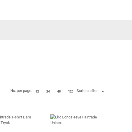

No. per page:
Sortera efter:
12
24
48
120