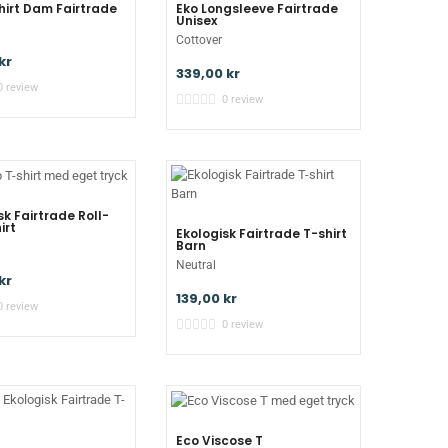
hirt Dam Fairtrade
Eko Longsleeve Fairtrade
Unisex
Cottover
kr
339,00 kr
0 review
0 review
sk Fairtrade Roll-
irt
Ekologisk Fairtrade T-shirt
Barn
Neutral
kr
139,00 kr
0 review
0 review
Eco Viscose T