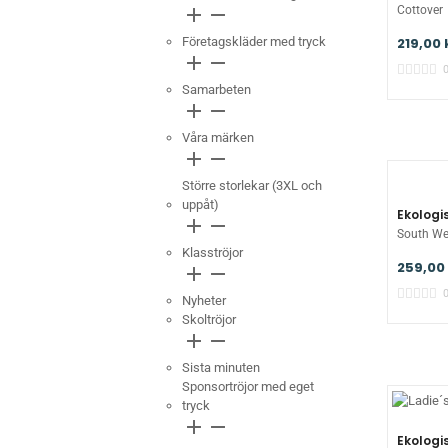
add
remove
Cottover
Företagskläder med tryck
219,00 
add
remove
Samarbeten
add
remove
Våra märken
add
remove
Större storlekar (3XL och
uppåt)
Ekologi
add
remove
South We
Klasströjor
259,00 
add
remove
Nyheter
Skoltröjor
add
remove
Sista minuten
Sponsortröjor med eget
tryck
add
remove
Ekologi