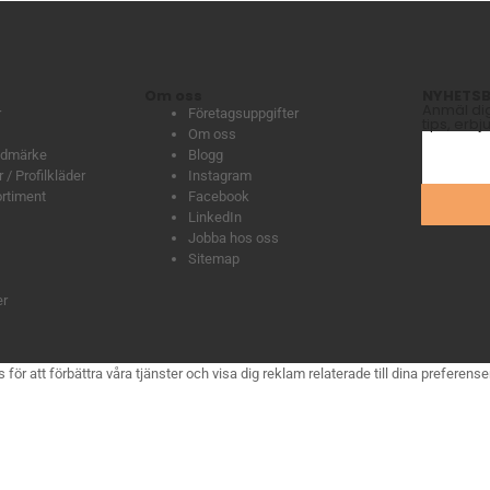
Om oss
NYHETSB
Anmäl dig 
r
Företagsuppgifter
tips, erb
Om oss
lädmärke
Blogg
 / Profilkläder
Instagram
ortiment
Facebook
LinkedIn
Jobba hos oss
Sitemap
er
 att förbättra våra tjänster och visa dig reklam relaterade till dina preferenser