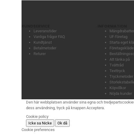
KUNDSERVICE
INFORMATION
Leveranstider
Mängdrabatte
Vanliga frågor FAQ
UF-företag
Kundtjänst
Starta eget k
Betalmetoder
Företagskläder
Returer
Beställningss
Att tänka på
Tvättråd
Texttryck
Tryckmetoder
Storlekstabell
Köpvillkor
Nöjda kunder
Den här webbplatsen använder sina egna och tredjepartscookies för
dess användning, tryck på knappen Acceptera.
Cookie policy
Icke sa Nicke
Ok då
Cookie preferences