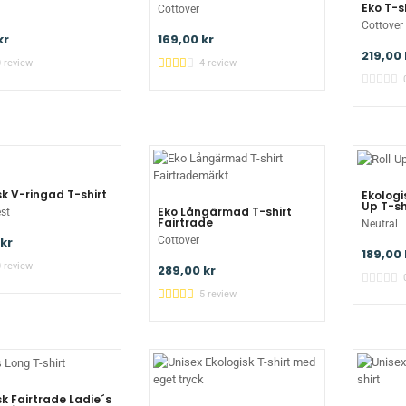
Eko T-s
Cottover
Cottover
kr
169,00 kr
219,00 
0 review
4 review
sk V-ringad T-shirt
Ekologi
Up T-sh
Eko Långärmad T-shirt
st
Fairtrade
Neutral
kr
Cottover
189,00 
0 review
289,00 kr
5 review
sk Fairtrade Ladie´s