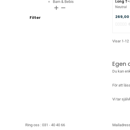
Long T-
Barn & Bebis
add
remove
Neutral
269,00 
Filter
Visar 1-12
Egen 
Du kan enke
För att lä
Vi tar själ
Ring oss :
031 - 40 40 66
Mailadress