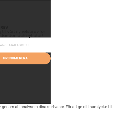
REV
till vårt nyhetsbrev för
judanden och nyheter!
PRENUMERERA
 genom att analysera dina surfvanor. För att ge ditt samtycke till