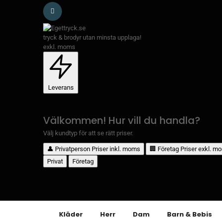
tryck & brodyr utan minsta upplaga!
exkl. moms
Leverans
Välkommen! Hur vill du handla?
Välj kundtyp för att se rätt priser.
👤
Privatperson
Priser inkl. moms
🏢
Företag
Priser exkl. m
Privat
Företag
Kläder
Herr
Dam
Barn & Bebis