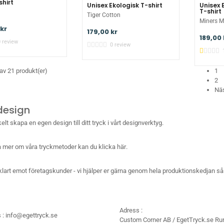
shirt
Unisex Ekologisk T-shirt
Unisex 
T-shirt
Tiger Cotton
Miners M
kr
179,00 kr
189,00 
0 review
0 review
 av 21 produkt(er)
1
2
Nä
design
lt skapa en egen design till ditt tryck i vårt designverktyg.
sa mer om våra tryckmetoder kan du
klicka här
.
vklart emot
företagskunder
- vi hjälper er gärna genom hela produktionskedjan så 
Adress :
 :
info@egettryck.se
Custom Corner AB / EgetTryck.se Rur