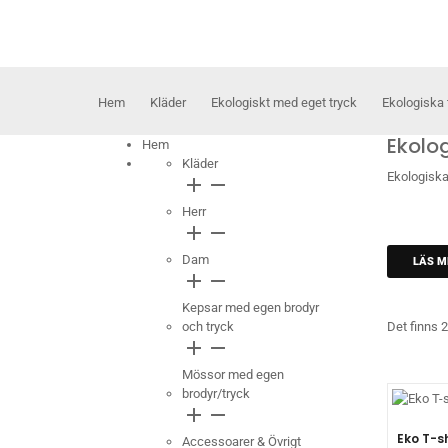
Hem
Kläder
Ekologiskt med eget tryck
Ekologiska 
Ekolog
Hem
Kläder
Ekologiska
add
remove
Herr
add
remove
Dam
LÄS M
add
remove
Kepsar med egen brodyr
och tryck
Det finns 2
add
remove
Mössor med egen
brodyr/tryck
add
remove
Eko T-sh
Accessoarer & Övrigt