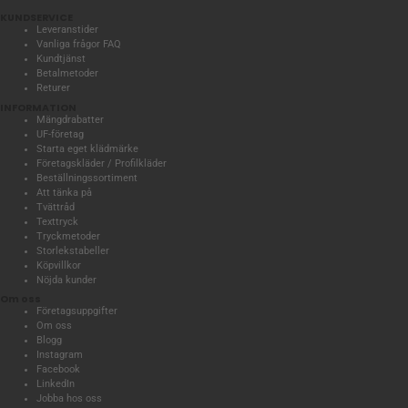
KUNDSERVICE
Leveranstider
Vanliga frågor FAQ
Kundtjänst
Betalmetoder
Returer
INFORMATION
Mängdrabatter
UF-företag
Starta eget klädmärke
Företagskläder / Profilkläder
Beställningssortiment
Att tänka på
Tvättråd
Texttryck
Tryckmetoder
Storlekstabeller
Köpvillkor
Nöjda kunder
Om oss
Företagsuppgifter
Om oss
Blogg
Instagram
Facebook
LinkedIn
Jobba hos oss