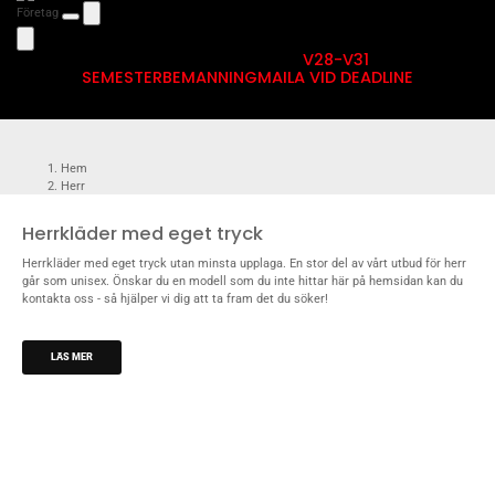
Företag
V28-V31
SEMESTERBEMANNING
MAILA VID DEADLINE
Hem
Herr
Herrkläder med eget tryck
Herrkläder med eget tryck utan minsta upplaga. En stor del av vårt utbud för herr
går som unisex. Önskar du en modell som du inte hittar här på hemsidan kan du
kontakta oss
- så hjälper vi dig att ta fram det du söker!
LÄS MER