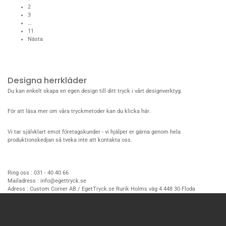
2
3
…
11
Nästa
Designa herrkläder
Du kan enkelt skapa en egen design till ditt tryck i vårt designverktyg.
För att läsa mer om våra tryckmetoder kan du
klicka här
.
Vi tar självklart emot
företagskunder
- vi hjälper er gärna genom hela
produktionskedjan så tveka inte att
kontakta oss
.
Ring oss :
031 - 40 40 66
Mailadress :
info@egettryck.se
Adress :
Custom Corner AB / EgetTryck.se Rurik Holms väg 4 448 30 Floda