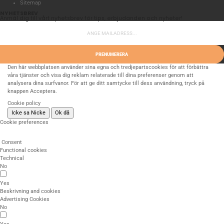
Sitemap
NYHETSBREV
Anmäl dig till vårt nyhetsbrev för tips, erbjudanden och nyheter!
PRENUMERERA
Den här webbplatsen använder sina egna och tredjepartscookies för att förbättra
våra tjänster och visa dig reklam relaterade till dina preferenser genom att
analysera dina surfvanor. För att ge ditt samtycke till dess användning, tryck på
knappen Acceptera.
Cookie policy
Icke sa Nicke
Ok då
Cookie preferences
Consent
Functional cookies
Technical
No
Yes
Beskrivning and cookies
Advertising Cookies
No