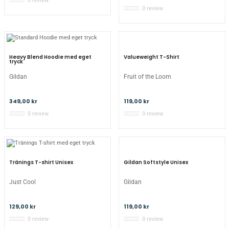
0 review
0 review
Valueweight T-Shirt
Heavy Blend Hoodie med eget
tryck
Fruit of the Loom
Gildan
119,00 kr
349,00 kr
0 review
0 review
Gildan Softstyle Unisex
Tränings T-shirt Unisex
Gildan
Just Cool
119,00 kr
129,00 kr
0 review
0 review