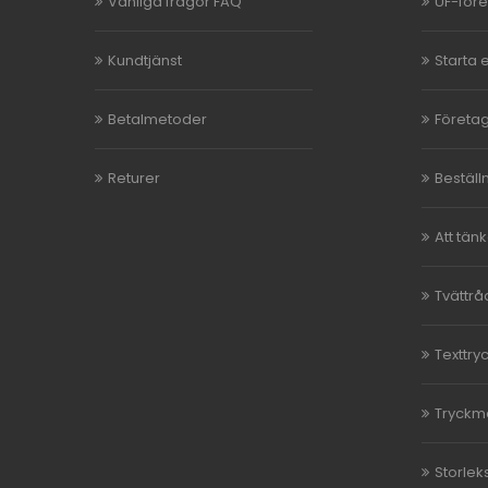
Vanliga frågor FAQ
UF-för
Kundtjänst
Starta 
Betalmetoder
Företag
Returer
Beställ
Att tän
Tvättrå
Texttry
Tryckm
Storlek