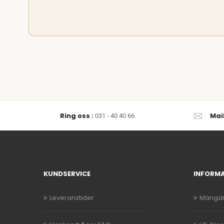
Ring oss :
Mai
031 - 40 40 66
KUNDSERVICE
INFORM
Leveranstider
Mängdr