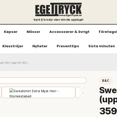
tryck & brodyr utan minsta upplaga!
Kepsar
Mössor
Accessoarer & övrigt
Företags
Klasströjor
Nyheter
Presenttips
Sista minuten
uk Herr (upp till 4XL)
B&C
Swea
›
(upp
359