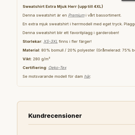
Sweatshirt Extra Mjuk Herr
(upp till 4XL)
Denna sweatshirt är en
Premium
i vårt bassortiment.
En extra mjuk sweatshirt i herrmodell med eget tryck. Plagg
Denna sweatshirt blir ett favoritplagg i garderoben!
Storlekar
:
XS-3XL
finns i fler färger!
Material
: 80% bomull / 20% polyester (Gråmelerad: 75% bo
Vikt
: 280 g/m²
Certifiering
:
Oeko-Tex
Se motsvarande modell för dam
här
.