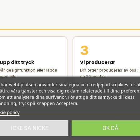
3
upp ditt tryck
Vi producerar
år designfunktion eller ladda
Din order produceras av oss i
egen bild
ca 1‑2 veckor
här webbplatsen använder sina egna och tredjepartscookies för at
ättra våra tjänster och visa dig reklam relaterade till dina preferen
m att analysera dina surfvanor. För att ge ditt samtycke till dess
ndning, tryck på knappen Acceptera.
ie policy
ICKE SA NICKE
OK DÅ