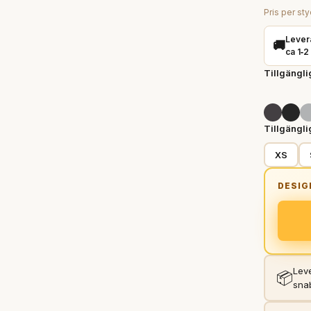
Pris per sty
Lever
🚚
ca 1‑2
Tillgängli
Tillgängli
XS
Leve
📦
sna