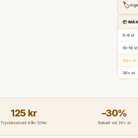
🏷️
Inge
📦 MÄN
5–9 st
10–19 st
20+ st 
30+ st
125 kr
–30%
Tryckkostnad från 125kr
Rabatt vid 20+ st