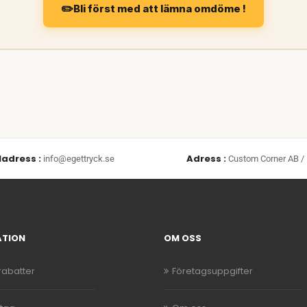
Bli först med att lämna omdöme !
ladress :
Adress :
info@egettryck.se
Custom Corner AB / 
ATION
OM OSS
abatter
Företagsuppgifter