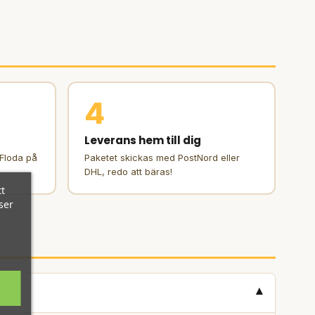
4
Leverans hem till dig
 Floda på
Paketet skickas med PostNord eller
DHL, redo att bäras!
t
ser
▾