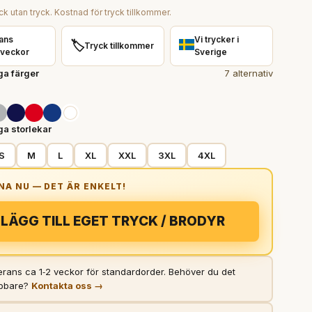
ck utan tryck. Kostnad för tryck tillkommer.
ans
Vi trycker i
🏷️
Tryck tillkommer
 veckor
Sverige
ga färger
7 alternativ
ga storlekar
S
M
L
XL
XXL
3XL
4XL
LÄGG TILL EGET TRYCK / BRODYR
rans ca 1‑2 veckor för standardorder. Behöver du det
bbare?
Kontakta oss →