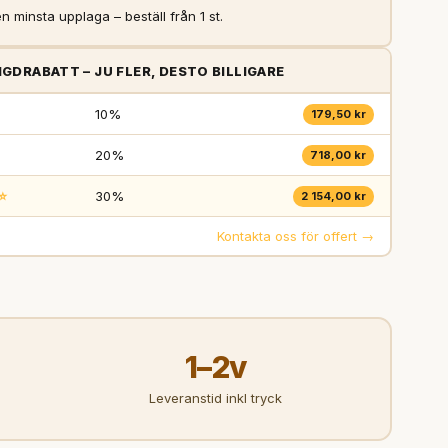
n minsta upplaga – beställ från 1 st.
GDRABATT – JU FLER, DESTO BILLIGARE
10%
179,50 kr
20%
718,00 kr
⭐
30%
2 154,00 kr
Kontakta oss för offert →
1–2v
Leveranstid inkl tryck