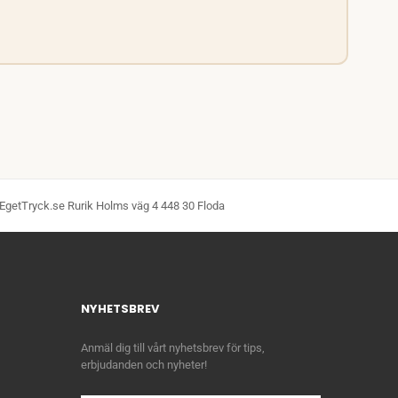
EgetTryck.se Rurik Holms väg 4 448 30 Floda
NYHETSBREV
Anmäl dig till vårt nyhetsbrev för tips,
erbjudanden och nyheter!