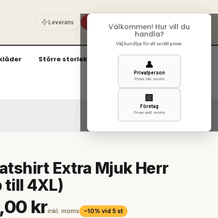
Privat
Företag
Leverans
Välkommen! Hur vill du
0
handla?
Välj kundtyp för att se rätt priser.
kläder
Större storlekar (3XL och uppåt)
👤
Privatperson
Priser inkl. moms
🏢
Företag
Priser exkl. moms
tshirt Extra Mjuk Herr
 till 4XL)
,00 kr
inkl. moms
–10% vid 5 st