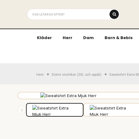
Kläder
Herr
Dam
Barn & Bebis
Hem
Större storlekar (3XL och uppåt)
Sweatshirt Extra Mj
‹