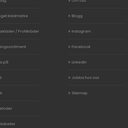
etag
Om oss
eget klädmärke
Blogg
skläder / Profilkläder
Instagram
ningssortiment
Facebook
ka på
LinkedIn
d
Jobba hos oss
ck
Sitemap
etoder
stabeller