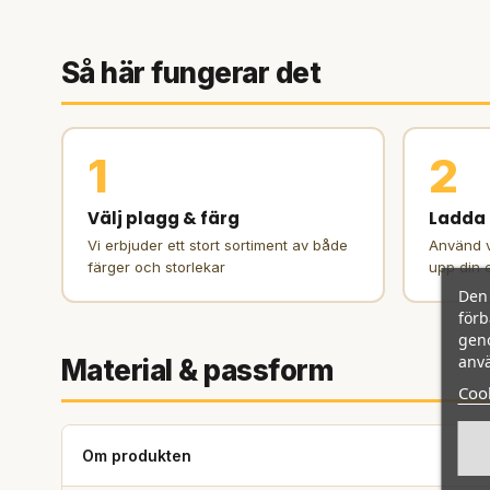
Så här fungerar det
1
2
Välj plagg & färg
Ladda 
Vi erbjuder ett stort sortiment av både
Använd v
färger och storlekar
upp din 
Den 
förb
geno
anvä
Material & passform
Cook
Om produkten