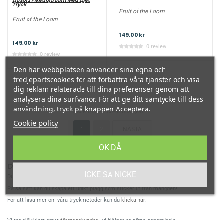
Ljusblå Pikétröja Barn Med Eget
Tryck
Fruit of the Loom
Fruit of the Loom
149,00 kr
149,00 kr
0 review
0 review
Den här webbplatsen använder sina egna och
tredjepartscookies för att förbättra våra tjänster och visa
dig reklam relaterade till dina preferenser genom att
analysera dina surfvanor. För att ge ditt samtycke till dess
användning, tryck på knappen Acceptera.
VISAR 1-12 AV 13 PRODUKT(ER)
Cookie policy
1
2
NÄSTA
OK DÅ
Designa tröja med eget tryck
ICKE SA NICKE
Du kan enkelt designa ditt eget tryck i vårt designverktyg.
På så sätt kan du skapa ett unikt plagg som sticker ut från mängden!
För att läsa mer om våra tryckmetoder kan du
klicka här
.