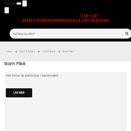
Företag
V28-V31
SEMESTERBEMANNING
MAILA VID DEADLINE
Hem
Barn & Bebis
T-shirt Barn
Barn Piké
Barn Piké
Här hittar du pikétröjor i barnmodell.
LÄS MER