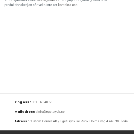
Vi tar självklart emot
företagskunder
- vi hjälper er gärna genom hela
produktionskedjan så tveka inte att
kontakta oss
.
Ring oss :
031 - 40 40 66
Mailadress :
info@egettryck.se
Adress :
Custom Corner AB / EgetTryck.se Rurik Holms väg 4 448 30 Floda