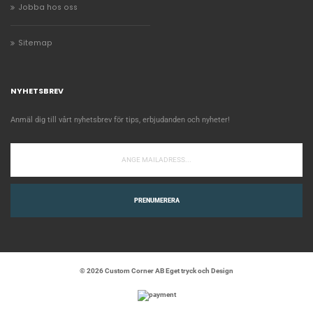
Jobba hos oss
Sitemap
NYHETSBREV
Anmäl dig till vårt nyhetsbrev för tips, erbjudanden och nyheter!
PRENUMERERA
© 2026 Custom Corner AB Eget tryck och Design