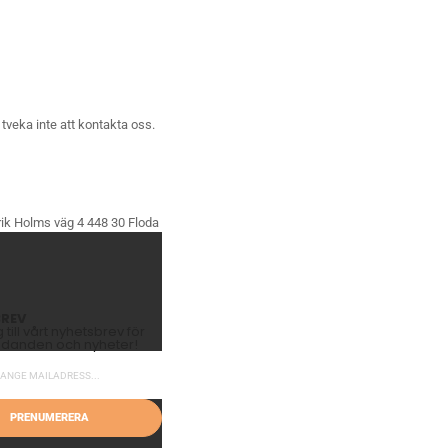
tveka inte att
kontakta oss
.
ik Holms väg 4 448 30 Floda
REV
till vårt nyhetsbrev för
judanden och nyheter!
PRENUMERERA