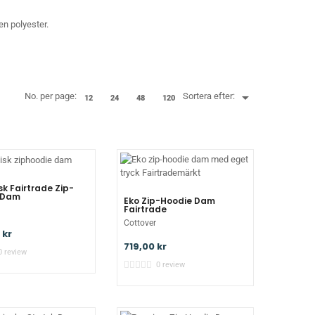
en polyester.

No. per page:
Sortera efter:
12
24
48
120
sk Fairtrade Zip-
 Dam
Eko Zip-Hoodie Dam
Fairtrade
Cottover
 kr
719,00 kr
0 review
0 review