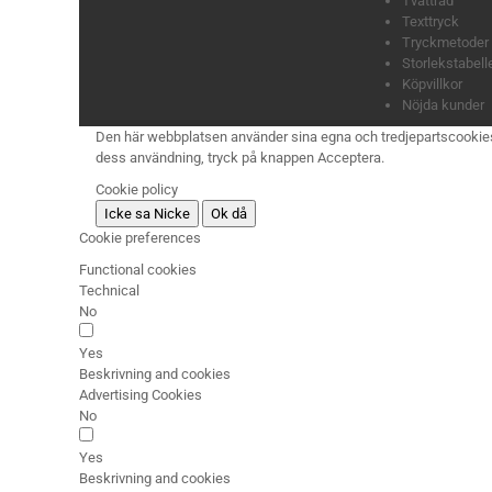
Tvättråd
Texttryck
Tryckmetoder
Storlekstabell
Köpvillkor
Nöjda kunder
Den här webbplatsen använder sina egna och tredjepartscookies för
dess användning, tryck på knappen Acceptera.
Cookie policy
Icke sa Nicke
Ok då
Cookie preferences
Functional cookies
Technical
No
Yes
Beskrivning and cookies
Advertising Cookies
No
Yes
Beskrivning and cookies