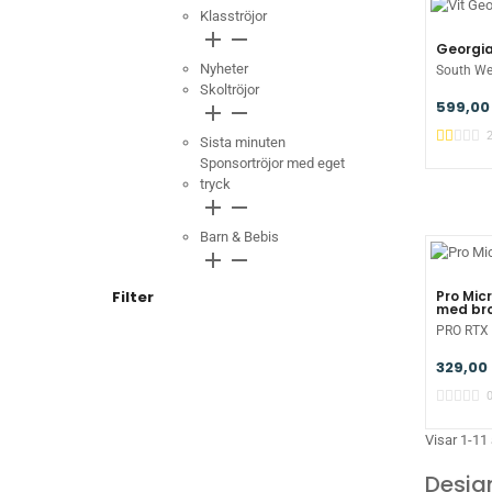
Klasströjor
add
remove
Georgi
Nyheter
South We
Skoltröjor
599,00
add
remove
Sista minuten
Sponsortröjor med eget
tryck
add
remove
Barn & Bebis
add
remove
Filter
Pro Mic
med br
PRO RTX
329,00 
Visar 1-11
Desig