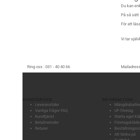
Du kan enke
På så sätt
För att lä
Vi tar själ
Ring oss :
031 - 40 40 66
Mailadress
KUNDSERVICE
INFORMATION
Leveranstider
Mängdrabatte
Vanliga frågor FAQ
UF-företag
Kundtjänst
Starta eget k
Betalmetoder
Företagskläder
Returer
Beställningss
Att tänka på