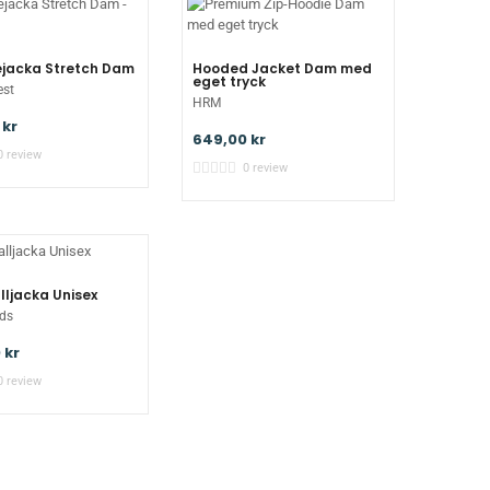
ejacka Stretch Dam
Hooded Jacket Dam med
eget tryck
est
HRM
 kr
649,00 kr
0 review
0 review
ljacka Unisex
ds
 kr
0 review