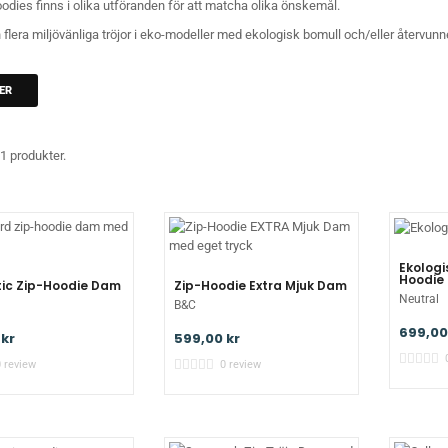
oodies finns i olika utföranden för att matcha olika önskemål.
 flera miljövänliga tröjor i eko-modeller med ekologisk bomull och/eller återvunn
ER
1 produkter.
Ekologi
Hoodie
ic Zip-Hoodie Dam
Zip-Hoodie Extra Mjuk Dam
Neutral
B&C
699,00
 kr
599,00 kr
0 review
0 review