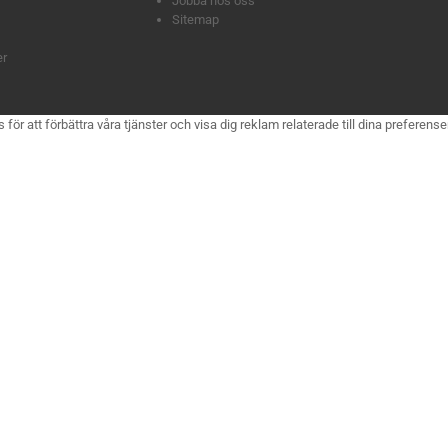
Jobba hos oss
Sitemap
er
 att förbättra våra tjänster och visa dig reklam relaterade till dina preferenser