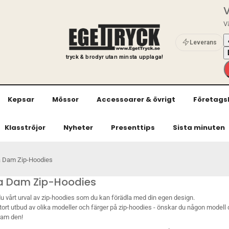
V
Vä
Leverans
tryck & brodyr utan minsta upplaga!
Kepsar
Mössor
Accessoarer & övrigt
Företags
Klasströjor
Nyheter
Presenttips
Sista minuten
a Dam Zip-Hoodies
a Dam Zip-Hoodies
 du vårt urval av zip-hoodies som du kan förädla med din egen design.
 stort utbud av olika modeller och färger på zip-hoodies - önskar du någon modell
fram den!