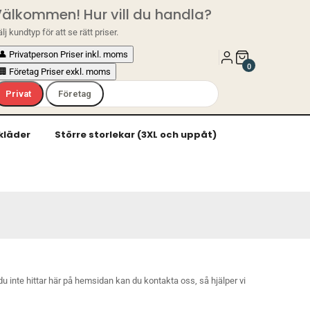
älkommen! Hur vill du handla?
lj kundtyp för att se rätt priser.
👤
Privatperson
Priser inkl. moms
0
🏢
Företag
Priser exkl. moms
Privat
Företag
kläder
Större storlekar (3XL och uppåt)
 du inte hittar här på hemsidan kan du
kontakta oss
, så hjälper vi