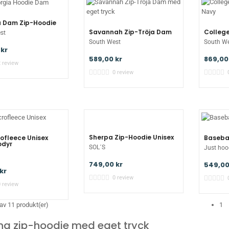
a Dam Zip-Hoodie
Savannah Zip-Tröja Dam
Colleg
st
South West
South W
 kr
589,00 kr
869,00
2 review
0 review
Sherpa Zip-Hoodie Unisex
rofleece Unisex
Basebal
odyr
SOL´S
Just hoo
749,00 kr
549,00
kr
0 review
0 review
 av 11 produkt(er)
1
na zip-hoodie med eget tryck