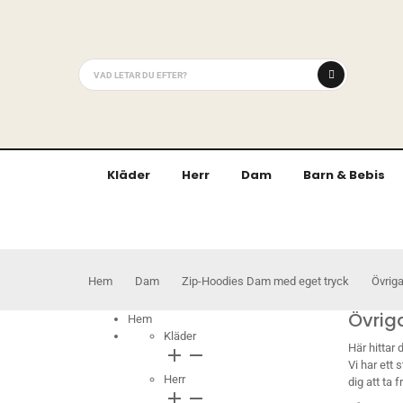
Kläder
Herr
Dam
Barn & Bebis
Hem
Dam
Zip-Hoodies Dam med eget tryck
Övrig
Övrig
Hem
Kläder
Här hittar
add
remove
Vi har ett
Herr
dig att ta 
add
remove