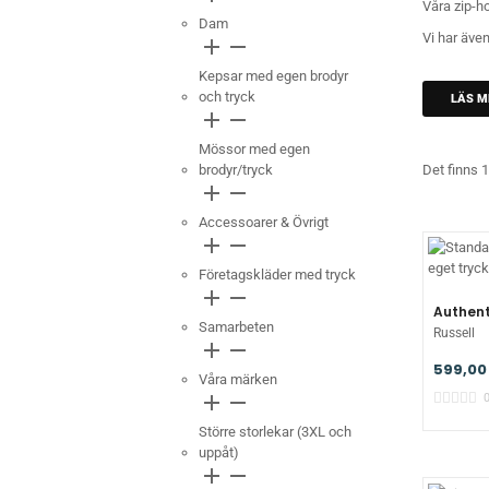
Våra zip-h
Dam
Vi har även
add
remove
Kepsar med egen brodyr
och tryck
LÄS M
add
remove
Mössor med egen
brodyr/tryck
Det finns 1
add
remove
Accessoarer & Övrigt
add
remove
Företagskläder med tryck
add
remove
Authent
Samarbeten
Russell
add
remove
599,00
Våra märken
add
remove
Större storlekar (3XL och
uppåt)
add
remove