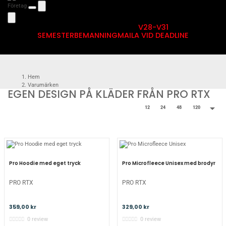
Företag
V28-V31
SEMESTERBEMANNING
MAILA VID DEADLINE
Hem
Varumärken
EGEN DESIGN PÅ KLÄDER FRÅN PRO RTX
PRO RTX

12
24
48
120
Pro Hoodie med eget tryck
Pro Microfleece Unisex med brodyr
PRO RTX
PRO RTX
359,00 kr
329,00 kr
0 review
0 review