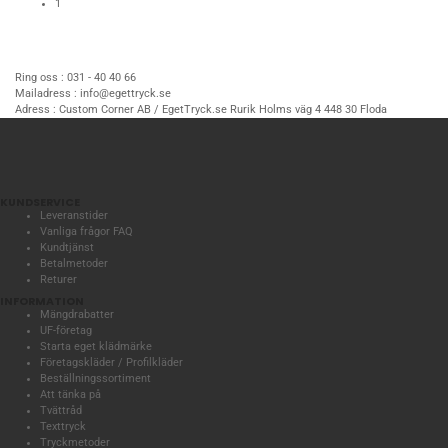
1
Ring oss :
031 - 40 40 66
Mailadress :
info@egettryck.se
Adress :
Custom Corner AB / EgetTryck.se Rurik Holms väg 4 448 30 Floda
KUNDSERVICE
Leveranstider
Vanliga frågor FAQ
Kundtjänst
Betalmetoder
Returer
INFORMATION
Mängdrabatter
UF-företag
Starta eget klädmärke
Företagskläder / Profilkläder
Beställningssortiment
Att tänka på
Tvättråd
Texttryck
Tryckmetoder