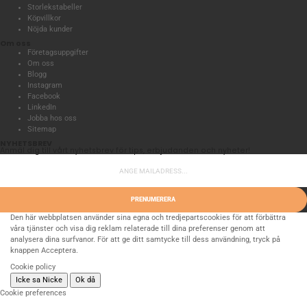
Storlekstabeller
Köpvillkor
Nöjda kunder
Om oss
Företagsuppgifter
Om oss
Blogg
Instagram
Facebook
LinkedIn
Jobba hos oss
Sitemap
NYHETSBREV
Anmäl dig till vårt nyhetsbrev för tips, erbjudanden och nyheter!
PRENUMERERA
Den här webbplatsen använder sina egna och tredjepartscookies för att förbättra
våra tjänster och visa dig reklam relaterade till dina preferenser genom att
analysera dina surfvanor. För att ge ditt samtycke till dess användning, tryck på
knappen Acceptera.
Cookie policy
Icke sa Nicke
Ok då
Cookie preferences