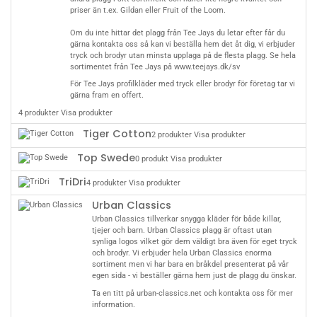
priser än t.ex. Gildan eller Fruit of the Loom.
Om du inte hittar det plagg från Tee Jays du letar efter får du
gärna
kontakta oss
så kan vi beställa hem det åt dig, vi erbjuder
tryck och brodyr utan minsta upplaga på de flesta plagg. Se hela
sortimentet från Tee Jays på
www.teejays.dk/sv
För Tee Jays profilkläder med tryck eller brodyr för företag tar vi
gärna fram en offert.
4 produkter
Visa produkter
Tiger Cotton
2 produkter
Visa produkter
Top Swede
0 produkt
Visa produkter
TriDri
4 produkter
Visa produkter
Urban Classics
Urban Classics tillverkar snygga kläder för både killar,
tjejer och barn. Urban Classics plagg är oftast utan
synliga logos vilket gör dem väldigt bra även för eget tryck
och brodyr. Vi erbjuder hela Urban Classics enorma
sortiment men vi har bara en bråkdel presenterat på vår
egen sida - vi beställer gärna hem just de plagg du önskar.
Ta en titt på
urban-classics.net
och
kontakta oss
för mer
information.