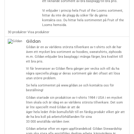
ett liknande sortiment av bra basplagg till bra pris.
Vi erbjuder i princip hela Fruit of the Looms sortiment,
hittar du inte de plagg du söker får du gärna
kontakta oss
. Du hittar hela sortimentet på Fruit of the
Looms
hemsida
.
30 produkter
Visa produkter
Gildan
Gildan är en av världens största tillverkare av t-shirts och de har
även ett mycket bra sortiment av hoodies, sweatshirts, ziphoods
m.m. Gildan erbjuder bra basplagg i många färger, bra kvalitet till
ett bra pris.
Vi får leveranser av Gildan flera gånger per vecka och vill du ha
några speciella plagg ur deras sortiment går det oftast att lösa
utan större problem.
Se hela sortimentet på
www.gildan.se
och
kontakta oss
för
beställning!
Gildan startade sin produktion av t-shirts 1984 i USA i en mycket
liten skala och är idag en av världens största tillverkare. Det som
är lite speciellt med Gildan är att de
äger hela ledet ifrån bomullsfält till en färdig produkt vilket gör att
de ha bra koll på arbetsförhållanden för sina
33 000 anställda världen över.
Gildan arbetar efter en egen uppförandekod: Gildan Stewardship
som ska styra alla anställdas dagliga arbete, kärnvärdena är