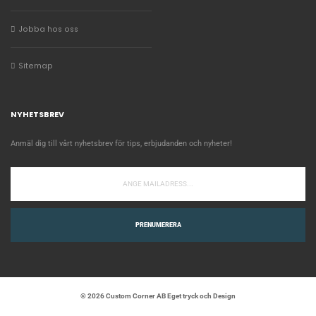
Jobba hos oss
Sitemap
NYHETSBREV
Anmäl dig till vårt nyhetsbrev för tips, erbjudanden och nyheter!
PRENUMERERA
© 2026 Custom Corner AB Eget tryck och Design