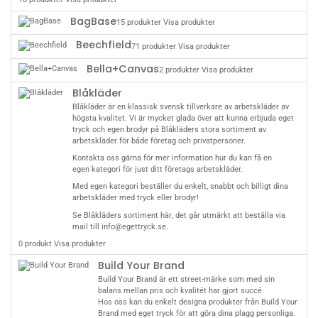
BagBase
15 produkter
Visa produkter
Beechfield
71 produkter
Visa produkter
Bella+Canvas
2 produkter
Visa produkter
Blåkläder
Blåkläder är en klassisk svensk tillverkare av
arbetskläder
av
högsta kvalitet. Vi är mycket glada över att kunna erbjuda eget
tryck och egen brodyr på Blåkläders stora sortiment av
arbetskläder för både företag och privatpersoner.
Kontakta oss
gärna för mer information hur du kan få en
egen kategori
för just ditt företags arbetskläder.
Med egen kategori beställer du enkelt, snabbt och billigt dina
arbetskläder med tryck
eller brodyr!
Se Blåkläders sortiment
här
, det går utmärkt att beställa via
mail till
info@egettryck.se
.
0 produkt
Visa produkter
Build Your Brand
Build Your Brand är ett street-märke som med sin
balans mellan pris och kvalitét har gjort succé.
Hos oss kan du enkelt designa produkter från Build Your
Brand med eget tryck för att göra dina plagg personliga.