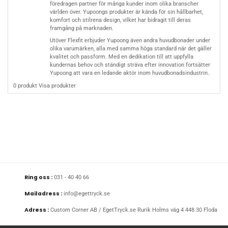
föredragen partner för många kunder inom olika branscher
världen över. Yupoongs produkter är kända för sin hållbarhet,
komfort och stilrena design, vilket har bidragit till deras
framgång på marknaden.
Utöver Flexfit erbjuder Yupoong även andra huvudbonader under
olika varumärken, alla med samma höga standard när det gäller
kvalitet och passform. Med en dedikation till att uppfylla
kundernas behov och ständigt sträva efter innovation fortsätter
Yupoong att vara en ledande aktör inom huvudbonadsindustrin.
0 produkt
Visa produkter
Ring oss :
031 - 40 40 66
Mailadress :
info@egettryck.se
Adress :
Custom Corner AB / EgetTryck.se Rurik Holms väg 4 448 30 Floda