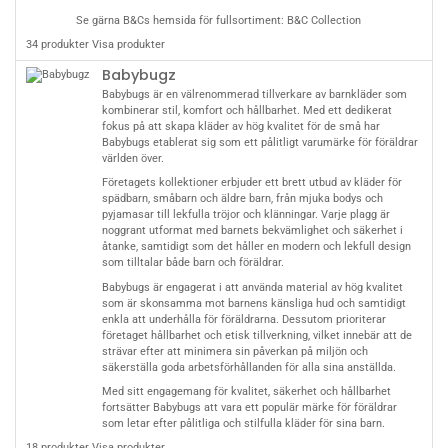
Se gärna B&Cs hemsida för fullsortiment:
B&C Collection
34 produkter
Visa produkter
Babybugz
Babybugs är en välrenommerad tillverkare av barnkläder som
kombinerar stil, komfort och hållbarhet. Med ett dedikerat
fokus på att skapa kläder av hög kvalitet för de små har
Babybugs etablerat sig som ett pålitligt varumärke för föräldrar
världen över.
Företagets kollektioner erbjuder ett brett utbud av kläder för
spädbarn, småbarn och äldre barn, från mjuka bodys och
pyjamasar till lekfulla tröjor och klänningar. Varje plagg är
noggrant utformat med barnets bekvämlighet och säkerhet i
åtanke, samtidigt som det håller en modern och lekfull design
som tilltalar både barn och föräldrar.
Babybugs är engagerat i att använda material av hög kvalitet
som är skonsamma mot barnens känsliga hud och samtidigt
enkla att underhålla för föräldrarna. Dessutom prioriterar
företaget hållbarhet och etisk tillverkning, vilket innebär att de
strävar efter att minimera sin påverkan på miljön och
säkerställa goda arbetsförhållanden för alla sina anställda.
Med sitt engagemang för kvalitet, säkerhet och hållbarhet
fortsätter Babybugs att vara ett populär märke för föräldrar
som letar efter pålitliga och stilfulla kläder för sina barn.
18 produkter
Visa produkter