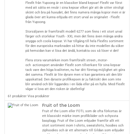
Flexfit från Yupoong är en klassiker bland kepsar! Flexfit var först
med att sätta en resår i sina kepsar vilket gör att de sitter otroligt
skönt och bra på huvudet, det finns numera många kopior men vi är
glada över att kunna erbjuda ett stort urval av originalet - Flexfit
från Yupoong.
Storsäljaren är framförallt modell 6277 som finns i ett stort urval
färger och storlekar Youth - XXL men det finns även många andra
snygga och coola kepsar. Vi har tillgång till hela
Flexfits sortiment
för den europeiska marknaden så hittar du inte modellen du söker
på hemsidan kan vi lösa det ändå,
kontakta oss
så löser vi det!
Flera stora varumärken inom framförallt street-, motor-
och actionsport använder Flexfit som tillverkare för sina kepsar
tack vare den höga kvaliteten, nu har ditt företag möjlighet att göra
det samma. Flexfit är lite dyrare men vi kan garantera att den blir
uppskattad. Den dyraste profilkepsen är ju faktiskt den som inte
blir använd och blir liggandes i en låda eller på en hylla. Med Flexfit
vågar vi lova att den risken är obefintlig!
61 produkter
Visa produkter
Fruit of the Loom
Fruit of the Loom eller FOTL som de ofta förkortas är
ett klassiskt märke inom profilkläder och schyssta
basplagg. Fruit of the Loom erbjuder framför allt ett
stort sortiment inom t-shirts, sweatshirts, hoodies och
ziphoodies och är ett alternativ till Gildan som erbjuder