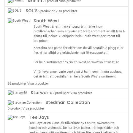
Skinnfit
1 produkt
Visa produkter
SOL´S
6 produkter
Visa produkter
South West
South West är ett mycket populärt märke inom
profilbranschen som erbjuder ett brett sortiment av allt från t-
shirts till jackor. Vi erbjuder hela South West sortiment till
bra priser.
Kontakta oss
gärna för offert om du vill beställa 5 plagg eller
fler, vi har alltid bra erbjudanden på företagspaket!
För hela sortimentet av South West se
www.southwest.se
Vi får leveranser varje vecka så vi har ingen minsta upplaga,
det är fritt att beställa från hela South Wests sortiment.
88 produkter
Visa produkter
Starworld
2 produkter
Visa produkter
Stedman Collection
0 produkt
Visa produkter
Tee Jays
Tee Jays är en klassisk tillverkare av t-shirts, sweatshirts,
hoodies och ziphoods. De har även jackor, träningskläder och
andra plagg i sitt sortiment och håller lite högre kvalitet och