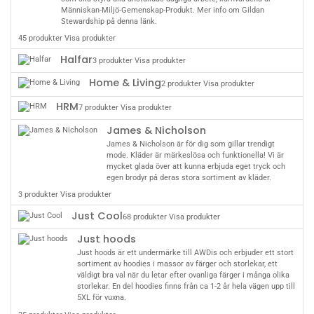
Människan-Miljö-Gemenskap-Produkt
. Mer info om Gildan
Stewardship på denna
länk
.
45 produkter
Visa produkter
Halfar
3 produkter
Visa produkter
Home & Living
2 produkter
Visa produkter
HRM
7 produkter
Visa produkter
James & Nicholson
James & Nicholson är för dig som gillar trendigt
mode. Kläder är märkeslösa och funktionella! Vi är
mycket glada över att kunna erbjuda eget tryck och
egen brodyr på deras stora sortiment av kläder.
3 produkter
Visa produkter
Just Cool
68 produkter
Visa produkter
Just hoods
Just hoods är ett undermärke till AWDis och erbjuder ett stort
sortiment av hoodies i massor av färger och storlekar, ett
väldigt bra val när du letar efter ovanliga färger i många olika
storlekar. En del hoodies finns från ca 1-2 år hela vägen upp till
5XL för vuxna.