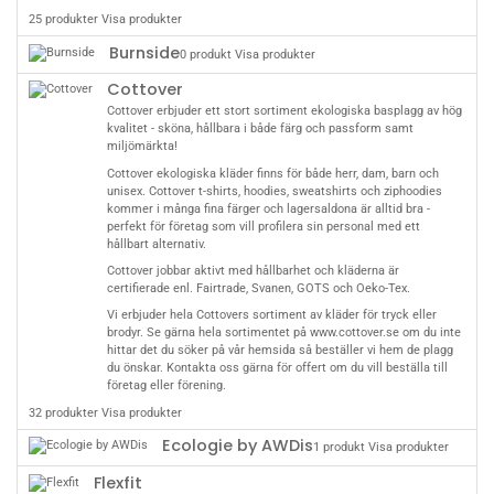
25 produkter
Visa produkter
Burnside
0 produkt
Visa produkter
Cottover
Cottover erbjuder ett stort sortiment ekologiska basplagg av hög
kvalitet - sköna, hållbara i både färg och passform samt
miljömärkta!
Cottover ekologiska kläder finns för både herr, dam, barn och
unisex. Cottover t-shirts, hoodies, sweatshirts och ziphoodies
kommer i många fina färger och lagersaldona är alltid bra -
perfekt för företag som vill profilera sin personal med ett
hållbart alternativ.
Cottover jobbar aktivt med hållbarhet och kläderna är
certifierade enl. Fairtrade, Svanen, GOTS och Oeko-Tex.
Vi erbjuder hela Cottovers sortiment av kläder för tryck eller
brodyr. Se gärna hela sortimentet på
www.cottover.se
om du inte
hittar det du söker på vår hemsida så beställer vi hem de plagg
du önskar.
Kontakta oss
gärna för offert om du vill beställa till
företag eller förening.
32 produkter
Visa produkter
Ecologie by AWDis
1 produkt
Visa produkter
Flexfit