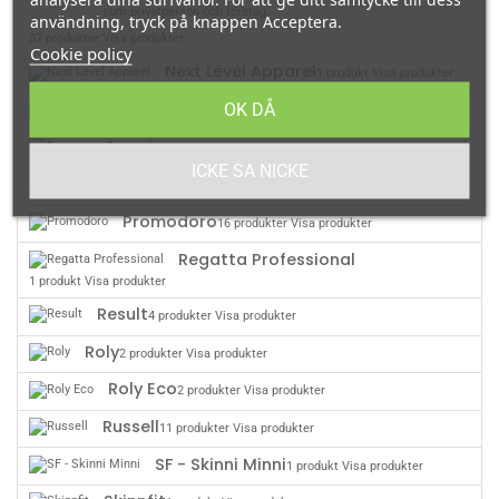
som privatperson och företag.
användning, tryck på knappen Acceptera.
37 produkter
Visa produkter
Cookie policy
Next Level Apparel
1 produkt
Visa produkter
OK DÅ
OTTO
0 produkt
Visa produkter
Premier
1 produkt
Visa produkter
ICKE SA NICKE
PRO RTX
5 produkter
Visa produkter
Promodoro
16 produkter
Visa produkter
Regatta Professional
1 produkt
Visa produkter
Result
4 produkter
Visa produkter
Roly
2 produkter
Visa produkter
Roly Eco
2 produkter
Visa produkter
Russell
11 produkter
Visa produkter
SF - Skinni Minni
1 produkt
Visa produkter