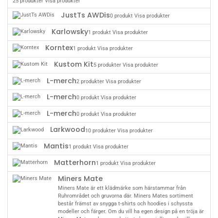
25 produkter
Visa produkter
JustTs AWDis
0 produkt
Visa produkter
Karlowsky
1 produkt
Visa produkter
Korntex
1 produkt
Visa produkter
Kustom Kit
5 produkter
Visa produkter
L-merch
2 produkter
Visa produkter
L-merch
0 produkt
Visa produkter
L-merch
0 produkt
Visa produkter
Larkwood
10 produkter
Visa produkter
Mantis
1 produkt
Visa produkter
Matterhorn
1 produkt
Visa produkter
Miners Mate
Miners Mate är ett klädmärke som härstammar från
Ruhrområdet och gruvorna där. Miners Mates sortiment
består främst av snygga t-shirts och hoodies i schyssta
modeller och färger. Om du vill ha egen design på en tröja är