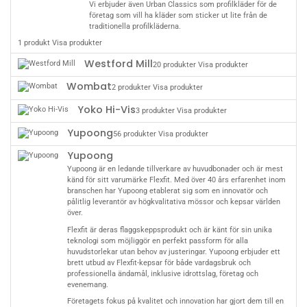
Vi erbjuder även Urban Classics som profilkläder för de
företag som vill ha kläder som sticker ut lite från de
traditionella profilkläderna.
1 produkt
Visa produkter
Westford Mill
20 produkter
Visa produkter
Wombat
2 produkter
Visa produkter
Yoko Hi-Vis
3 produkter
Visa produkter
Yupoong
56 produkter
Visa produkter
Yupoong
Yupoong är en ledande tillverkare av huvudbonader och är mest
känd för sitt varumärke Flexfit. Med över 40 års erfarenhet inom
branschen har Yupoong etablerat sig som en innovatör och
pålitlig leverantör av högkvalitativa mössor och kepsar världen
över.
Flexfit är deras flaggskeppsprodukt och är känt för sin unika
teknologi som möjliggör en perfekt passform för alla
huvudstorlekar utan behov av justeringar. Yupoong erbjuder ett
brett utbud av Flexfit-kepsar för både vardagsbruk och
professionella ändamål, inklusive idrottslag, företag och
evenemang.
Företagets fokus på kvalitet och innovation har gjort dem till en