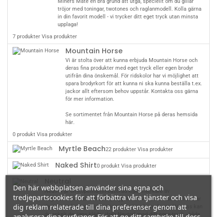
Miners Mate en bra grund att utgå, speciellt om du gillar
tröjor med toningar, twotones och raglanmodell. Kolla gärna
in din favorit modell - vi trycker ditt eget tryck utan minsta
upplaga!
7 produkter
Visa produkter
Mountain Horse
Vi är stolta över att kunna erbjuda Mountain Horse och
deras fina produkter med eget tryck eller egen brodyr
utifrån dina önskemål. För ridskolor har vi möjlighet att
spara brodyrkort för att kunna ni ska kunna beställa t.ex.
jackor allt eftersom behov uppstår. Kontakta oss gärna
för mer information.
Se sortimentet från Mountain Horse på deras hemsida
här
.
0 produkt
Visa produkter
Myrtle Beach
22 produkter
Visa produkter
Naked Shirt
0 produkt
Visa produkter
Neutral
Den här webbplatsen använder sina egna och
Neutral är en Köpenhamn-baserad klädtillverkare av
tredjepartscookies för att förbättra våra tjänster och visa
högkvalitativa och hållbara plagg. Med över 20 år i branschen har
dig reklam relaterade till dina preferenser genom att
de arbetat fram produkter som främjar våran planet. Hos oss kan
du enkelt designa kläder ifrån Neutral med ditt egna tryck - både
analysera dina surfvanor. För att ge ditt samtycke till dess