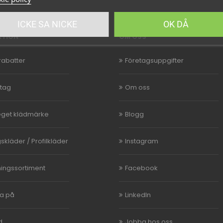
ICKE SA NICKE
OK DÅ
ATION
OM OSS
abatter
Företagsuppgifter
etag
Om oss
eget klädmärke
Blogg
skläder / Profilkläder
Instagram
ningssortiment
Facebook
ka på
LinkedIn
d
Jobba hos oss