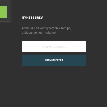
NYHETSBREV
Anmäl dig till vårt nyhetsbrev för tips,
erbjudanden och nyheter!
PRENUMERERA