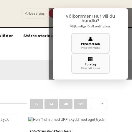
Privat
Företag
Leverans
Välkommen! Hur vill du
0
handla?
Välj kundtyp för att se rätt priser.
kläder
Större storlekar (3XL och uppåt)
👤
Privatperson
Priser inkl. moms
🏢
Företag
Priser exkl. moms

12
24
48
120
UV-Tröja Funktion Herr