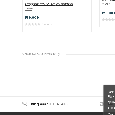
Långärmad UV-Tröja Funktion
TriDri
TriDri
129,00 
159,00 kr
0 review
VISAR 1-4 AV 4 PRODUKT(ER)
Den 
förb
geno
Ring oss :
Mai
031 - 40 40 66
anvä
Cook