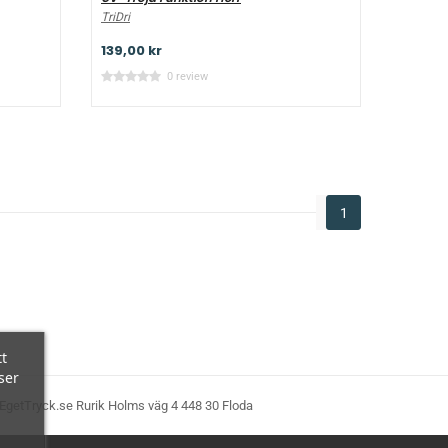
TriDri
139,00 kr
0 review
1
t
ser
EgetTryck.se Rurik Holms väg 4 448 30 Floda