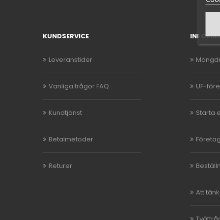
KUNDSERVICE
INFORM
Leveranstider
Mängdr
Vanliga frågor FAQ
UF-för
Kundtjänst
Starta 
Betalmetoder
Företag
Returer
Beställ
Att tän
Tvättrå