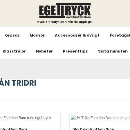
tryck & brodyr utan minsta upplaga!
Kepsar
Mössor
Accessoarer & övrigt
Företags
Klasströjor
Nyheter
Presenttips
Sista minuten
ÅN TRIDRI
a Funktion Barn
UV-Tröja Funktion Dam