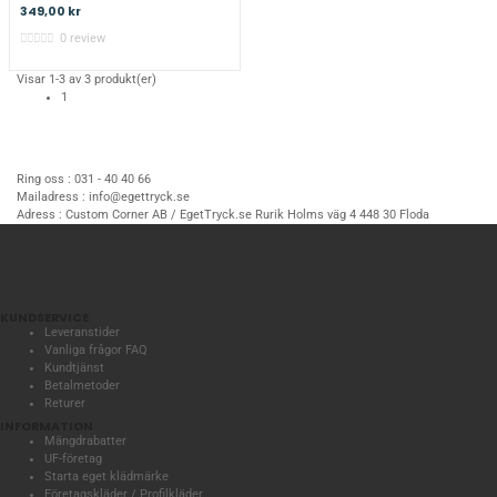
349,00 kr
0 review
Visar 1-3 av 3 produkt(er)
1
Ring oss :
031 - 40 40 66
Mailadress :
info@egettryck.se
Adress :
Custom Corner AB / EgetTryck.se Rurik Holms väg 4 448 30 Floda
KUNDSERVICE
Leveranstider
Vanliga frågor FAQ
Kundtjänst
Betalmetoder
Returer
INFORMATION
Mängdrabatter
UF-företag
Starta eget klädmärke
Företagskläder / Profilkläder