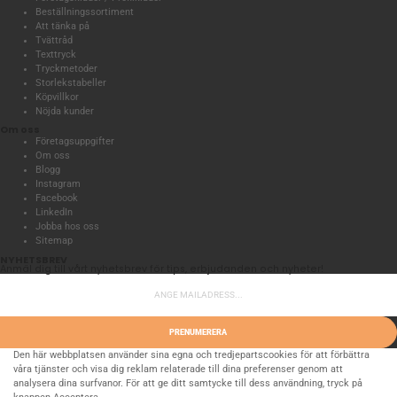
Beställningssortiment
Att tänka på
Tvättråd
Texttryck
Tryckmetoder
Storlekstabeller
Köpvillkor
Nöjda kunder
Om oss
Företagsuppgifter
Om oss
Blogg
Instagram
Facebook
LinkedIn
Jobba hos oss
Sitemap
NYHETSBREV
Anmäl dig till vårt nyhetsbrev för tips, erbjudanden och nyheter!
PRENUMERERA
Den här webbplatsen använder sina egna och tredjepartscookies för att förbättra
våra tjänster och visa dig reklam relaterade till dina preferenser genom att
analysera dina surfvanor. För att ge ditt samtycke till dess användning, tryck på