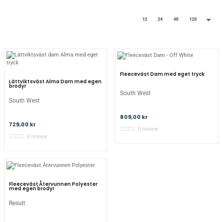

12
24
48
120
Fleeceväst Dam med eget tryck
Lättviktsväst Alma Dam med egen
brodyr
South West
South West
809,00 kr
729,00 kr
0 review
0 review
Fleeceväst Återvunnen Polyester
med egen brodyr
Result