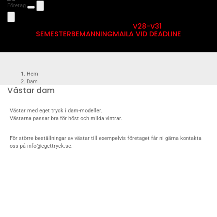
Företag
V28-V31
SEMESTERBEMANNING
MAILA VID DEADLINE
Hem
Dam
Västar dam
Jackor Dam med eget tryck
Västar dam
Västar med eget tryck i dam-modeller.
Västarna passar bra för höst och milda vintrar.
För större beställningar av västar till exempelvis företaget får ni gärna kontakta
oss på info@egettryck.se.