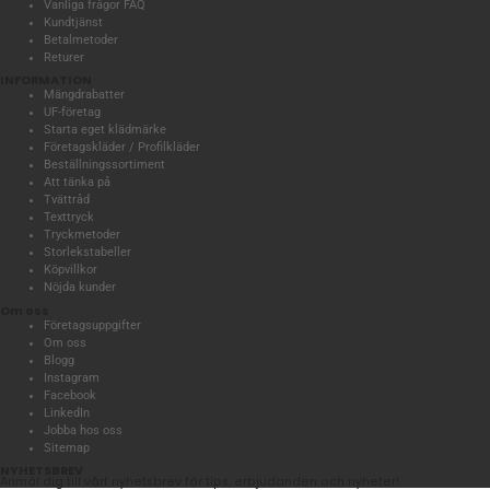
Vanliga frågor FAQ
Kundtjänst
Betalmetoder
Returer
INFORMATION
Mängdrabatter
UF-företag
Starta eget klädmärke
Företagskläder / Profilkläder
Beställningssortiment
Att tänka på
Tvättråd
Texttryck
Tryckmetoder
Storlekstabeller
Köpvillkor
Nöjda kunder
Om oss
Företagsuppgifter
Om oss
Blogg
Instagram
Facebook
LinkedIn
Jobba hos oss
Sitemap
NYHETSBREV
Anmäl dig till vårt nyhetsbrev för tips, erbjudanden och nyheter!