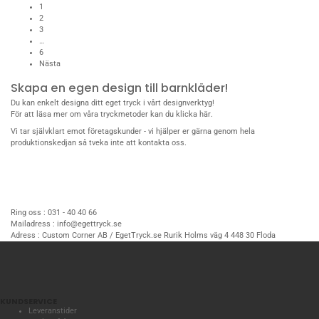
1
2
3
…
6
Nästa
Skapa en egen design till barnkläder!
Du kan enkelt designa ditt eget tryck i vårt designverktyg!
För att läsa mer om våra tryckmetoder kan du
klicka här
.
Vi tar självklart emot
företagskunder
- vi hjälper er gärna genom hela
produktionskedjan så tveka inte att
kontakta oss
.
Ring oss :
031 - 40 40 66
Mailadress :
info@egettryck.se
Adress :
Custom Corner AB / EgetTryck.se Rurik Holms väg 4 448 30 Floda
KUNDSERVICE
Leveranstider