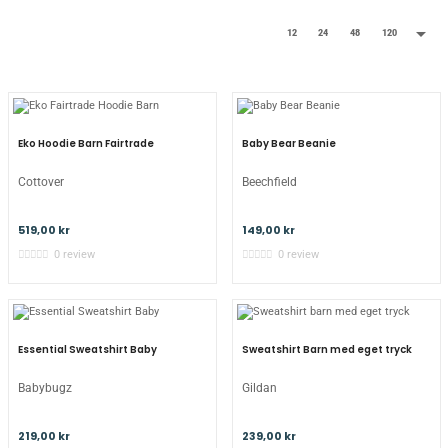

12
24
48
120
Eko Hoodie Barn Fairtrade
Baby Bear Beanie
Cottover
Beechfield
519,00 kr
149,00 kr
0 review
0 review
Essential Sweatshirt Baby
Sweatshirt Barn med eget tryck
Babybugz
Gildan
219,00 kr
239,00 kr