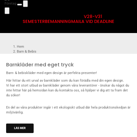
Företag
V28-V31
SEMESTERBEMANNING
MAILA VID DEADLINE
Hem
Barn & Bebis
Barnkläder med eget tryck
Barn- & bebiskläder med egen design är perfekta presenter!
Här hittar du ett urval av barnkläder som du kan förädla med din egen design.
Vi har ett stort utbud av barnkläder genom våra leverantörer - önskar du något du
inte hittar här på hemsidan kan du
kontakta oss
, så hjälper vi dig att ta fram det
du söker!
En del av våra produkter ingår i ett ekologiskt utbud där hela produktionskedjan är
miljövänlig.
LÄS MER