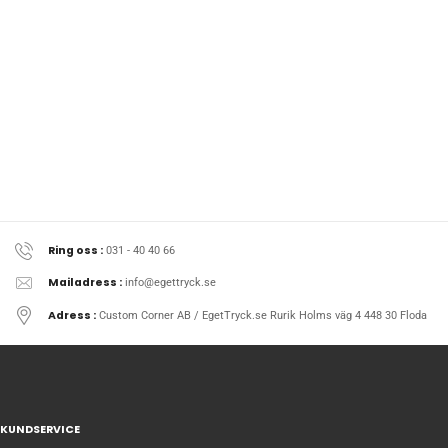
Ring oss :
031 - 40 40 66
Mailadress :
info@egettryck.se
Adress :
Custom Corner AB / EgetTryck.se Rurik Holms väg 4 448 30 Floda
KUNDSERVICE