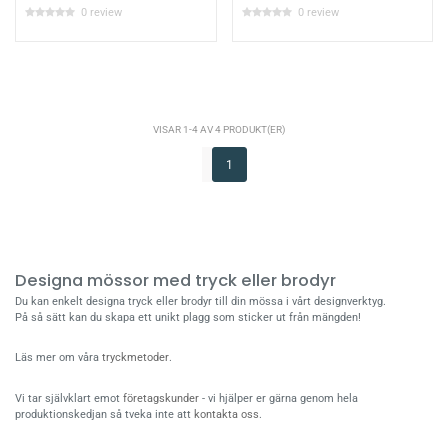
0 review
0 review
VISAR 1-4 AV 4 PRODUKT(ER)
1
Designa mössor med tryck eller brodyr
Du kan enkelt designa tryck eller brodyr till din mössa i vårt designverktyg.
På så sätt kan du skapa ett unikt plagg som sticker ut från mängden!
Läs mer om våra
tryckmetoder
.
Vi tar självklart emot
företagskunder
- vi hjälper er gärna genom hela
produktionskedjan så tveka inte att
kontakta oss
.