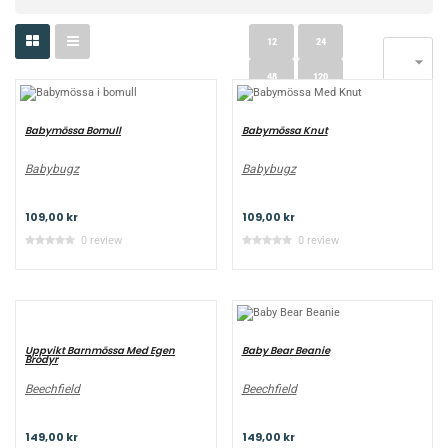
12
24

48
120
Babymössa Bomull
Babymössa Knut
Babybugz
Babybugz
109,00 kr
109,00 kr
0 review
0 review
Uppvikt Barnmössa Med Egen
Baby Bear Beanie
Brodyr
Beechfield
Beechfield
149,00 kr
149,00 kr