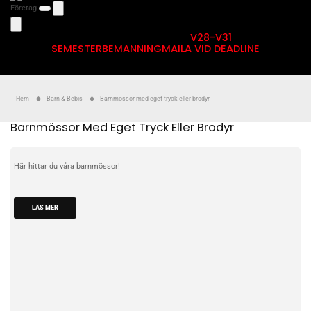
Företag
V28-V31
SEMESTERBEMANNING
MAILA VID DEADLINE
Hem
Barn & Bebis
Barnmössor med eget tryck eller brodyr
Barnmössor Med Eget Tryck Eller Brodyr
Här hittar du våra barnmössor!
LÄS MER