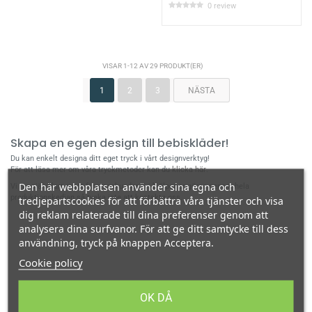
0 review
VISAR 1-12 AV 29 PRODUKT(ER)
1
2
3
NÄSTA
Skapa en egen design till bebiskläder!
Du kan enkelt designa ditt eget tryck i vårt designverktyg!
För att läsa mer om våra tryckmetoder kan du
klicka här
.
Den här webbplatsen använder sina egna och
Vi tar självklart emot
företagskunder
- vi hjälper er gärna genom hela
produktionskedjan så tveka inte att
kontakta oss
.
tredjepartscookies för att förbättra våra tjänster och visa
dig reklam relaterade till dina preferenser genom att
analysera dina surfvanor. För att ge ditt samtycke till dess
användning, tryck på knappen Acceptera.
Cookie policy
OK DÅ