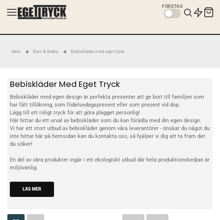
FÖRETAG
Hem
Barn & Bebis
Bebiskläder med eget tryck
Bebiskläder Med Eget Tryck
Bebiskläder med egen design är perfekta presenter att ge bort till familjen som
har fått tillökning, som födelsedagspresent eller som present vid dop.
Lägg till ett roligt tryck för att göra plagget personlig!
Här hittar du ett urval av bebiskläder som du kan förädla med din egen design.
Vi har ett stort utbud av bebiskläder genom våra leverantörer - önskar du något du
inte hittar här på hemsidan kan du
kontakta oss
, så hjälper vi dig att ta fram det
du söker!
En del av våra produkter ingår i ett ekologiskt utbud där hela produktionskedjan är
miljövänlig.
LÄS MER