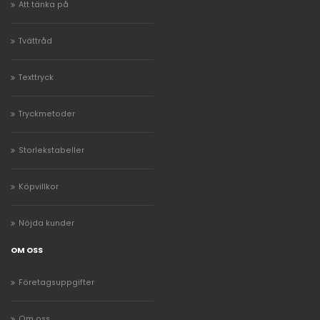
Att tänka på
Tvättråd
Texttryck
Tryckmetoder
Storlekstabeller
Köpvillkor
Nöjda kunder
OM OSS
Företagsuppgifter
Om oss