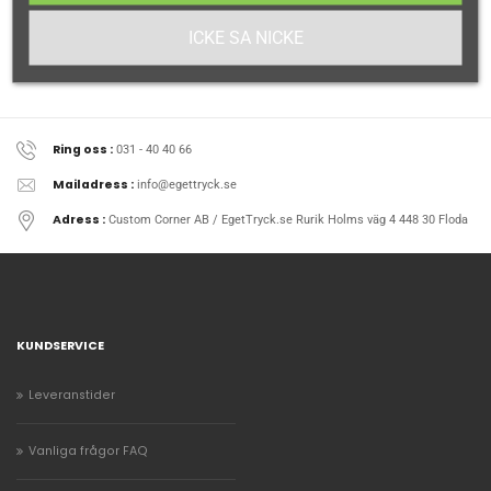
ICKE SA NICKE
Ring oss :
031 - 40 40 66
Mailadress :
info@egettryck.se
Adress :
Custom Corner AB / EgetTryck.se Rurik Holms väg 4 448 30 Floda
KUNDSERVICE
Leveranstider
Vanliga frågor FAQ