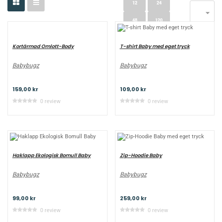
12
24

48
120
Kortärmad Omlott-Body
T-shirt Baby med eget tryck
Babybugz
Babybugz
159,00 kr
109,00 kr
0 review
0 review
Haklapp Ekologisk Bomull Baby
Zip-Hoodie Baby
Babybugz
Babybugz
99,00 kr
259,00 kr
0 review
0 review