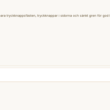
ara tryckknappsfästen, tryckknappar i sidorna och sänkt gren för god 
mths
76/86cm
18/24mths
86/93cm
2/3yrs
93/98cm