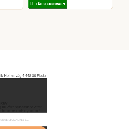
LÄGG I KUNDVAGN
ik Holms väg 4 448 30 Floda
REV
till vårt nyhetsbrev för
judanden och nyheter!