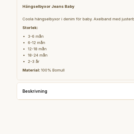
Hängselbyxor Jeans Baby
Coola hängselbyxor i denim för baby. Axelband med justerb
Storlek:
3-6 mån
6-12 mån
12-18 mån
18-24 mån
2-3 år
Material:
100% Bomull
Beskrivning
Material: 100% bomull
Storlekar:
3/6mths
60/66cm
6/12mths
66/76cm
12/18