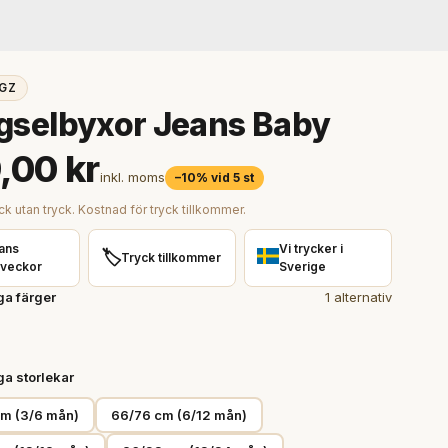
GZ
gselbyxor Jeans Baby
,00 kr
inkl. moms
–10% vid 5 st
ck utan tryck. Kostnad för tryck tillkommer.
ans
Vi trycker i
🏷️
Tryck tillkommer
 veckor
Sverige
ga färger
1 alternativ
ga storlekar
m (3/6 mån)
66/76 cm (6/12 mån)