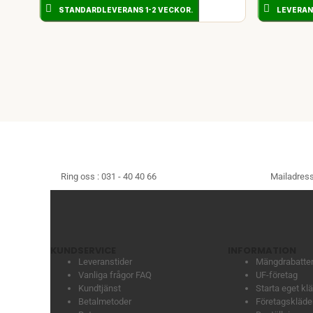
STANDARDLEVERANS 1-2 VECKOR.
LEVERAN
Ring oss :
031 - 40 40 66
Mailadress
KUNDSERVICE
INFORMATION
Leveranstider
Mängdrabatte
Vanliga frågor FAQ
UF-företag
Kundtjänst
Starta eget k
Betalmetoder
Företagskläder