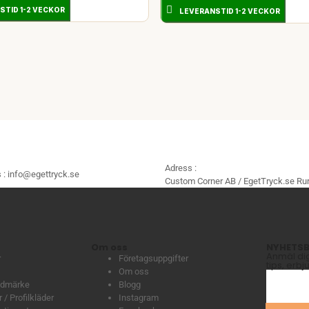
STID 1-2 VECKOR
LEVERANSTID 1-2 VECKOR
Adress :
 :
info@egettryck.se
Custom Corner AB / EgetTryck.se Rur
Om oss
NYHETSB
Anmäl dig 
r
Företagsuppgifter
tips, erb
Om oss
lädmärke
Blogg
 / Profilkläder
Instagram