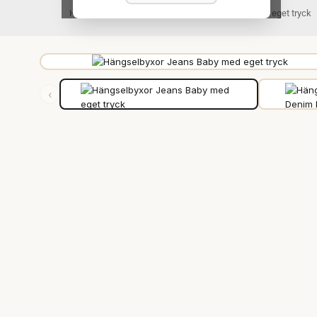
Hem
Barn & Bebis
Barn- & Bebisbyxor med eget tryck
‹