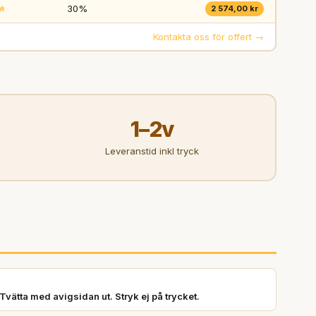
⭐
30%
2 574,00 kr
Kontakta oss för offert →
1–2v
Leveranstid inkl tryck
Tvätta med avigsidan ut. Stryk ej på trycket.