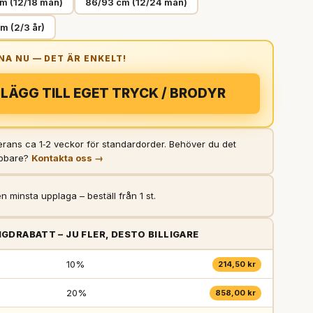
m (12/18 mån)
86/93 cm (12/24 mån)
m (2/3 år)
LÄGG TILL EGET TRYCK / BRODYR
rans ca 1‑2 veckor för standardorder. Behöver du det
bbare?
Kontakta oss →
n minsta upplaga – beställ från 1 st.
GDRABATT – JU FLER, DESTO BILLIGARE
10%
214,50 kr
20%
858,00 kr