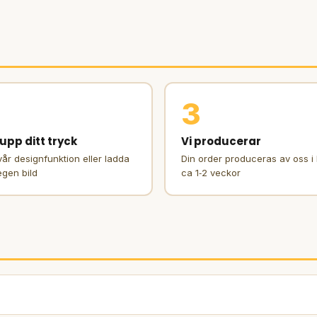
3
upp ditt tryck
Vi producerar
år designfunktion eller ladda
Din order produceras av oss i
egen bild
ca 1‑2 veckor