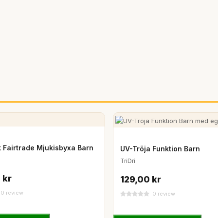
k Fairtrade Mjukisbyxa Barn
UV-Tröja Funktion Barn
TriDri
 kr
129,00 kr
0 review
0 review