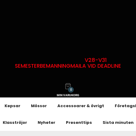
V28-V31
SEMESTERBEMANNING
MAILA VID DEADLINE
0
MIN VARUKORG
Kepsar
Mössor
Accessoarer & övrigt
Företags
Klasströjor
Nyheter
Presenttips
Sista minuten