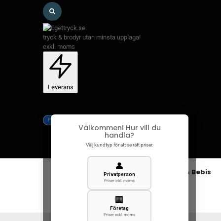
tryck & brodyr utan minsta upplaga!
exkl. moms
Leverans
Privat
Företag
Välkommen! Hur vill du
handla?
Välj kundtyp för att se rätt priser.
👤
Kläder
Herr
Dam
Barn & Bebis
Privatperson
Priser inkl. moms
🏢
Företag
Priser exkl. moms