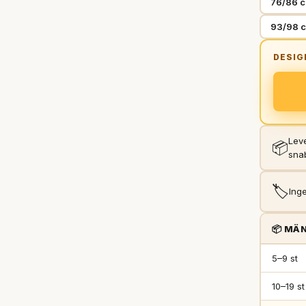
76/86 c
93/98 c
Leve
📦
sna
🏷️
Inge
📦 MÄN
5–9 st
10–19 st