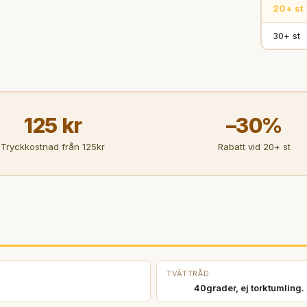
20+ st 
30+ st
125 kr
–30%
Tryckkostnad från 125kr
Rabatt vid 20+ st
TVÄTTRÅD:
40grader, ej torktumling. 