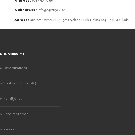
Ring oss :
031 - 40 40 66
Mailadress :
info@egettryck.se
Adress :
Custom Corner AB / EgetTryck.se Rurik Holms väg 4 448 30 Floda
KUNDSERVICE
Leveranstider
Vanliga frågor FAQ
Kundtjänst
Betalmetoder
Returer