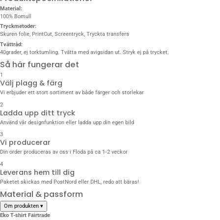
Material:
100% Bomull
Tryckmetoder:
Skuren folie, PrintCut, Screentryck, Tryckta transfers
Tvättråd:
40grader, ej torktumling. Tvätta med avigsidan ut. Stryk ej på trycket.
Så här fungerar det
1
Välj plagg & färg
Vi erbjuder ett stort sortiment av både färger och storlekar
2
Ladda upp ditt tryck
Använd vår designfunktion eller ladda upp din egen bild
3
Vi producerar
Din order produceras av oss i Floda på ca 1‑2 veckor
4
Leverans hem till dig
Paketet skickas med PostNord eller DHL, redo att bäras!
Material & passform
Om produkten
▾
Eko T-shirt Fairtrade