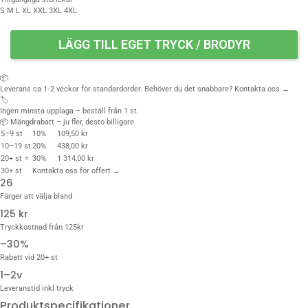
S
M
L
XL
XXL
3XL
4XL
LÄGG TILL EGET TRYCK / BRODYR
📦
Leverans ca 1‑2 veckor för standardorder. Behöver du det snabbare?
Kontakta oss →
🏷️
Ingen minsta upplaga – beställ från 1 st.
📦 Mängdrabatt – ju fler, desto billigare
5–9 st
10%
109,50 kr
10–19 st
20%
438,00 kr
20+ st ⭐
30%
1 314,00 kr
30+ st
Kontakta oss för offert →
26
Färger att välja bland
125 kr
Tryckkostnad från 125kr
–30%
Rabatt vid 20+ st
1–2v
Leveranstid inkl tryck
Produktspecifikationer