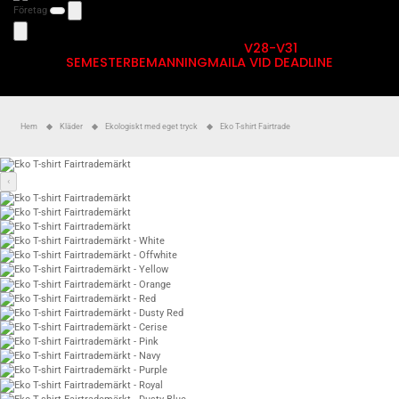
Företag
V28-V31
SEMESTERBEMANNING
MAILA VID DEADLINE
Hem
Kläder
Ekologiskt med eget tryck
Eko T-shirt Fairtrade
‹