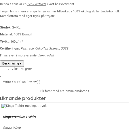
Denna t-shirt är en
Eko Fairtrade
i vårt bassortiment.
Tröjan finns i flera snygga färger och är tillverkad i 100% ekologisk fairtrade-bomull.
Komplettera med eget tryck på tröjan!
Storlek:
S-4XL
Material:
100% Bomull
Ytvikt:
160g/m²
Certifieringar:
Fairtrade,
Oeko-Tex
,
Svanen
,
GOTS
Finns även i motsvarande
dam-modell
Beskrivning
▾
Vikt:
180
g/m²
Write Your Own Review
(0)
Bli först med att lämna omdöme !
Liknande produkter
Kings Premium T-shirt
South West