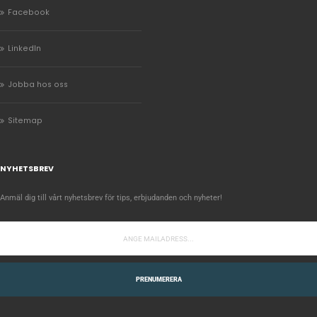
Facebook
LinkedIn
Jobba hos oss
Sitemap
NYHETSBREV
Anmäl dig till vårt nyhetsbrev för tips, erbjudanden och nyheter!
PRENUMERERA