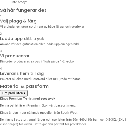
inte brodyr.
Så här fungerar det
1
Välj plagg & färg
Vi erbjuder ett stort sortiment av både färger och storlekar
2
Ladda upp ditt tryck
Använd vår designfunktion eller ladda upp din egen bild
3
Vi producerar
Din order produceras av oss i Floda på ca 1‑2 veckor
4
Leverans hem till dig
Paketet skickas med PostNord eller DHL, redo att bäras!
Material & passform
Om produkten
▾
Kings Premium T-shirt med eget tryck
Denna t-shirt är en
Premium Eko
i vårt bassortiment.
Kings är den mest säljande modellen från South West.
Den finns i ett stort antal färger och storlekar från 60cl-160cl för barn och XS-3XL (6XL i
vissa färger) för vuxen. Detta gör den perfekt för profilkläder.