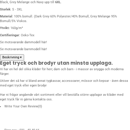
Black, Grey Melange och Navy upp till
6XL
.
Storlek
: S - 3XL
Material
: 100% bomull. (Dark Grey 60% Polyester/40% Bomull, Grey Melange 95%
Bomull/5% Viskos.
Ytvikt:
160g/m²
Certifieringar
:
Oeko-Tex
Se motsvarande dammodell
här
!
Se motsvarande barnmodell
här
!
Beskrivning
▾
Eget tryck och brodyr utan minsta upplaga.
Vi har en hel del olika kläder för herr, dam och barn - i massor av snygga och moderna
färger.
Utöver det så har vi bland annat
tygkassar, accessoarer
,
mössor och kepsar
- även dessa
med eget tryck eller egen brodyr
Har ni frågor angående vårt sortiment eller vill beställa större upplagor av kläder med
eget tryck får ni gärna
kontakta oss
.
Write Your Own Review
(0)