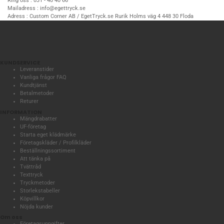
Ring oss :
031 - 40 40 66
Mailadress :
info@egettryck.se
Adress :
Custom Corner AB / EgetTryck.se Rurik Holms väg 4 448 30 Floda
KUNDSERVICE
Leveranstider
Vanliga frågor FAQ
Kundtjänst
Betalmetoder
Returer
INFORMATION
Mängdrabatter
UF-företag
Starta eget klädmärke
Företagskläder / Profilkläder
Beställningssortiment
Att tänka på
Tvättråd
Texttryck
Tryckmetoder
Storlekstabeller
Köpvillkor
Nöjda kunder
Om oss
Företagsuppgifter