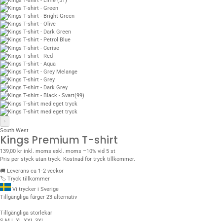
›
South West
Kings Premium T-shirt
139,00 kr
inkl. moms
exkl. moms
–10% vid 5 st
Pris per styck utan tryck. Kostnad för tryck tillkommer.
🚚
Leverans ca 1‑2 veckor
🏷️
Tryck tillkommer
Vi trycker i Sverige
Tillgängliga färger
23 alternativ
Tillgängliga storlekar
S
M
L
XL
XXL
3XL