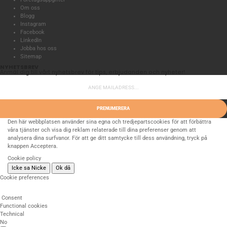
Om oss
Blogg
Instagram
Facebook
LinkedIn
Jobba hos oss
Sitemap
NYHETSBREV
Anmäl dig till vårt nyhetsbrev för tips, erbjudanden och nyheter!
PRENUMERERA
Den här webbplatsen använder sina egna och tredjepartscookies för att förbättra
våra tjänster och visa dig reklam relaterade till dina preferenser genom att
analysera dina surfvanor. För att ge ditt samtycke till dess användning, tryck på
knappen Acceptera.
Cookie policy
Icke sa Nicke
Ok då
Cookie preferences
Consent
Functional cookies
Technical
No