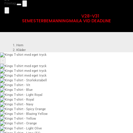
Företag
V28-V31
SEMESTERBEMANNING
MAILA VID DEADLINE
Hem
Kläder
T-shirts med eget tryck
Kings Premium T-shirt
‹