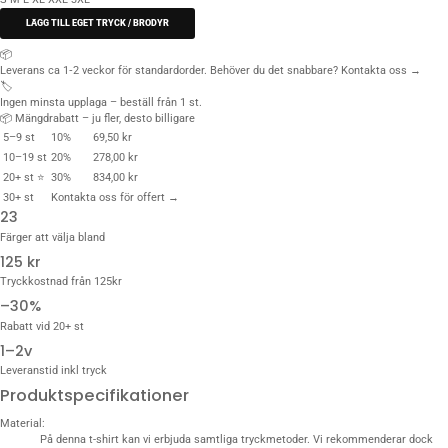
LÄGG TILL EGET TRYCK / BRODYR
📦
Leverans ca 1‑2 veckor för standardorder. Behöver du det snabbare?
Kontakta oss →
🏷️
Ingen minsta upplaga – beställ från 1 st.
📦 Mängdrabatt – ju fler, desto billigare
5–9 st
10%
69,50 kr
10–19 st
20%
278,00 kr
20+ st ⭐
30%
834,00 kr
30+ st
Kontakta oss för offert →
23
Färger att välja bland
125 kr
Tryckkostnad från 125kr
–30%
Rabatt vid 20+ st
1–2v
Leveranstid inkl tryck
Produktspecifikationer
Material:
På denna t-shirt kan vi erbjuda samtliga tryckmetoder. Vi rekommenderar dock