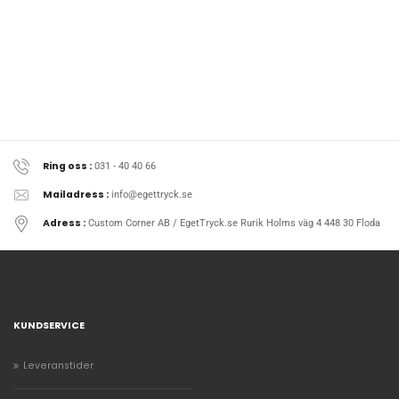
Ring oss :
031 - 40 40 66
Mailadress :
info@egettryck.se
Adress :
Custom Corner AB / EgetTryck.se Rurik Holms väg 4 448 30 Floda
KUNDSERVICE
Leveranstider