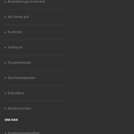
Beställningssortiment
Att tänka på
Tvättråd
Texttryck
Tryckmetoder
Storlekstabeller
Köpvillkor
Nöjda kunder
OM OSS
Företagsuppgifter