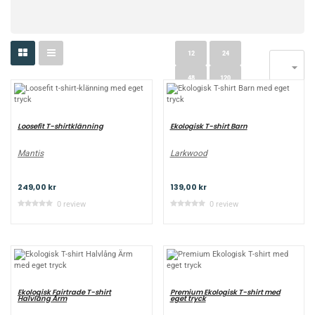
12
24

48
120
Loosefit T-shirtklänning
Ekologisk T-shirt Barn
Mantis
Larkwood
249,00 kr
139,00 kr
0 review
0 review
Ekologisk Fairtrade T-shirt
Premium Ekologisk T-shirt med
Halvlång Ärm
eget tryck