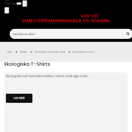
Företag
V28-V31
SEMESTERBEMANNING
MAILA VID DEADLINE
Hem
Kläder
Ekologiskt med eget tryck
Ekologiska t-shirts
Ekologiska T-Shirts
Ekologiska och fairtrade-märkta t-shirts med eget tryck.
LÄS MER