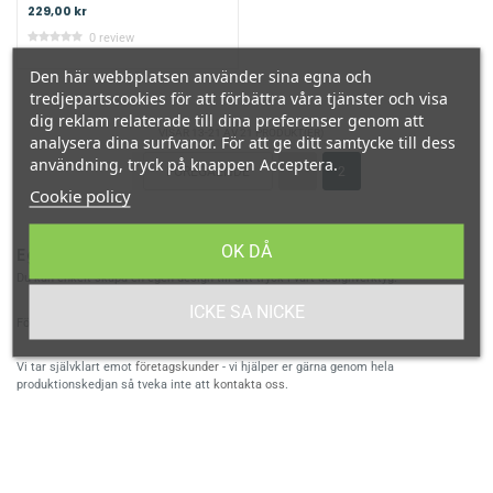
229,00 kr
0 review
Den här webbplatsen använder sina egna och
tredjepartscookies för att förbättra våra tjänster och visa
dig reklam relaterade till dina preferenser genom att
VISAR 13-21 AV 21 PRODUKT(ER)
analysera dina surfvanor. För att ge ditt samtycke till dess
användning, tryck på knappen Acceptera.
FÖREGÅENDE
1
2
Cookie policy
OK DÅ
Egen design
Du kan enkelt skapa en egen design till ditt tryck i vårt designverktyg.
ICKE SA NICKE
För att läsa mer om våra tryckmetoder kan du
klicka här
.
Vi tar självklart emot
företagskunder
- vi hjälper er gärna genom hela
produktionskedjan så tveka inte att
kontakta oss
.