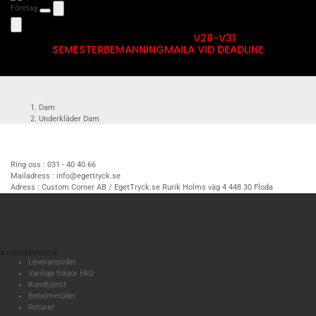
Företag
V28-V31
SEMESTERBEMANNING
MAILA VID DEADLINE
Dam
Underkläder Dam
Trosor
Trosor Dam med eget tryck
Ring oss :
031 - 40 40 66
Mailadress :
info@egettryck.se
Adress :
Custom Corner AB / EgetTryck.se Rurik Holms väg 4 448 30 Floda
KUNDSERVICE
Leveranstider
Vanliga frågor FAQ
Kundtjänst
Betalmetoder
Returer