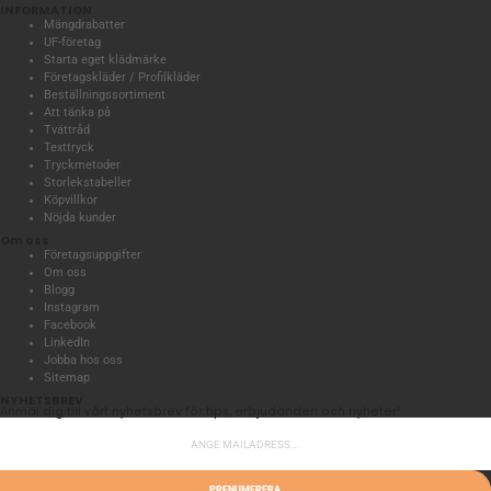
INFORMATION
Mängdrabatter
UF-företag
Starta eget klädmärke
Företagskläder / Profilkläder
Beställningssortiment
Att tänka på
Tvättråd
Texttryck
Tryckmetoder
Storlekstabeller
Köpvillkor
Nöjda kunder
Om oss
Företagsuppgifter
Om oss
Blogg
Instagram
Facebook
LinkedIn
Jobba hos oss
Sitemap
NYHETSBREV
Anmäl dig till vårt nyhetsbrev för tips, erbjudanden och nyheter!
PRENUMERERA