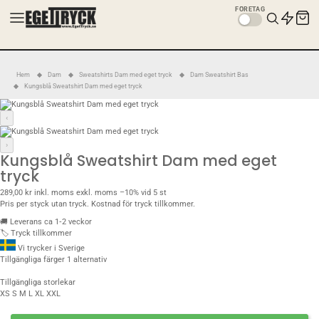
FÖRETAG
Hem
Dam
Sweatshirts Dam med eget tryck
Dam Sweatshirt Bas
Kungsblå Sweatshirt Dam med eget tryck
‹
›
Kungsblå Sweatshirt Dam med eget
tryck
289,00 kr
inkl. moms
exkl. moms
–10% vid 5 st
Pris per styck utan tryck. Kostnad för tryck tillkommer.
🚚
Leverans ca 1‑2 veckor
🏷️
Tryck tillkommer
Vi trycker i Sverige
Tillgängliga färger
1 alternativ
Tillgängliga storlekar
XS
S
M
L
XL
XXL