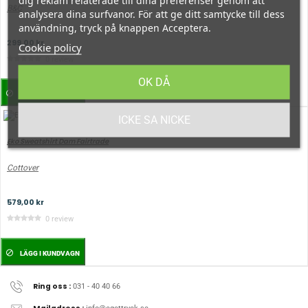
dig reklam relaterade till dina preferenser genom att
B&C
analysera dina surfvanor. För att ge ditt samtycke till dess
användning, tryck på knappen Acceptera.
299,00 kr
Cookie policy
0 review
OK DÅ
LÄGG I KUNDVAGN
ICKE SA NICKE
Eko Sweatshirt Dam Fairtrade
Cottover
579,00 kr
0 review
LÄGG I KUNDVAGN
Ring oss :
031 - 40 40 66