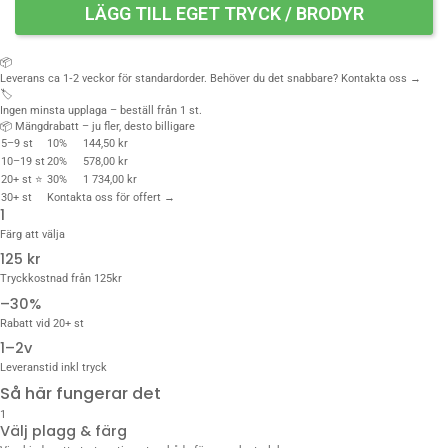
LÄGG TILL EGET TRYCK / BRODYR
📦
Leverans ca 1‑2 veckor för standardorder. Behöver du det snabbare?
Kontakta oss →
🏷️
Ingen minsta upplaga – beställ från 1 st.
📦 Mängdrabatt – ju fler, desto billigare
5–9 st
10%
144,50 kr
10–19 st
20%
578,00 kr
20+ st ⭐
30%
1 734,00 kr
30+ st
Kontakta oss för offert →
1
Färg att välja
125 kr
Tryckkostnad från 125kr
–30%
Rabatt vid 20+ st
1–2v
Leveranstid inkl tryck
Så här fungerar det
1
Välj plagg & färg