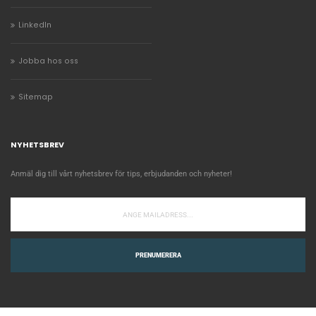
LinkedIn
Jobba hos oss
Sitemap
NYHETSBREV
Anmäl dig till vårt nyhetsbrev för tips, erbjudanden och nyheter!
PRENUMERERA