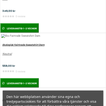
349,00 kr
0 review
LEVERANSTID 1-2 VECKOR
Ekologisk Fairtrade Sweatshirt Dam
Neutral
559,00 kr
0 review
LEVERANSTID 1-2 VECKOR
Den här webbplatsen använder sina egna och
Ladie´s Set In Sweat
tredjepartscookies för att förbättra våra tjänster och visa