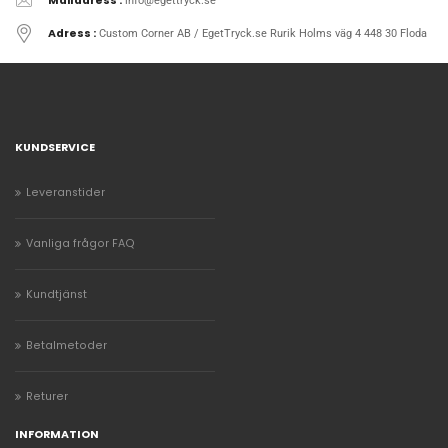
Mailadress :
info@egettryck.se
Adress :
Custom Corner AB / EgetTryck.se Rurik Holms väg 4 448 30 Floda
KUNDSERVICE
Leveranstider
Vanliga frågor FAQ
Kundtjänst
Betalmetoder
Returer
INFORMATION