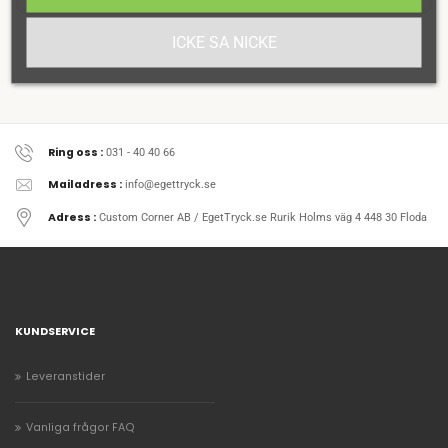
ICKE SA NICKE
Ring oss :
031 - 40 40 66
Mailadress :
info@egettryck.se
Adress :
Custom Corner AB / EgetTryck.se Rurik Holms väg 4 448 30 Floda
KUNDSERVICE
Leveranstider
Vanliga frågor FAQ