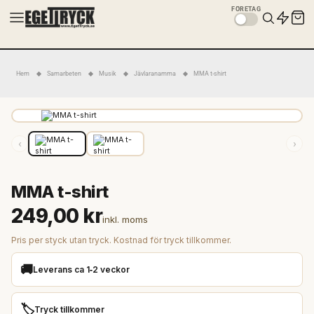
FÖRETAG
Hem
Samarbeten
Musik
Jävlaranamma
MMA t-shirt
‹
›
MMA t-shirt
249,00 kr
inkl. moms
Pris per styck utan tryck. Kostnad för tryck tillkommer.
🚚
Leverans ca 1‑2 veckor
🏷️
Tryck tillkommer