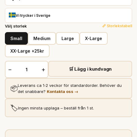
Vi trycker i Sverige
Välj storlek
📏 Storlekstabell
Small
Medium
Large
X-Large
XX-Large +25kr
−
+
🛒 Lägg i kundvagn
Leverans ca 1‑2 veckor för standardorder. Behöver du
📦
det snabbare?
Kontakta oss →
🏷️
Ingen minsta upplaga – beställ från 1 st.