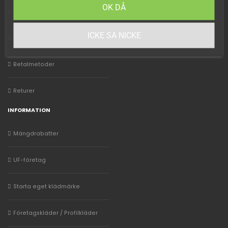
OK DÅ
Vanliga frågor FAQ
ICKE SA NICKE
Kundtjänst
Betalmetoder
Returer
INFORMATION
Mängdrabatter
UF-företag
Starta eget klädmärke
Företagskläder / Profilkläder