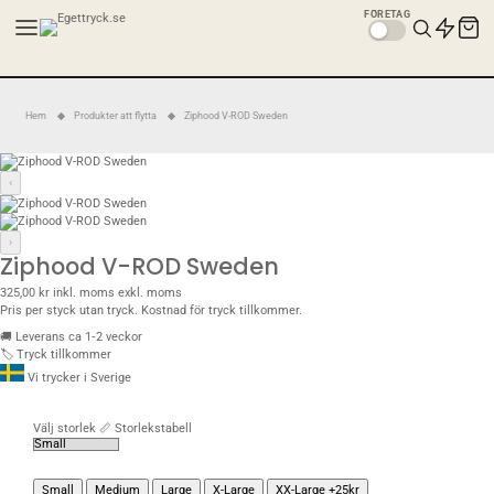
FÖRETAG
Hem
Produkter att flytta
Ziphood V-ROD Sweden
‹
›
Ziphood V-ROD Sweden
325,00 kr
inkl. moms
exkl. moms
Pris per styck utan tryck. Kostnad för tryck tillkommer.
🚚
Leverans ca 1‑2 veckor
🏷️
Tryck tillkommer
Vi trycker i Sverige
Välj storlek
📏 Storlekstabell
Small
Medium
Large
X-Large
XX-Large +25kr