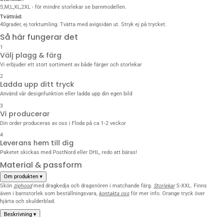
S,M,L,XL,2XL - för mindre storlekar se barnmodellen.
Tvättråd:
40grader, ej torktumling. Tvätta med avigsidan ut. Stryk ej på trycket.
Så här fungerar det
1
Välj plagg & färg
Vi erbjuder ett stort sortiment av både färger och storlekar
2
Ladda upp ditt tryck
Använd vår designfunktion eller ladda upp din egen bild
3
Vi producerar
Din order produceras av oss i Floda på ca 1‑2 veckor
4
Leverans hem till dig
Paketet skickas med PostNord eller DHL, redo att bäras!
Material & passform
Om produkten
▾
Skön
ziphood
med dragkedja och dragsnören i matchande färg.
Storlekar
S-XXL. Finns
även i barnstorlek som beställningsvara,
kontakta oss
för mer info. Orange tryck över
hjärta och skulderblad.
Beskrivning
▾