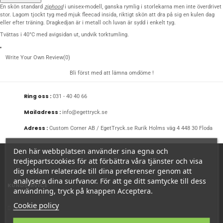
En skön standard
ziphood
i unisex-modell, ganska rymlig i storlekarna men inte överdrivet
stor. Lagom tjockt tyg med mjuk fleecad insida, riktigt skön att dra på sig en kulen dag
eller efter träning. Dragkedjan är i metall och luvan är sydd i enkelt tyg.
Tvättas i 40°C med avigsidan ut, undvik torktumling.
Write Your Own Review
(0)
Bli först med att lämna omdöme !
Ring oss :
031 - 40 40 66
Mailadress :
info@egettryck.se
Adress :
Custom Corner AB / EgetTryck.se Rurik Holms väg 4 448 30 Floda
Den här webbplatsen använder sina egna och
tredjepartscookies för att förbättra våra tjänster och visa
dig reklam relaterade till dina preferenser genom att
analysera dina surfvanor. För att ge ditt samtycke till dess
KUNDSERVICE
användning, tryck på knappen Acceptera.
Cookie policy
Leveranstider