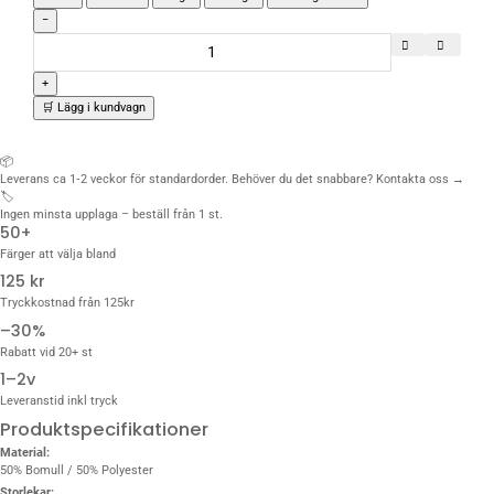
−
+
🛒 Lägg i kundvagn
📦
Leverans ca 1‑2 veckor för standardorder. Behöver du det snabbare?
Kontakta oss →
🏷️
Ingen minsta upplaga – beställ från 1 st.
50+
Färger att välja bland
125 kr
Tryckkostnad från 125kr
–30%
Rabatt vid 20+ st
1–2v
Leveranstid inkl tryck
Produktspecifikationer
Material:
50% Bomull / 50% Polyester
Storlekar: