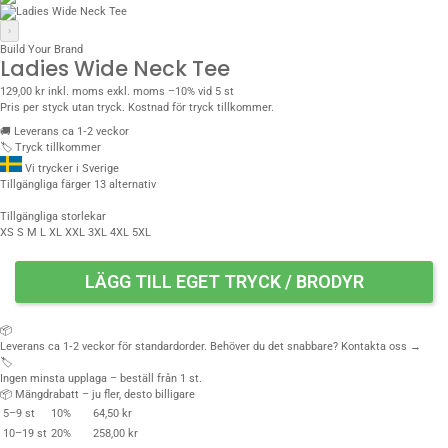
›
Build Your Brand
Ladies Wide Neck Tee
129,00 kr
inkl. moms
exkl. moms
–10% vid 5 st
Pris per styck utan tryck. Kostnad för tryck tillkommer.
🚚
Leverans ca 1‑2 veckor
🏷️
Tryck tillkommer
Vi trycker i Sverige
Tillgängliga färger
13 alternativ
Tillgängliga storlekar
XS
S
M
L
XL
XXL
3XL
4XL
5XL
LÄGG TILL EGET TRYCK / BRODYR
📦
Leverans ca 1‑2 veckor för standardorder. Behöver du det snabbare?
Kontakta oss →
🏷️
Ingen minsta upplaga – beställ från 1 st.
📦 Mängdrabatt – ju fler, desto billigare
5–9 st
10%
64,50 kr
10–19 st
20%
258,00 kr