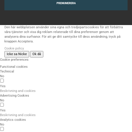
PRENUMERERA
Den här webbplatsen använder sina egna och tredjepartscookies för att förbättra
våra tjänster och visa dig reklam relaterade till dina preferenser genom att
analysera dina surfvanor. För att ge ditt samtycke till dess användning, tryck på
knappen Acceptera.
Cookie policy
Icke sa Nicke
Ok då
Cookie preferences
Functional cookies
Technical
No
Yes
Beskrivning and cookies
Advertising Cookies
No
Yes
Beskrivning and cookies
Analytics cookies
No