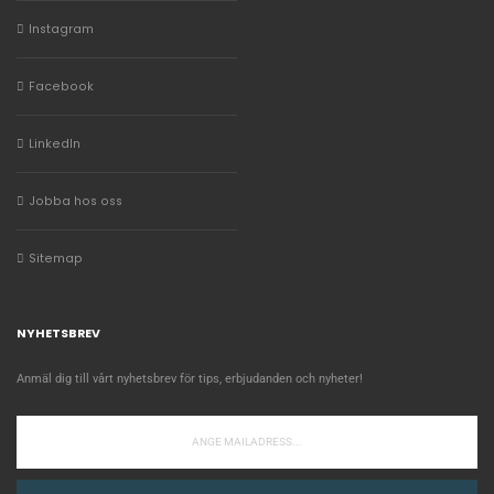
Instagram
Facebook
LinkedIn
Jobba hos oss
Sitemap
NYHETSBREV
Anmäl dig till vårt nyhetsbrev för tips, erbjudanden och nyheter!