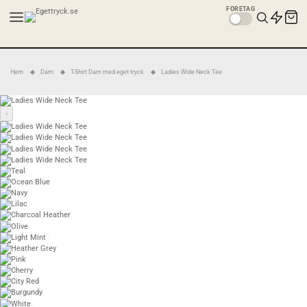
FÖRETAG
Hem
Dam
T-Shirt Dam med eget tryck
Ladies Wide Neck Tee
‹