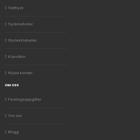
Texttryck
Tryckmetoder
Storlekstabeller
Köpvillkor
Nöjda kunder
OM OSS
Företagsuppgifter
Om oss
Blogg