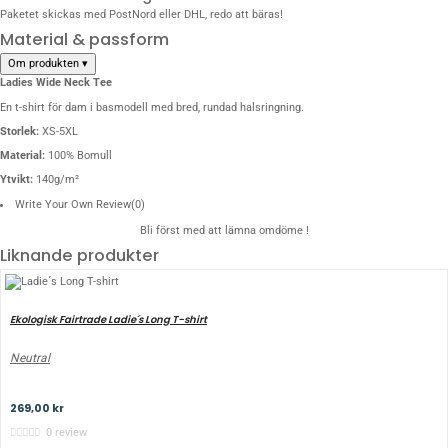
Paketet skickas med PostNord eller DHL, redo att bäras!
Material & passform
Om produkten
▾
Ladies Wide Neck Tee
En t-shirt för dam i basmodell med bred, rundad halsringning.
Storlek:
XS-5XL
Material:
100% Bomull
Ytvikt:
140g/m²
Write Your Own Review
(0)
Bli först med att lämna omdöme !
Liknande produkter
Ekologisk Fairtrade Ladie´s Long T-shirt
Neutral
269,00 kr
0 review