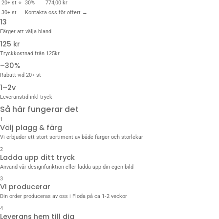
20+ st ⭐
30%
774,00 kr
30+ st
Kontakta oss för offert →
13
Färger att välja bland
125 kr
Tryckkostnad från 125kr
–30%
Rabatt vid 20+ st
1–2v
Leveranstid inkl tryck
Så här fungerar det
1
Välj plagg & färg
Vi erbjuder ett stort sortiment av både färger och storlekar
2
Ladda upp ditt tryck
Använd vår designfunktion eller ladda upp din egen bild
3
Vi producerar
Din order produceras av oss i Floda på ca 1‑2 veckor
4
Leverans hem till dig