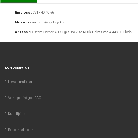
Ring oss :
031 - 40 40 66
Mailadress :
info@egettryck.se
Adress :
Custom Corner AB / EgetTryck.se Rurik Holms väg 4 448 30 Floda
KUNDSERVICE
Leveranstider
Vanliga frågor FAQ
Kundtjänst
Betalmetoder