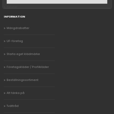
Returer
INFORMATION
Mängdrabatter
UF-företag
Starta eget klädmärke
Företagskläder / Profilkläder
Beställningssortiment
Att tänka på
Tvättråd