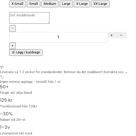
X-Small
Small
Medium
Large
X-Large
XX-Large
−
+
🛒 Lägg i kundvagn
📦
Leverans ca 1‑2 veckor för standardorder. Behöver du det snabbare?
Kontakta oss →
🏷️
Ingen minsta upplaga – beställ från 1 st.
50+
Färger att välja bland
125 kr
Tryckkostnad från 125kr
–30%
Rabatt vid 20+ st
1–2v
Leveranstid inkl tryck