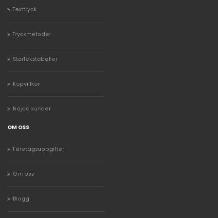
Texttryck
Tryckmetoder
Storlekstabeller
Köpvillkor
Nöjda kunder
OM OSS
Företagsuppgifter
Om oss
Blogg