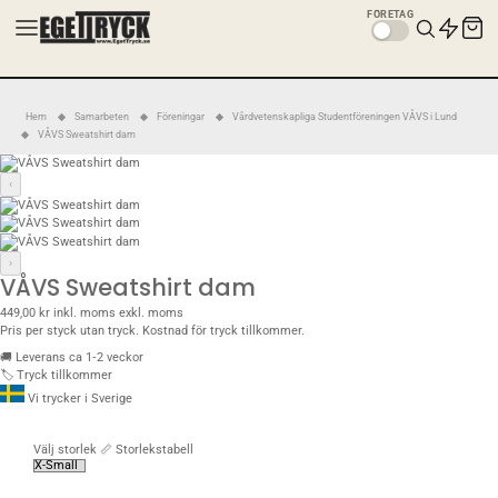
FÖRETAG
Hem
Samarbeten
Föreningar
Vårdvetenskapliga Studentföreningen VÅVS i Lund
VÅVS Sweatshirt dam
‹
›
VÅVS Sweatshirt dam
449,00 kr
inkl. moms
exkl. moms
Pris per styck utan tryck. Kostnad för tryck tillkommer.
🚚
Leverans ca 1‑2 veckor
🏷️
Tryck tillkommer
Vi trycker i Sverige
Välj storlek
📏 Storlekstabell