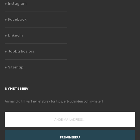
Instagram
Facebook
LinkedIn
Jobba hos oss
Sitemap
NYHETSBREV
Anmäl dig till vårt nyhetsbrev för tips, erbjudanden och nyheter!
PRENUMERERA