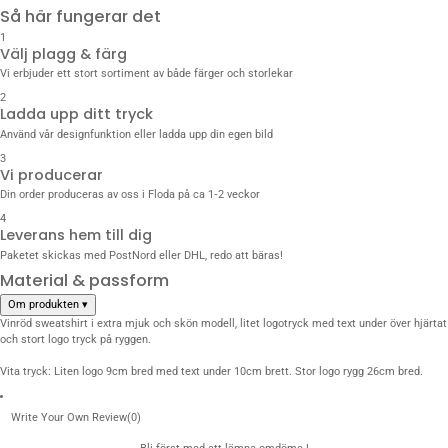
Så här fungerar det
1
Välj plagg & färg
Vi erbjuder ett stort sortiment av både färger och storlekar
2
Ladda upp ditt tryck
Använd vår designfunktion eller ladda upp din egen bild
3
Vi producerar
Din order produceras av oss i Floda på ca 1‑2 veckor
4
Leverans hem till dig
Paketet skickas med PostNord eller DHL, redo att bäras!
Material & passform
Om produkten
▾
Vinröd sweatshirt i extra mjuk och skön modell, litet logotryck med text under över hjärtat
och stort logo tryck på ryggen.
Vita tryck: Liten logo 9cm bred med text under 10cm brett. Stor logo rygg 26cm bred.
Write Your Own Review
(0)