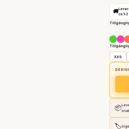
Lever
🚚
ca 1‑2
Tillgängli
Tillgängli
XXS
Leve
📦
sna
🏷️
Inge