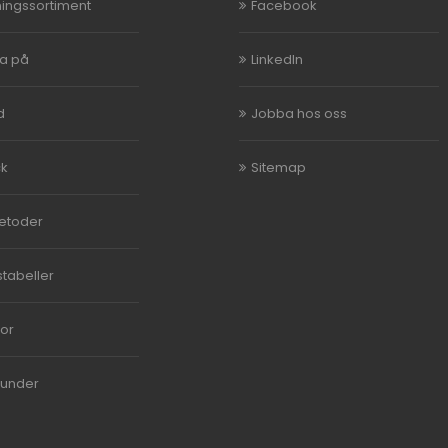
ningssortiment
Facebook
ka på
LinkedIn
d
Jobba hos oss
ck
Sitemap
etoder
stabeller
kor
kunder