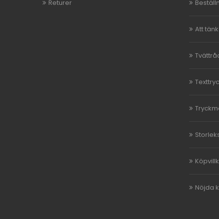
Returer
Beställ
Att tän
Tvättrå
Texttry
Tryckm
Storlek
Köpvill
Nöjda 