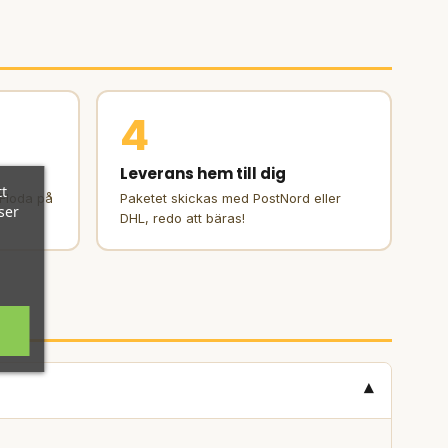
4
Leverans hem till dig
t
 Floda på
Paketet skickas med PostNord eller
ser
DHL, redo att bäras!
▾