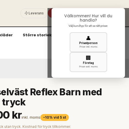
Privat
Företag
Leverans
Välkommen! Hur vill du
0
handla?
Välj kundtyp för att se rätt priser.
kläder
Större storlekar (3XL och uppåt)
👤
Privatperson
Priser inkl. moms
🏢
Företag
Priser exkl. moms
elväst Reflex Barn med
 tryck
00 kr
inkl. moms
–10% vid 5 st
ck utan tryck. Kostnad för tryck tillkommer.