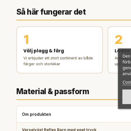
Så här fungerar det
1
2
Välj plagg & färg
Ladda 
Den 
Vi erbjuder ett stort sortiment av både
Använd v
förb
färger och storlekar
upp din 
geno
anvä
Cook
Material & passform
Om produkten
Varselväst Reflex Barn med eget tryck