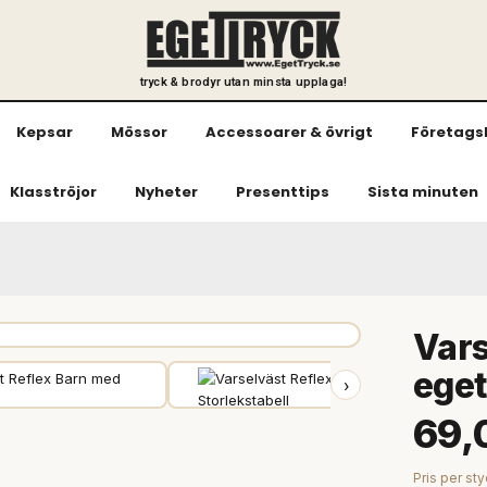
tryck & brodyr utan minsta upplaga!
Kepsar
Mössor
Accessoarer & övrigt
Företags
Klasströjor
Nyheter
Presenttips
Sista minuten
Vars
eget
›
69,
Pris per sty