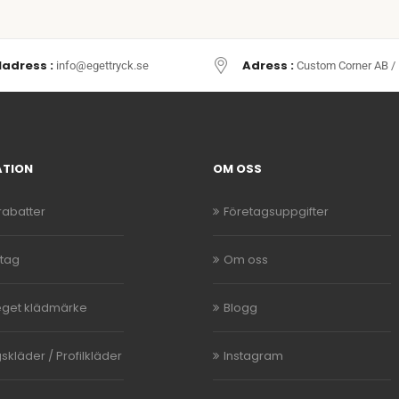
ladress :
Adress :
info@egettryck.se
Custom Corner AB / 
ATION
OM OSS
abatter
Företagsuppgifter
etag
Om oss
eget klädmärke
Blogg
skläder / Profilkläder
Instagram