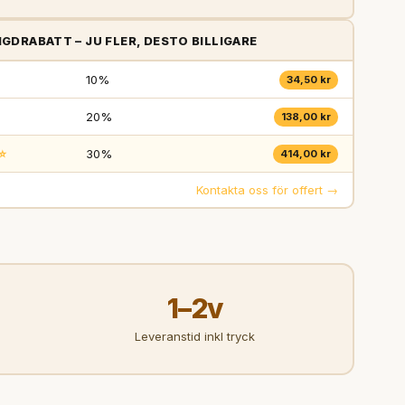
GDRABATT – JU FLER, DESTO BILLIGARE
10%
34,50 kr
20%
138,00 kr
⭐
30%
414,00 kr
Kontakta oss för offert →
1–2v
Leveranstid inkl tryck