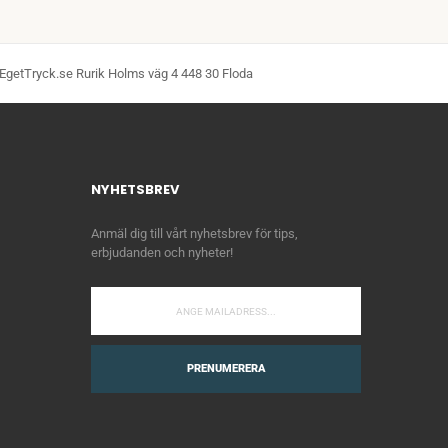
EgetTryck.se Rurik Holms väg 4 448 30 Floda
NYHETSBREV
Anmäl dig till vårt nyhetsbrev för tips,
erbjudanden och nyheter!
PRENUMERERA