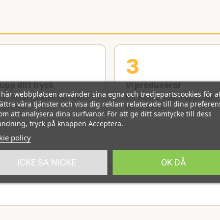
3
upp ditt tryck
Vi producerar
här webbplatsen använder sina egna och tredjepartscookies för at
år designfunktion eller ladda
Din order produceras av oss i
ättra våra tjänster och visa dig reklam relaterade till dina preferen
egen bild
ca 1‑2 veckor
m att analysera dina surfvanor. För att ge ditt samtycke till dess
ndning, tryck på knappen Acceptera.
ie policy
ICKE SA NICKE
OK DÅ