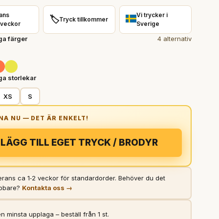
ans
Vi trycker i
🏷️
Tryck tillkommer
 veckor
Sverige
ga färger
4 alternativ
ga storlekar
XS
S
LÄGG TILL EGET TRYCK / BRODYR
rans ca 1‑2 veckor för standardorder. Behöver du det
bbare?
Kontakta oss →
n minsta upplaga – beställ från 1 st.