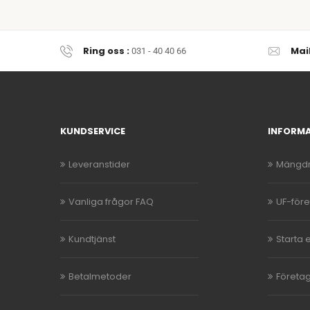
Ring oss :
Mai
031 - 40 40 66
KUNDSERVICE
INFORM
Leveranstider
Mängdr
Vanliga frågor FAQ
UF-för
Kundtjänst
Starta 
Betalmetoder
Företag