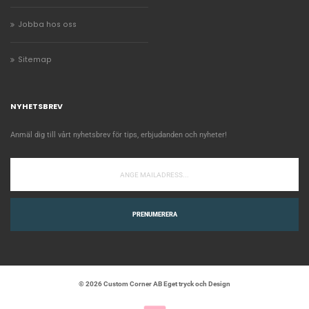
Jobba hos oss
Sitemap
NYHETSBREV
Anmäl dig till vårt nyhetsbrev för tips, erbjudanden och nyheter!
PRENUMERERA
© 2026 Custom Corner AB Eget tryck och Design