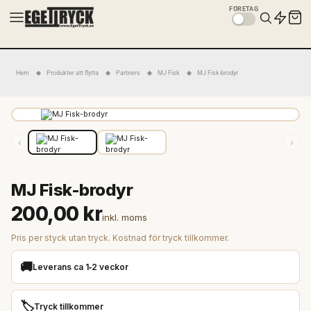
FÖRETAG
Hem
Produkter att flytta
Partners
MJ Fisk
MJ Fisk-brodyr
‹
›
MJ Fisk-brodyr
200,00 kr
inkl. moms
Pris per styck utan tryck. Kostnad för tryck tillkommer.
🚚
Leverans ca 1‑2 veckor
🏷️
Tryck tillkommer