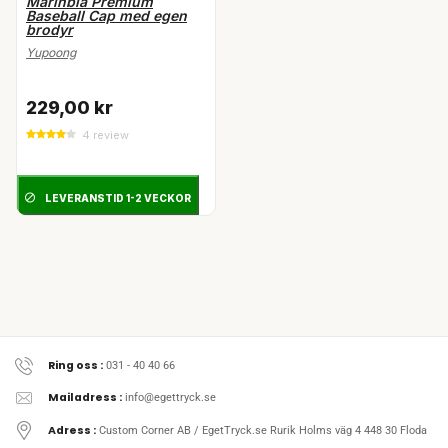
Marinblå Premium
Baseball Cap med egen
brodyr
Yupoong
229,00 kr
4 review
LEVERANSTID 1-2 VECKOR
Ring oss :
031 - 40 40 66
Mailadress :
info@egettryck.se
Adress :
Custom Corner AB / EgetTryck.se Rurik Holms väg 4 448 30 Floda