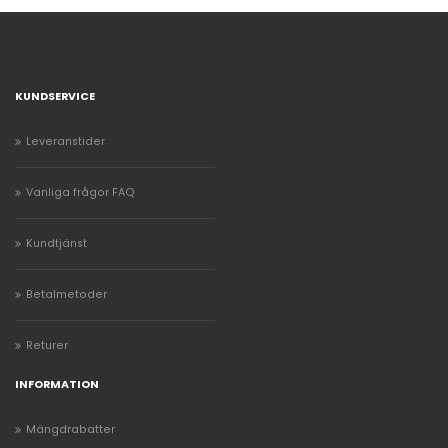
KUNDSERVICE
Leveranstider
Vanliga frågor FAQ
Kundtjänst
Betalmetoder
Returer
INFORMATION
Mängdrabatter