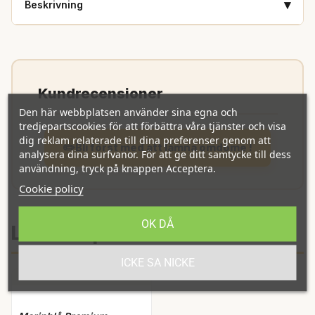
▾
Beskrivning
Vill ditt lag/band/förening/företag också ha en egen
kategori för att enkelt beställa kläder med
eget tryck
? Inga
problem -
kontakta oss
för mer information!
Den här webbplatsen använder sina egna och
tredjepartscookies för att förbättra våra tjänster och visa
dig reklam relaterade till dina preferenser genom att
Bli först med att lämna omdöme !
analysera dina surfvanor. För att ge ditt samtycke till dess
användning, tryck på knappen Acceptera.
Cookie policy
OK DÅ
Liknande produkter
ICKE SA NICKE