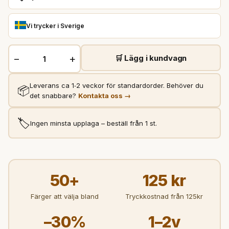
Vi trycker i Sverige
−
+
🛒 Lägg i kundvagn
Leverans ca 1‑2 veckor för standardorder. Behöver du
📦
det snabbare?
Kontakta oss →
🏷️
Ingen minsta upplaga – beställ från 1 st.
50+
125 kr
Färger att välja bland
Tryckkostnad från 125kr
–30%
1–2v