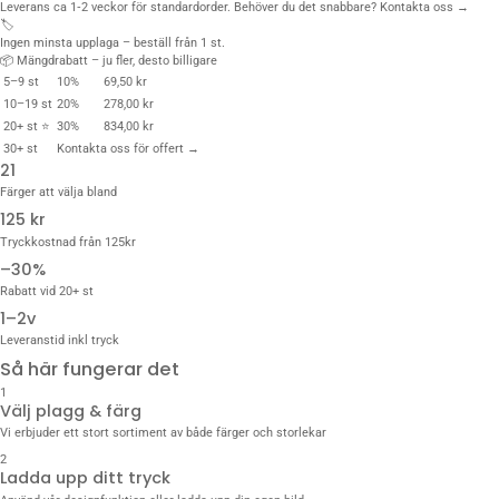
Leverans ca 1‑2 veckor för standardorder. Behöver du det snabbare?
Kontakta oss →
🏷️
Ingen minsta upplaga – beställ från 1 st.
📦 Mängdrabatt – ju fler, desto billigare
5–9 st
10%
69,50 kr
10–19 st
20%
278,00 kr
20+ st ⭐
30%
834,00 kr
30+ st
Kontakta oss för offert →
21
Färger att välja bland
125 kr
Tryckkostnad från 125kr
–30%
Rabatt vid 20+ st
1–2v
Leveranstid inkl tryck
Så här fungerar det
1
Välj plagg & färg
Vi erbjuder ett stort sortiment av både färger och storlekar
2
Ladda upp ditt tryck