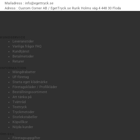
Mailadress :
info@egettryck.se
Adress :
Custom Corner AB / EgetTryck.se Rurik Holms väg 4 448 30 Floda
KUNDSERVICE
Leveranstider
Vanliga frågor FAQ
Kundtjänst
Betalmetoder
Returer
INFORMATION
Mängdrabatter
UF-företag
Starta eget klädmärke
Företagskläder / Profilkläder
Beställningssortiment
Att tänka på
Tvättråd
Texttryck
Tryckmetoder
Storlekstabeller
Köpvillkor
Nöjda kunder
Om oss
Företagsuppgifter