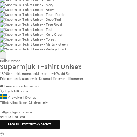
›
Bella+Canvas
Supermjuk T-shirt Unisex
139,00 kr
inkl. moms
exkl. moms
–10% vid 5 st
Pris per styck utan tryck. Kostnad för tryck tillkommer.
🚚
Leverans ca 1‑2 veckor
🏷️
Tryck tillkommer
Vi trycker i Sverige
Tillgängliga färger
21 alternativ
Tillgängliga storlekar
XS
S
M
L
XL
XXL
LÄGG TILL EGET TRYCK / BRODYR
📦