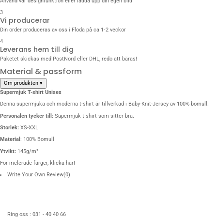
Använd vår designfunktion eller ladda upp din egen bild
3
Vi producerar
Din order produceras av oss i Floda på ca 1‑2 veckor
4
Leverans hem till dig
Paketet skickas med PostNord eller DHL, redo att bäras!
Material & passform
Om produkten
▾
Supermjuk T-shirt Unisex
Denna supermjuka och moderna t-shirt är tillverkad i Baby-Knit-Jersey av 100% bomull.
Personalen tycker till:
Supermjuk t-shirt som sitter bra.
Storlek:
XS-XXL
Material
: 100% Bomull
Ytvikt:
145g/m²
För melerade färger, klicka
här
!
Write Your Own Review
(0)
Ring oss :
031 - 40 40 66