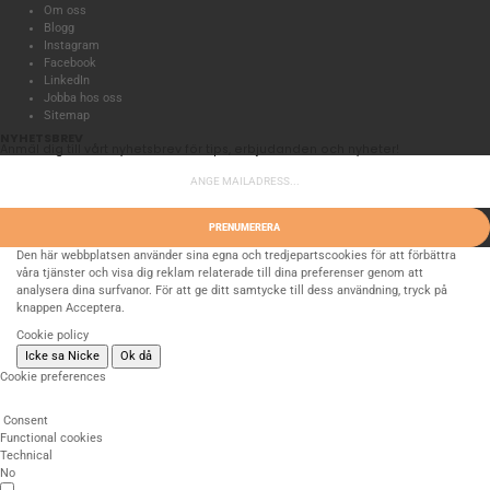
Om oss
Blogg
Instagram
Facebook
LinkedIn
Jobba hos oss
Sitemap
NYHETSBREV
Anmäl dig till vårt nyhetsbrev för tips, erbjudanden och nyheter!
PRENUMERERA
Den här webbplatsen använder sina egna och tredjepartscookies för att förbättra
våra tjänster och visa dig reklam relaterade till dina preferenser genom att
analysera dina surfvanor. För att ge ditt samtycke till dess användning, tryck på
knappen Acceptera.
Cookie policy
Icke sa Nicke
Ok då
Cookie preferences
Consent
Functional cookies
Technical
No