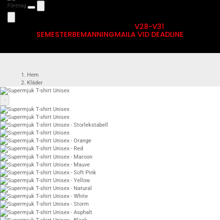
Företag
V28-V31
SEMESTERBEMANNING
MAILA VID DEADLINE
Hem
Kläder
T-shirts med eget tryck
Övriga T-shirts
‹
Supermjuk T-shirt Unisex