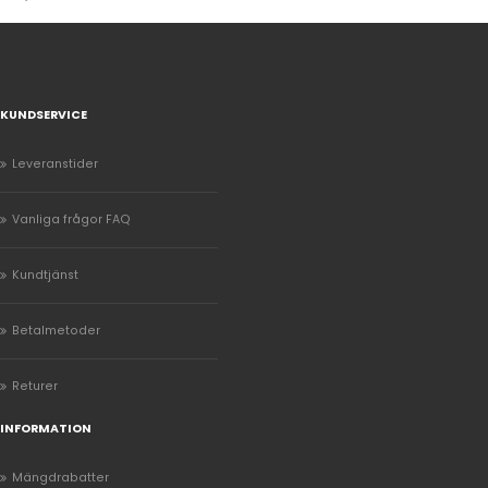
KUNDSERVICE
Leveranstider
Vanliga frågor FAQ
Kundtjänst
Betalmetoder
Returer
INFORMATION
Mängdrabatter