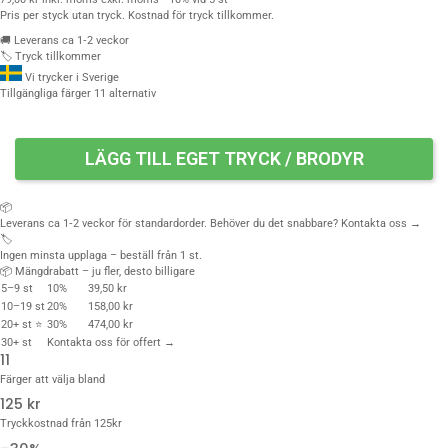
Pris per styck utan tryck. Kostnad för tryck tillkommer.
🚚
Leverans ca 1‑2 veckor
🏷️
Tryck tillkommer
Vi trycker i Sverige
Tillgängliga färger
11 alternativ
LÄGG TILL EGET TRYCK / BRODYR
📦
Leverans ca 1‑2 veckor för standardorder. Behöver du det snabbare?
Kontakta oss →
🏷️
Ingen minsta upplaga – beställ från 1 st.
📦 Mängdrabatt – ju fler, desto billigare
5–9 st
10%
39,50 kr
10–19 st
20%
158,00 kr
20+ st ⭐
30%
474,00 kr
30+ st
Kontakta oss för offert →
11
Färger att välja bland
125 kr
Tryckkostnad från 125kr