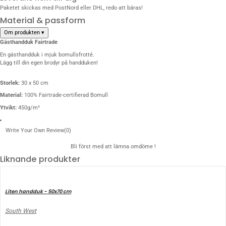
Paketet skickas med PostNord eller DHL, redo att bäras!
Material & passform
Om produkten
▾
Gästhandduk Fairtrade
En gästhandduk i mjuk bomullsfrotté.
Lägg till din egen brodyr på handduken!
Storlek:
30 x 50 cm
Material:
100% Fairtrade-certifierad Bomull
Ytvikt:
450g/m²
Write Your Own Review
(0)
Bli först med att lämna omdöme !
Liknande produkter
Liten handduk - 50x70 cm
South West