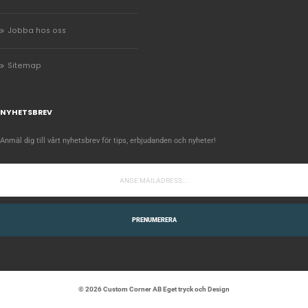
Jobba hos oss
Sitemap
NYHETSBREV
Anmäl dig till vårt nyhetsbrev för tips, erbjudanden och nyheter!
PRENUMERERA
© 2026 Custom Corner AB Eget tryck och Design