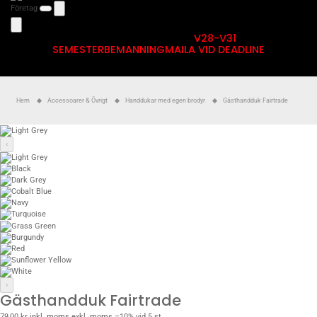
Företag
V28-V31
SEMESTERBEMANNING
MAILA VID DEADLINE
Hem
Accessoarer & Övrigt
Handdukar med egen brodyr
Gästhandduk Fairtrade
‹
›
Gästhandduk Fairtrade
79,00 kr
inkl. moms
exkl. moms
–10% vid 5 st