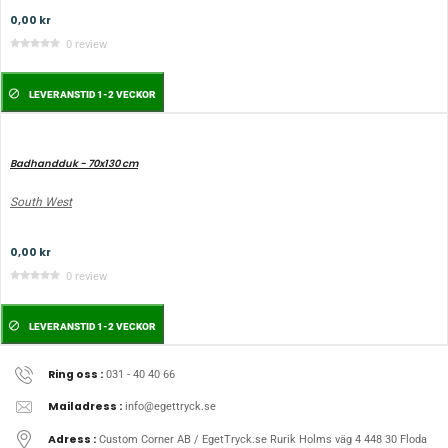
0,00 kr
0 review
LEVERANSTID 1-2 VECKOR
Badhandduk - 70x130 cm
South West
0,00 kr
0 review
LEVERANSTID 1-2 VECKOR
Ring oss :
031 - 40 40 66
Mailadress :
info@egettryck.se
Adress :
Custom Corner AB / EgetTryck.se Rurik Holms väg 4 448 30 Floda