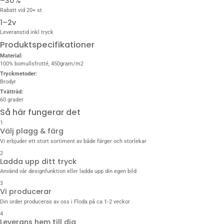
–30%
Rabatt vid 20+ st
1–2v
Leveranstid inkl tryck
Produktspecifikationer
Material:
100% bomullsfrotté, 450gram/m2
Tryckmetoder:
Brodyr
Tvättråd:
60 grader
Så här fungerar det
1
Välj plagg & färg
Vi erbjuder ett stort sortiment av både färger och storlekar
2
Ladda upp ditt tryck
Använd vår designfunktion eller ladda upp din egen bild
3
Vi producerar
Din order produceras av oss i Floda på ca 1‑2 veckor
4
Leverans hem till dig