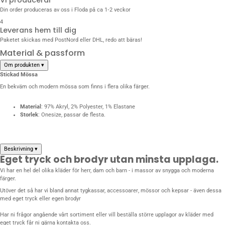
Din order produceras av oss i Floda på ca 1‑2 veckor
4
Leverans hem till dig
Paketet skickas med PostNord eller DHL, redo att bäras!
Material & passform
Om produkten
▾
Stickad Mössa
En bekväm och modern mössa som finns i flera olika färger.
Material
: 97% Akryl, 2% Polyester, 1% Elastane
Storlek
: Onesize, passar de flesta.
Beskrivning
▾
Eget tryck och brodyr utan minsta upplaga.
Vi har en hel del olika kläder för herr, dam och barn - i massor av snygga och moderna
färger.
Utöver det så har vi bland annat
tygkassar, accessoarer
,
mössor och kepsar
- även dessa
med eget tryck eller egen brodyr
Har ni frågor angående vårt sortiment eller vill beställa större upplagor av kläder med
eget tryck får ni gärna
kontakta oss
.