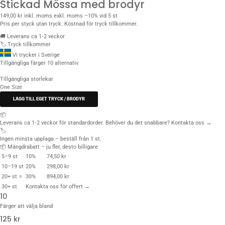
Stickad Mössa med brodyr
149,00 kr
inkl. moms
exkl. moms
–10% vid 5 st
Pris per styck utan tryck. Kostnad för tryck tillkommer.
🚚
Leverans ca 1‑2 veckor
🏷️
Tryck tillkommer
Vi trycker i Sverige
Tillgängliga färger
10 alternativ
Tillgängliga storlekar
One Size
LÄGG TILL EGET TRYCK / BRODYR
📦
Leverans ca 1‑2 veckor för standardorder. Behöver du det snabbare?
Kontakta oss →
🏷️
Ingen minsta upplaga – beställ från 1 st.
📦 Mängdrabatt – ju fler, desto billigare
5–9 st
10%
74,50 kr
10–19 st
20%
298,00 kr
20+ st ⭐
30%
894,00 kr
30+ st
Kontakta oss för offert →
10
Färger att välja bland
125 kr