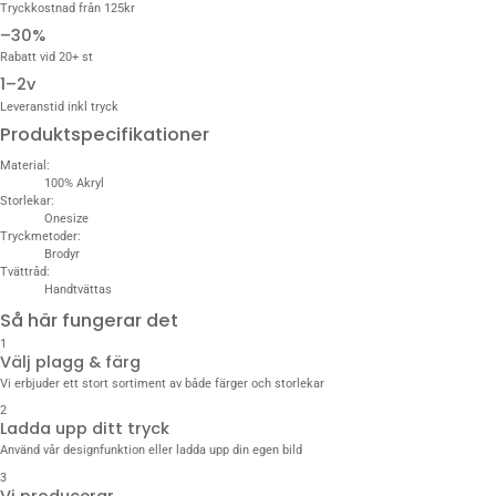
Tryckkostnad från 125kr
–30%
Rabatt vid 20+ st
1–2v
Leveranstid inkl tryck
Produktspecifikationer
Material:
100% Akryl
Storlekar:
Onesize
Tryckmetoder:
Brodyr
Tvättråd:
Handtvättas
Så här fungerar det
1
Välj plagg & färg
Vi erbjuder ett stort sortiment av både färger och storlekar
2
Ladda upp ditt tryck
Använd vår designfunktion eller ladda upp din egen bild
3
Vi producerar