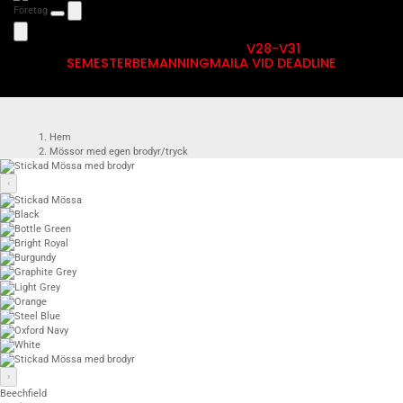
Företag
V28-V31
SEMESTERBEMANNING
MAILA VID DEADLINE
Hem
Mössor med egen brodyr/tryck
Stickad Mössa med brodyr
‹
›
Beechfield