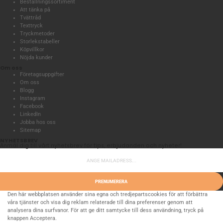
Beställningssortiment
Att tänka på
Tvättråd
Texttryck
Tryckmetoder
Storlekstabeller
Köpvillkor
Nöjda kunder
Om oss
Företagsuppgifter
Om oss
Blogg
Instagram
Facebook
LinkedIn
Jobba hos oss
Sitemap
NYHETSBREV
Anmäl dig till vårt nyhetsbrev för tips, erbjudanden och nyheter!
PRENUMERERA
Den här webbplatsen använder sina egna och tredjepartscookies för att förbättra
våra tjänster och visa dig reklam relaterade till dina preferenser genom att
analysera dina surfvanor. För att ge ditt samtycke till dess användning, tryck på
knappen Acceptera.