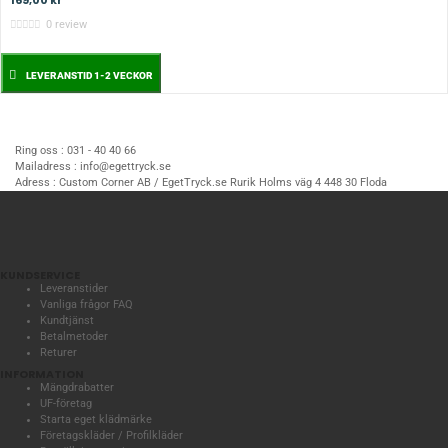
169,00 kr
0 review
LEVERANSTID 1-2 VECKOR
Ring oss :
031 - 40 40 66
Mailadress :
info@egettryck.se
Adress :
Custom Corner AB / EgetTryck.se Rurik Holms väg 4 448 30 Floda
KUNDSERVICE
Leveranstider
Vanliga frågor FAQ
Kundtjänst
Betalmetoder
Returer
INFORMATION
Mängdrabatter
UF-företag
Starta eget klädmärke
Företagskläder / Profilkläder