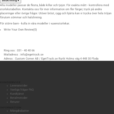
Beskrivning
▾
Alla modeller passar de flesta, både killar och tjejer. För exakta mått - kontrollera med
storlekstabellen.
Kontakta oss
för mer information om fler färger, tryck på andra
placeringar eller övriga frågor. Utöver bröst, rygg och hjärta kan vi trycka över hela tröjan
förutom sömmar och halslinning.
För större barn - kolla in våra modeller i
vuxenstorlekar
.
Write Your Own Review
(0)
Ring oss :
031 - 40 40 66
Mailadress :
info@egettryck.se
Adress :
Custom Corner AB / EgetTryck.se Rurik Holms väg 4 448 30 Floda
KUNDSERVICE
Leveranstider
Vanliga frågor FAQ
Kundtjänst
Betalmetoder
Returer
INFORMATION
Mängdrabatter