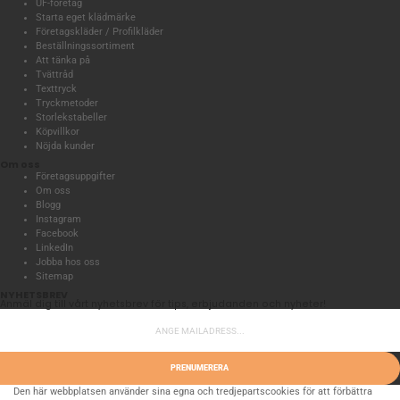
UF-företag
Starta eget klädmärke
Företagskläder / Profilkläder
Beställningssortiment
Att tänka på
Tvättråd
Texttryck
Tryckmetoder
Storlekstabeller
Köpvillkor
Nöjda kunder
Om oss
Företagsuppgifter
Om oss
Blogg
Instagram
Facebook
LinkedIn
Jobba hos oss
Sitemap
NYHETSBREV
Anmäl dig till vårt nyhetsbrev för tips, erbjudanden och nyheter!
PRENUMERERA
Den här webbplatsen använder sina egna och tredjepartscookies för att förbättra