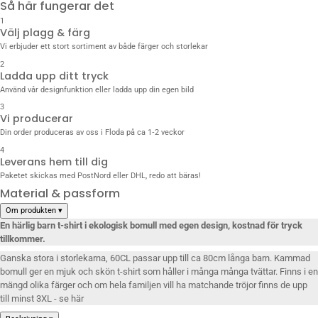
Så här fungerar det
1
Välj plagg & färg
Vi erbjuder ett stort sortiment av både färger och storlekar
2
Ladda upp ditt tryck
Använd vår designfunktion eller ladda upp din egen bild
3
Vi producerar
Din order produceras av oss i Floda på ca 1‑2 veckor
4
Leverans hem till dig
Paketet skickas med PostNord eller DHL, redo att bäras!
Material & passform
Om produkten
▾
En härlig barn t-shirt i ekologisk bomull med egen design, kostnad för tryck
tillkommer.
Ganska stora i storlekarna, 60CL passar upp till ca 80cm långa barn. Kammad
bomull ger en mjuk och skön t-shirt som håller i många många tvättar. Finns i en
mängd olika färger och om hela familjen vill ha
matchande tröjor
finns de upp
till minst 3XL - se
här