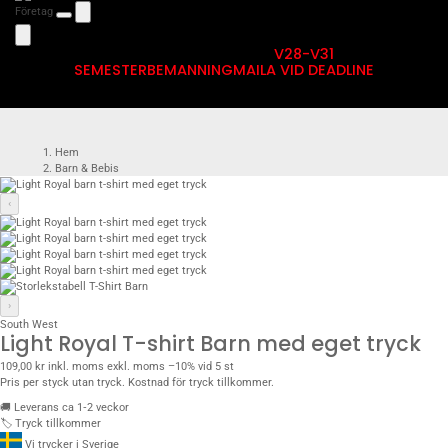
Företag
V28-V31
SEMESTERBEMANNING
MAILA VID DEADLINE
Hem
Barn & Bebis
T-shirt Barn
T-Shirt Barn Bas
‹
Light Royal T-shirt Barn med eget tryck
›
South West
Light Royal T-shirt Barn med eget tryck
109,00 kr
inkl. moms
exkl. moms
–10% vid 5 st
Pris per styck utan tryck. Kostnad för tryck tillkommer.
🚚
Leverans ca 1‑2 veckor
🏷️
Tryck tillkommer
Vi trycker i Sverige