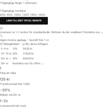
Tillgängliga färger
1 alternativ
Tillgängliga storlekar
60CL
80CL
100CL
120Cl
140CL
160CL
LÄGG TILL EGET TRYCK / BRODYR
📦
Leverans ca 1‑2 veckor för standardorder. Behöver du det snabbare?
Kontakta oss →
🏷️
Ingen minsta upplaga – beställ från 1 st.
📦 Mängdrabatt – ju fler, desto billigare
5–9 st
10%
54,50 kr
10–19 st
20%
218,00 kr
20+ st ⭐
30%
654,00 kr
30+ st
Kontakta oss för offert →
1
Färg att välja
125 kr
Tryckkostnad från 125kr
–30%
Rabatt vid 20+ st
1–2v
Leveranstid inkl tryck