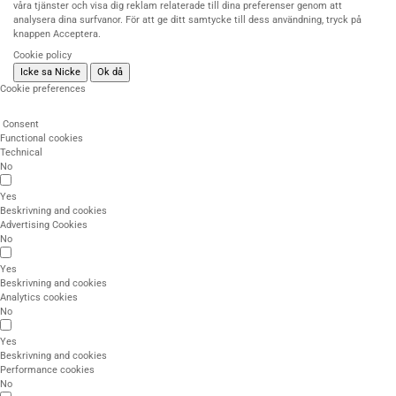
våra tjänster och visa dig reklam relaterade till dina preferenser genom att
analysera dina surfvanor. För att ge ditt samtycke till dess användning, tryck på
knappen Acceptera.
Cookie policy
Icke sa Nicke
Ok då
Cookie preferences
Consent
Functional cookies
Technical
No
Yes
Beskrivning and cookies
Advertising Cookies
No
Yes
Beskrivning and cookies
Analytics cookies
No
Yes
Beskrivning and cookies
Performance cookies
No