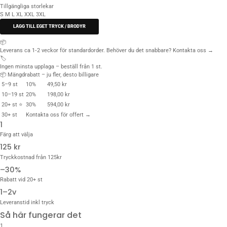
Tillgängliga storlekar
S
M
L
XL
XXL
3XL
LÄGG TILL EGET TRYCK / BRODYR
📦
Leverans ca 1‑2 veckor för standardorder. Behöver du det snabbare?
Kontakta oss →
🏷️
Ingen minsta upplaga – beställ från 1 st.
📦 Mängdrabatt – ju fler, desto billigare
5–9 st
10%
49,50 kr
10–19 st
20%
198,00 kr
20+ st ⭐
30%
594,00 kr
30+ st
Kontakta oss för offert →
1
Färg att välja
125 kr
Tryckkostnad från 125kr
–30%
Rabatt vid 20+ st
1–2v
Leveranstid inkl tryck
Så här fungerar det
1