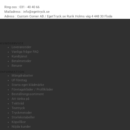
Ring oss :
031 - 40 40 66
Mailadress :
info@egettryck.se
Adress :
Custom Corner AB / EgetTryck.se Rurik Holms väg 4 448 30 Floda
KUNDSERVICE
Leveranstider
Vanliga frågor FAQ
Kundtjänst
Betalmetoder
Returer
INFORMATION
Mängdrabatter
UF-företag
Starta eget klädmärke
Företagskläder / Profilkläder
Beställningssortiment
Att tänka på
Tvättråd
Texttryck
Tryckmetoder
Storlekstabeller
Köpvillkor
Nöjda kunder