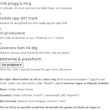
Välj plagg & färg
Vi erbjuder ett stort sortiment av både färger och storlekar
2
Ladda upp ditt tryck
Använd vår designfunktion eller ladda upp din egen bild
3
Vi producerar
Din order produceras av oss i Floda på ca 1‑2 veckor
4
Leverans hem till dig
Paketet skickas med PostNord eller DHL, redo att bäras!
Material & passform
Om produkten
▾
Skön lila t-shirt i bomull, kostnad för eget tryck tillkommer.
Du väljer vilken kvalitet du vill
ha i nästa steg
(klicka på gröna knappen "Lägg till eget
tryck" nedan och välj kvalitet under "Modell")
och vi levererar någon av följande modeller:
Basic:
Gildan Heavy Cotton
Standard:
Gildan Softstyle
,
FruitOTL Valueweight
,
B&C Inspired T
Eko Fairtrade:
Neutral Unisex Regular
,
Cottover T-shirt
Om du vill ha en specifik modell kan du beställa det genom att klicka på någon av