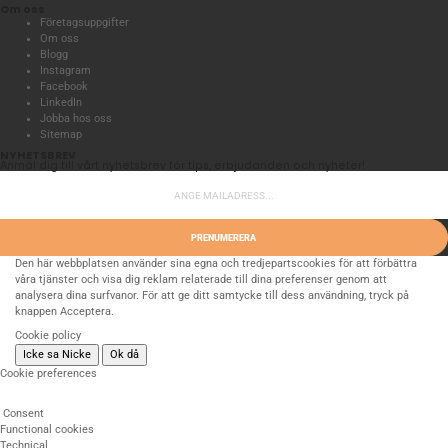
Om oss
Företagsuppgifter
Om oss
Blogg
Instagram
Facebook
LinkedIn
Jobba hos oss
Sitemap
NYHETSBREV
Anmäl dig till vårt nyhetsbrev för tips, erbjudanden och nyheter!
PRENUMERERA
Den här webbplatsen använder sina egna och tredjepartscookies för att förbättra
våra tjänster och visa dig reklam relaterade till dina preferenser genom att
analysera dina surfvanor. För att ge ditt samtycke till dess användning, tryck på
knappen Acceptera.
Cookie policy
Icke sa Nicke
Ok då
Cookie preferences
Consent
Functional cookies
Technical