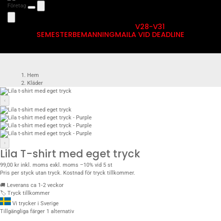
Företag
V28-V31
SEMESTERBEMANNING
MAILA VID DEADLINE
Hem
Kläder
T-shirts med eget tryck
T-shirt Bas
‹
Lila T-shirt med eget tryck
›
Lila T-shirt med eget tryck
99,00 kr
inkl. moms
exkl. moms
–10% vid 5 st
Pris per styck utan tryck. Kostnad för tryck tillkommer.
🚚
Leverans ca 1‑2 veckor
🏷️
Tryck tillkommer
Vi trycker i Sverige
Tillgängliga färger
1 alternativ