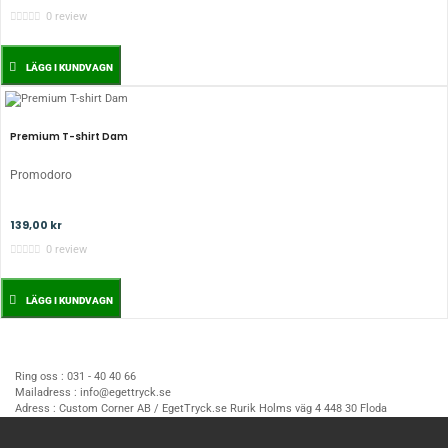
0 review
LÄGG I KUNDVAGN
Premium T-shirt Dam
Promodoro
139,00 kr
0 review
LÄGG I KUNDVAGN
Ring oss :
031 - 40 40 66
Mailadress :
info@egettryck.se
Adress :
Custom Corner AB / EgetTryck.se Rurik Holms väg 4 448 30 Floda