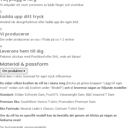
Vi erbjuder ett stort sortiment av både färger och storlekar
2
Ladda upp ditt tryck
Använd vår designfunktion eller ladda upp din egen bild
3
Vi producerar
Din order produceras av oss i Floda på ca 1‑2 veckor
4
Leverans hem till dig
Paketet skickas med PostNord eller DHL, redo att bäras!
Material & passform
Om produkten
▾
Röd dam t-shirt, kostnad för eget tryck tillkommer.
Du väljer vilken kvalitet du vill
ha i nästa steg
(klicka på gröna knappen "Lägg till eget
tryck" nedan och välj kvalitet under "Modell")
och vi levererar någon av följande modeller:
Standard:
Gildan Softstyle Dam
,
FruitOTL Valueweight Dam
,
B&C Inspired T Dam
Premium Eko:
SouthWest Venice T-shirt
,
Promodoro Premium Dam
Eko Fairtrade:
Neutral Ladie´s Classic
,
Cottover T-shirt Dam
Om du vill ha en specifik modell kan du beställa det genom att klicka på någon av
länkarna ovan!
Se motsvarande
unisex-modeller