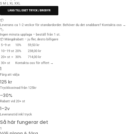
S
M
L
XL
XXL
LÄGG TILL EGET TRYCK / BRODYR
📦
Leverans ca 1‑2 veckor för standardorder. Behöver du det snabbare?
Kontakta oss →
🏷️
Ingen minsta upplaga – beställ från 1 st.
📦 Mängdrabatt – ju fler, desto billigare
5–9 st
10%
59,50 kr
10–19 st
20%
238,00 kr
20+ st ⭐
30%
714,00 kr
30+ st
Kontakta oss för offert →
1
Färg att välja
125 kr
Tryckkostnad från 125kr
–30%
Rabatt vid 20+ st
1–2v
Leveranstid inkl tryck
Så här fungerar det
1
Välj plagg & färg