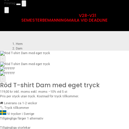
Företag
V28-V31
SEMESTERBEMANNING
MAILA VID DEADLINE
Hem
Dam
T-Shirt Dam med eget tryck
T-shirts Dam Bas
‹
Röd T-shirt Dam med eget tryck
›
Röd T-shirt Dam med eget tryck
119,00 kr
inkl. moms
exkl. moms
–10% vid 5 st
Pris per styck utan tryck. Kostnad för tryck tillkommer.
🚚
Leverans ca 1‑2 veckor
🏷️
Tryck tillkommer
Vi trycker i Sverige
Tillgängliga färger
1 alternativ
Tillgängliga storlekar