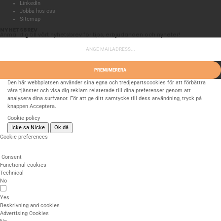
LinkedIn
Jobba hos oss
Sitemap
NYHETSBREV
Anmäl dig till vårt nyhetsbrev för tips, erbjudanden och nyheter!
PRENUMERERA
Den här webbplatsen använder sina egna och tredjepartscookies för att förbättra
våra tjänster och visa dig reklam relaterade till dina preferenser genom att
analysera dina surfvanor. För att ge ditt samtycke till dess användning, tryck på
knappen Acceptera.
Cookie policy
Icke sa Nicke
Ok då
Cookie preferences
Consent
Functional cookies
Technical
No
Yes
Beskrivning and cookies
Advertising Cookies