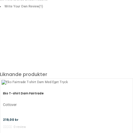
Write Your Own Review
(1)
Betyg
Sara
2019-07-09
Mjuk och skön!
Den röda färgen på bilderna överensstämmer dock inte alls med verkligheten. Tröjan som
skickades var mycket mer orangeröd än vad som visas (Standard). Trycket blev lite
buckligt fram, men det har jag överseende med. <br /> Medium satt bra på mig som
vanligtvis har strl S.
Liknande produkter
Eko T-shirt Dam Fairtrade
Cottover
219,00 kr
0 review