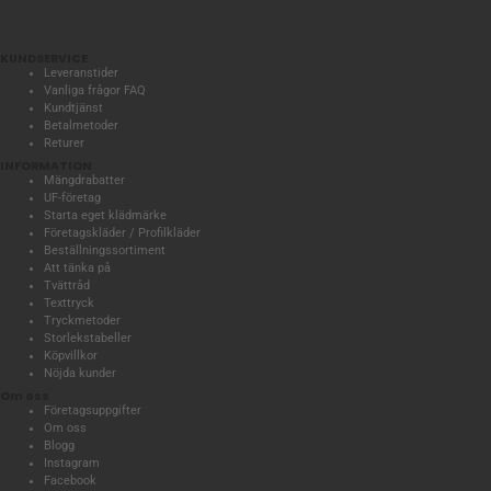
KUNDSERVICE
Leveranstider
Vanliga frågor FAQ
Kundtjänst
Betalmetoder
Returer
INFORMATION
Mängdrabatter
UF-företag
Starta eget klädmärke
Företagskläder / Profilkläder
Beställningssortiment
Att tänka på
Tvättråd
Texttryck
Tryckmetoder
Storlekstabeller
Köpvillkor
Nöjda kunder
Om oss
Företagsuppgifter
Om oss
Blogg
Instagram
Facebook