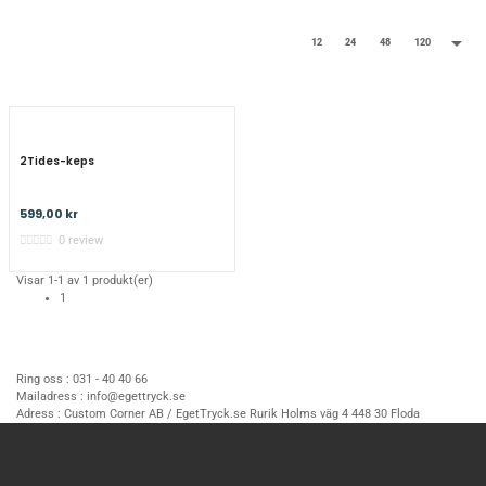

12
24
48
120
2Tides-keps
599,00 kr
0 review
Visar 1-1 av 1 produkt(er)
1
Ring oss :
031 - 40 40 66
Mailadress :
info@egettryck.se
Adress :
Custom Corner AB / EgetTryck.se Rurik Holms väg 4 448 30 Floda