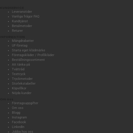
KUNDSERVICE
Leveranstider
Vanliga frågor FAQ
Kundtjänst
Betalmetoder
Returer
INFORMATION
Mängdrabatter
UF-företag
Starta eget klädmärke
Företagskläder / Profilkläder
Beställningssortiment
Att tänka på
Tvättråd
Texttryck
Tryckmetoder
Storlekstabeller
Köpvillkor
Nöjda kunder
Om oss
Företagsuppgifter
Om oss
Blogg
Instagram
Facebook
LinkedIn
Jobba hos oss