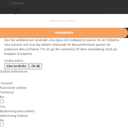
Sitemap
NYHETSBREV
Anmäl dig till vårt nyhetsbrev för tips, erbjudanden och nyheter!
PRENUMERERA
Den här webbplatsen använder sina egna och tredjepartscookies för att förbättra
våra tjänster och visa dig reklam relaterade till dina preferenser genom att
analysera dina surfvanor. För att ge ditt samtycke till dess användning, tryck på
knappen Acceptera.
Cookie policy
Icke sa Nicke
Ok då
Cookie preferences
Consent
Functional cookies
Technical
No
Yes
Beskrivning and cookies
Advertising Cookies
No