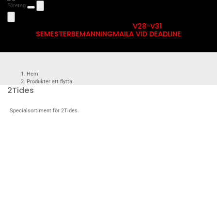
Företag
V28-V31
SEMESTERBEMANNING
MAILA VID DEADLINE
Hem
Produkter att flytta
2Tides
Partners
2Tides
Specialsortiment för 2Tides.